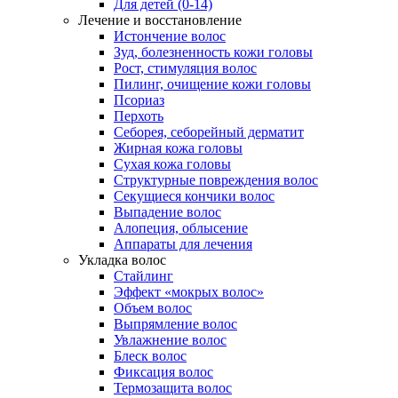
Для детей (0-14)
Лечение и восстановление
Истончение волос
Зуд, болезненность кожи головы
Рост, стимуляция волос
Пилинг, очищение кожи головы
Псориаз
Перхоть
Себорея, себорейный дерматит
Жирная кожа головы
Сухая кожа головы
Структурные повреждения волос
Секущиеся кончики волос
Выпадение волос
Алопеция, облысение
Аппараты для лечения
Укладка волос
Стайлинг
Эффект «мокрых волос»
Объем волос
Выпрямление волос
Увлажнение волос
Блеск волос
Фиксация волос
Термозащита волос