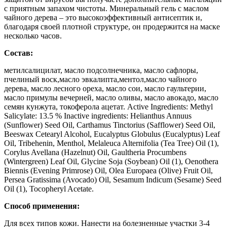
с приятным запахом чистоты. Минеральный гель с маслом
чайного дерева – это высокоэффективный антисептик и,
благодаря своей плотной структуре, он продержится на маске
несколько часов.
Состав:
метилсалицилат, масло подсолнечника, масло сафлоры,
пчелиный воск,масло эвкалипта,ментол,масло чайного
дерева, масло лесного ореха, масло сои, масло гаультерии,
масло примулы вечерней, масло оливы, масло авокадо, масло
семян кунжута, токоферола ацетат. Active Ingredients: Methyl
Salicylate: 13.5 % Inactive ingredients: Helianthus Annuus
(Sunflower) Seed Oil, Carthamus Tinctorius (Safflower) Seed Oil,
Beeswax Cetearyl Alcohol, Eucalyptus Globulus (Eucalyptus) Leaf
Oil, Tribehenin, Menthol, Melaleuca Alternifolia (Tea Tree) Oil (1),
Corylus Avellana (Hazelnut) Oil, Gaultheria Procumbens
(Wintergreen) Leaf Oil, Glycine Soja (Soybean) Oil (1), Oenothera
Biennis (Evening Primrose) Oil, Olea Europaea (Olive) Fruit Oil,
Persea Gratissima (Avocado) Oil, Sesamum Indicum (Sesame) Seed
Oil (1), Tocopheryl Acetate.
Способ применения:
Для всех типов кожи. Нанести на болезненные участки 3-4