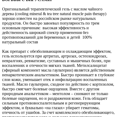
Оригинальный терапевтический гель с маслом чайного
дерева (cooling mineral & tea tree natural muscle pain therapy)
хорошо известен на российском рынке натуральных
продуктов. Он быстро завоевал популярность по трем
основным причинам: высокая эффективность и
действенность широкий спектр применения без
противопоказаний для беременных и детей 100%
натуральный состав
Как препарат с обезболивающим и охлаждающим эффектом,
гель используется при артритах, артрозах, остеохондрозах,
невралгиях, ревматизме, суставных и мышечных болях, при
воспалениях и отечности мягких тканей. Метилсалицитат
(эфирный компонент масла гаультерии) является действенным
ненаркотическим анальгетиком. Быстро проникает в глубокие
слои кожи, уменьшает отек и инфильтрацию воспаленных
тканей. Масло гаультерии, сходное по действию с кортизолом,
быстро смягчает болевые ощущения. Вместе с другим
природным анальгетиком – ментолом – снимают не только
болевые ощущения, но и раздражения кожи. Гель обладает
сильным противовоспалительным и регенерирующим
эффектом, и буквально «на глазах» убирает гематомы,
отечность от ушибов. За счет комплексного обезболивающего,