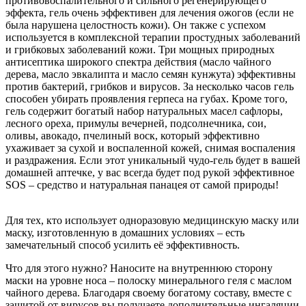
противовоспалительного и сильного регенерирующего
эффекта, гель очень эффективен для лечения ожогов (если не
была нарушена целостность кожи). Он также с успехом
используется в комплексной терапии простудных заболеваний
и грибковых заболеваний кожи. Три мощных природных
антисептика широкого спектра действия (масло чайного
дерева, масло эвкалипта и масло семян кунжута) эффективны
против бактерий, грибков и вирусов. За несколько часов гель
способен убирать проявления герпеса на губах. Кроме того,
гель содержит богатый набор натуральных масел сафлоры,
лесного ореха, примулы вечерней, подсолнечника, сои,
оливы, авокадо, пчелиный воск, который эффективно
ухаживает за сухой и воспаленной кожей, снимая воспаления
и раздражения. Если этот уникальный чудо-гель будет в вашей
домашней аптечке, у вас всегда будет под рукой эффективное
SOS – средство и натуральная панацея от самой природы!
Для тех, кто использует одноразовую медицинскую маску или
маску, изготовленную в домашних условиях – есть
замечательный способ усилить её эффективность.
Что для этого нужно? Наносите на внутреннюю сторону
маски на уровне носа – полоску минерального геля с маслом
чайного дерева. Благодаря своему богатому составу, вместе с
защитой от вирусов вы получаете дополнительные ингаляции