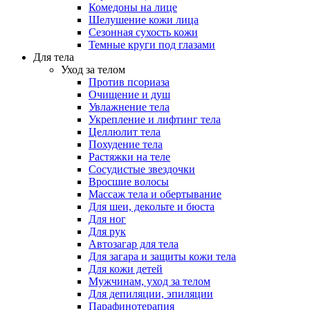
Комедоны на лице
Шелушение кожи лица
Сезонная сухость кожи
Темные круги под глазами
Для тела
Уход за телом
Против псориаза
Очищение и душ
Увлажнение тела
Укрепление и лифтинг тела
Целлюлит тела
Похудение тела
Растяжки на теле
Сосудистые звездочки
Вросшие волосы
Массаж тела и обертывание
Для шеи, декольте и бюста
Для ног
Для рук
Автозагар для тела
Для загара и защиты кожи тела
Для кожи детей
Мужчинам, уход за телом
Для депиляции, эпиляции
Парафинотерапия