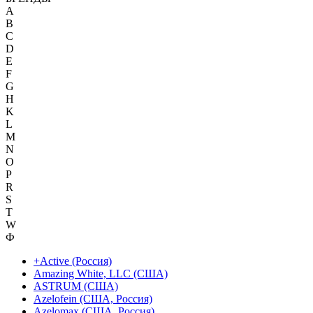
A
B
C
D
E
F
G
H
K
L
M
N
O
P
R
S
T
W
Ф
+Active (Россия)
Amazing White, LLC (США)
ASTRUM (США)
Azelofein (США, Россия)
Azelomax (США, Россия)