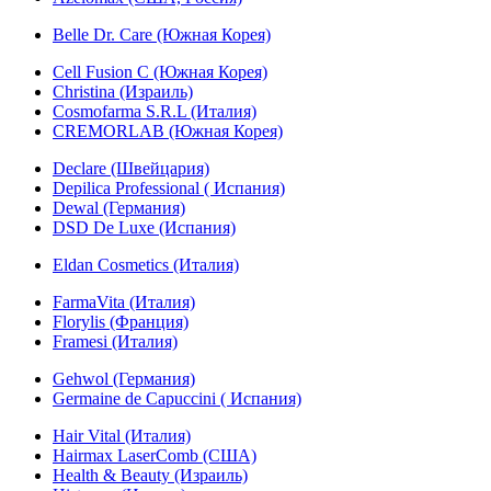
Belle Dr. Care (Южная Корея)
Cell Fusion C (Южная Корея)
Christina (Израиль)
Cosmofarma S.R.L (Италия)
CREMORLAB (Южная Корея)
Declare (Швейцария)
Depilica Professional ( Испания)
Dewal (Германия)
DSD De Luxe (Испания)
Eldan Cosmetics (Италия)
FarmaVita (Италия)
Florylis (Франция)
Framesi (Италия)
Gehwol (Германия)
Germaine de Capuccini ( Испания)
Hair Vital (Италия)
Hairmax LaserComb (США)
Health & Beauty (Израиль)