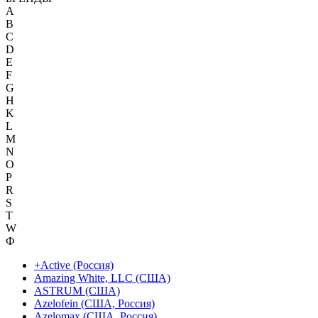
A
B
C
D
E
F
G
H
K
L
M
N
O
P
R
S
T
W
Ф
+Active (Россия)
Amazing White, LLC (США)
ASTRUM (США)
Azelofein (США, Россия)
Azelomax (США, Россия)