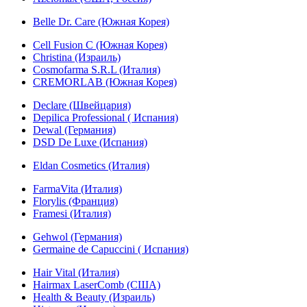
Belle Dr. Care (Южная Корея)
Cell Fusion C (Южная Корея)
Christina (Израиль)
Cosmofarma S.R.L (Италия)
CREMORLAB (Южная Корея)
Declare (Швейцария)
Depilica Professional ( Испания)
Dewal (Германия)
DSD De Luxe (Испания)
Eldan Cosmetics (Италия)
FarmaVita (Италия)
Florylis (Франция)
Framesi (Италия)
Gehwol (Германия)
Germaine de Capuccini ( Испания)
Hair Vital (Италия)
Hairmax LaserComb (США)
Health & Beauty (Израиль)