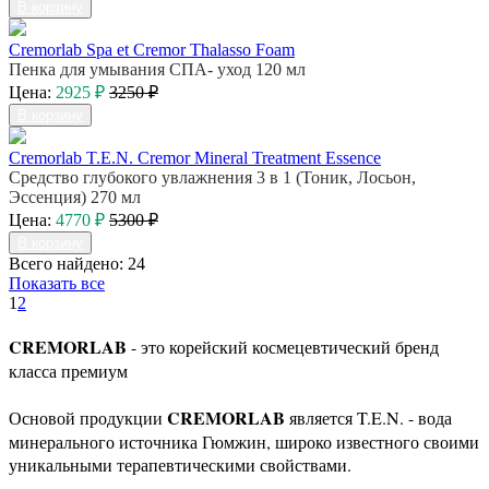
В корзину
Cremorlab Spa et Cremor Thalasso Foam
Пенка для умывания СПА- уход 120 мл
Цена:
2925 ₽
3250 ₽
В корзину
Cremorlab T.E.N. Cremor Mineral Treatment Essence
Средство глубокого увлажнения 3 в 1 (Тоник, Лосьон,
Эссенция) 270 мл
Цена:
4770 ₽
5300 ₽
В корзину
Всего найдено: 24
Показать все
1
2
CREMORLAB
- это корейский космецевтический бренд
класса премиум
CREMORLAB
Основой продукции
является T.E.N. - вода
минерального источника Гюмжин, широко известного своими
уникальными терапевтическими свойствами.