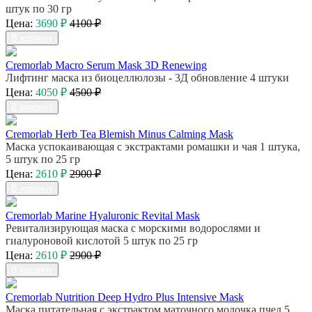
штук по 30 гр
Цена:
3690 ₽
4100 ₽
В корзину
Cremorlab Macro Serum Mask 3D Renewing
Лифтинг маска из биоцеллюлозы - 3Д обновление 4 штуки
Цена:
4050 ₽
4500 ₽
В корзину
Cremorlab Herb Tea Blemish Minus Calming Mask
Маска успокаивающая с экстрактами ромашки и чая 1 штука,
5 штук по 25 гр
Цена:
2610 ₽
2900 ₽
В корзину
Cremorlab Marine Hyaluronic Revital Mask
Ревитализирующая маска с морскими водорослями и
гиалуроновой кислотой 5 штук по 25 гр
Цена:
2610 ₽
2900 ₽
В корзину
Cremorlab Nutrition Deep Hydro Plus Intensive Mask
Маска питательная с экстрактом маточного молочка пчел 5