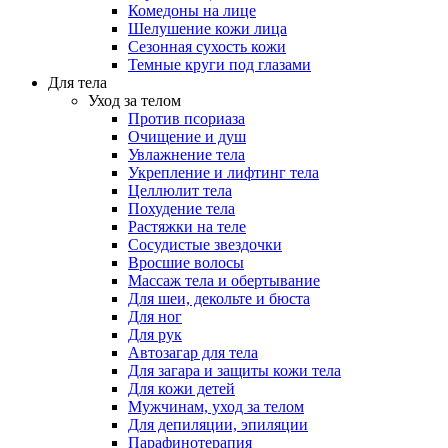
Комедоны на лице
Шелушение кожи лица
Сезонная сухость кожи
Темные круги под глазами
Для тела
Уход за телом
Против псориаза
Очищение и душ
Увлажнение тела
Укрепление и лифтинг тела
Целлюлит тела
Похудение тела
Растяжки на теле
Сосудистые звездочки
Вросшие волосы
Массаж тела и обертывание
Для шеи, декольте и бюста
Для ног
Для рук
Автозагар для тела
Для загара и защиты кожи тела
Для кожи детей
Мужчинам, уход за телом
Для депиляции, эпиляции
Парафинотерапия