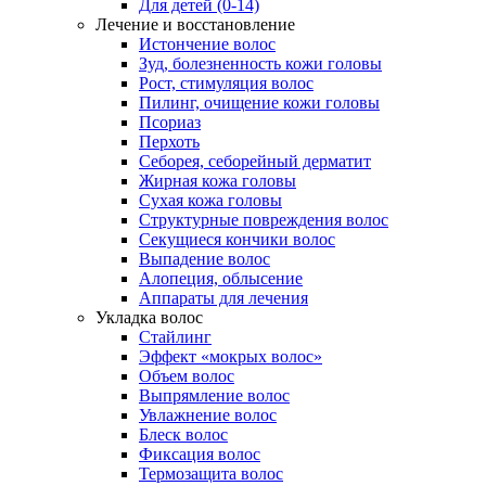
Для детей (0-14)
Лечение и восстановление
Истончение волос
Зуд, болезненность кожи головы
Рост, стимуляция волос
Пилинг, очищение кожи головы
Псориаз
Перхоть
Себорея, себорейный дерматит
Жирная кожа головы
Сухая кожа головы
Структурные повреждения волос
Секущиеся кончики волос
Выпадение волос
Алопеция, облысение
Аппараты для лечения
Укладка волос
Стайлинг
Эффект «мокрых волос»
Объем волос
Выпрямление волос
Увлажнение волос
Блеск волос
Фиксация волос
Термозащита волос