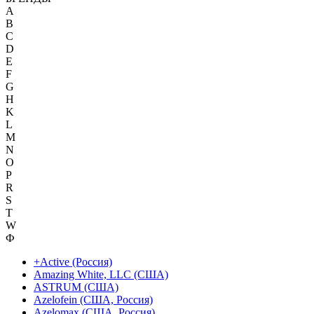
A
B
C
D
E
F
G
H
K
L
M
N
O
P
R
S
T
W
Ф
+Active (Россия)
Amazing White, LLC (США)
ASTRUM (США)
Azelofein (США, Россия)
Azelomax (США, Россия)