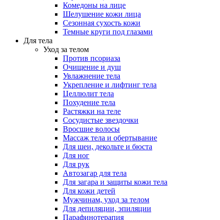
Комедоны на лице
Шелушение кожи лица
Сезонная сухость кожи
Темные круги под глазами
Для тела
Уход за телом
Против псориаза
Очищение и душ
Увлажнение тела
Укрепление и лифтинг тела
Целлюлит тела
Похудение тела
Растяжки на теле
Сосудистые звездочки
Вросшие волосы
Массаж тела и обертывание
Для шеи, декольте и бюста
Для ног
Для рук
Автозагар для тела
Для загара и защиты кожи тела
Для кожи детей
Мужчинам, уход за телом
Для депиляции, эпиляции
Парафинотерапия