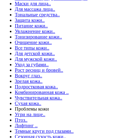
Маски для лица..
Для массажа лица..
Тональные средства..
Защита кожи..
Питание кожи..
Увлажнение кожи..
Тонизирование кожи..
Очищение кожи..
Все типы кожи..
Для детской кожи..
Для мужской кожи..
Уход за губами..
Рост ресниц и бровей..
Вокруг глаз..
Зрелая кожа..
Подростковая кожа..
Комбинированная кожа ..
Чувствительная кожа..
Сухая кожа..
Проблемы кожи
Угри на лице..
Птоз..
Лифтинг ..
Темные круги под глазами..
Сезонная сухость кожи..