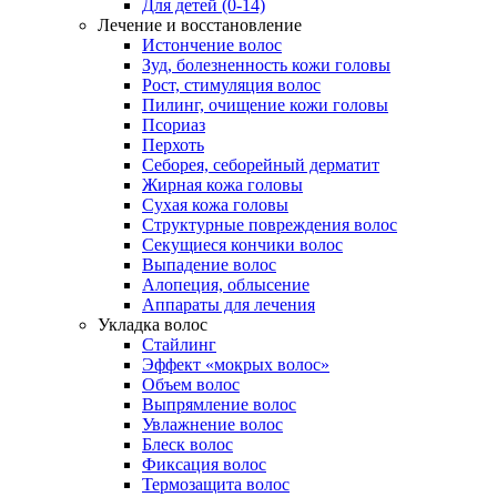
Для детей (0-14)
Лечение и восстановление
Истончение волос
Зуд, болезненность кожи головы
Рост, стимуляция волос
Пилинг, очищение кожи головы
Псориаз
Перхоть
Себорея, себорейный дерматит
Жирная кожа головы
Сухая кожа головы
Структурные повреждения волос
Секущиеся кончики волос
Выпадение волос
Алопеция, облысение
Аппараты для лечения
Укладка волос
Стайлинг
Эффект «мокрых волос»
Объем волос
Выпрямление волос
Увлажнение волос
Блеск волос
Фиксация волос
Термозащита волос