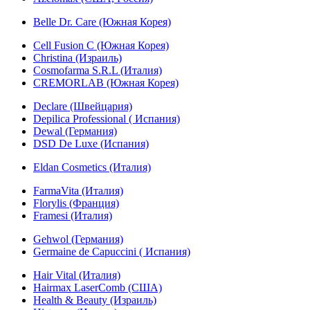
Belle Dr. Care (Южная Корея)
Cell Fusion C (Южная Корея)
Christina (Израиль)
Cosmofarma S.R.L (Италия)
CREMORLAB (Южная Корея)
Declare (Швейцария)
Depilica Professional ( Испания)
Dewal (Германия)
DSD De Luxe (Испания)
Eldan Cosmetics (Италия)
FarmaVita (Италия)
Florylis (Франция)
Framesi (Италия)
Gehwol (Германия)
Germaine de Capuccini ( Испания)
Hair Vital (Италия)
Hairmax LaserComb (США)
Health & Beauty (Израиль)