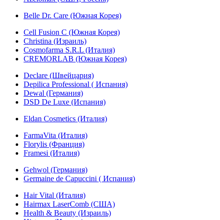
Belle Dr. Care (Южная Корея)
Cell Fusion C (Южная Корея)
Christina (Израиль)
Cosmofarma S.R.L (Италия)
CREMORLAB (Южная Корея)
Declare (Швейцария)
Depilica Professional ( Испания)
Dewal (Германия)
DSD De Luxe (Испания)
Eldan Cosmetics (Италия)
FarmaVita (Италия)
Florylis (Франция)
Framesi (Италия)
Gehwol (Германия)
Germaine de Capuccini ( Испания)
Hair Vital (Италия)
Hairmax LaserComb (США)
Health & Beauty (Израиль)