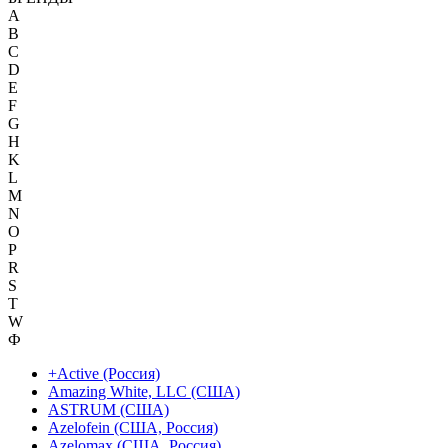
A
B
C
D
E
F
G
H
K
L
M
N
O
P
R
S
T
W
Ф
+Active (Россия)
Amazing White, LLC (США)
ASTRUM (США)
Azelofein (США, Россия)
Azelomax (США, Россия)