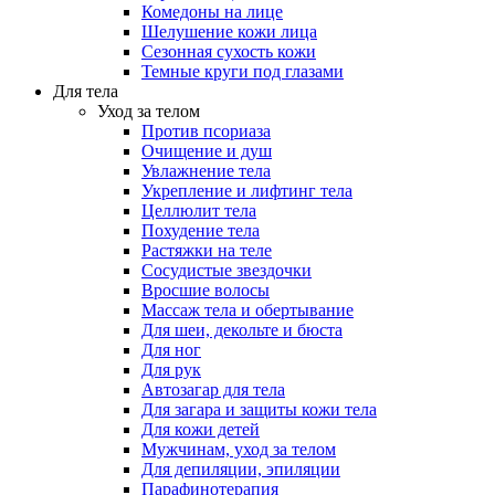
Комедоны на лице
Шелушение кожи лица
Сезонная сухость кожи
Темные круги под глазами
Для тела
Уход за телом
Против псориаза
Очищение и душ
Увлажнение тела
Укрепление и лифтинг тела
Целлюлит тела
Похудение тела
Растяжки на теле
Сосудистые звездочки
Вросшие волосы
Массаж тела и обертывание
Для шеи, декольте и бюста
Для ног
Для рук
Автозагар для тела
Для загара и защиты кожи тела
Для кожи детей
Мужчинам, уход за телом
Для депиляции, эпиляции
Парафинотерапия