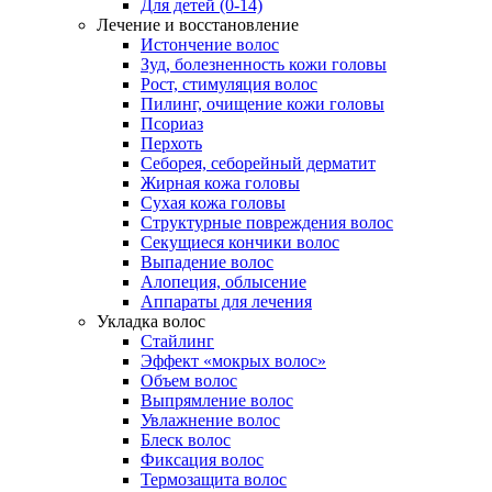
Для детей (0-14)
Лечение и восстановление
Истончение волос
Зуд, болезненность кожи головы
Рост, стимуляция волос
Пилинг, очищение кожи головы
Псориаз
Перхоть
Себорея, себорейный дерматит
Жирная кожа головы
Сухая кожа головы
Структурные повреждения волос
Секущиеся кончики волос
Выпадение волос
Алопеция, облысение
Аппараты для лечения
Укладка волос
Стайлинг
Эффект «мокрых волос»
Объем волос
Выпрямление волос
Увлажнение волос
Блеск волос
Фиксация волос
Термозащита волос