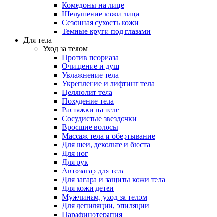
Комедоны на лице
Шелушение кожи лица
Сезонная сухость кожи
Темные круги под глазами
Для тела
Уход за телом
Против псориаза
Очищение и душ
Увлажнение тела
Укрепление и лифтинг тела
Целлюлит тела
Похудение тела
Растяжки на теле
Сосудистые звездочки
Вросшие волосы
Массаж тела и обертывание
Для шеи, декольте и бюста
Для ног
Для рук
Автозагар для тела
Для загара и защиты кожи тела
Для кожи детей
Мужчинам, уход за телом
Для депиляции, эпиляции
Парафинотерапия