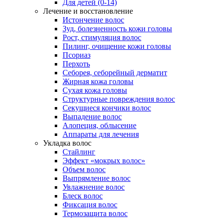
Для детей (0-14)
Лечение и восстановление
Истончение волос
Зуд, болезненность кожи головы
Рост, стимуляция волос
Пилинг, очищение кожи головы
Псориаз
Перхоть
Себорея, себорейный дерматит
Жирная кожа головы
Сухая кожа головы
Структурные повреждения волос
Секущиеся кончики волос
Выпадение волос
Алопеция, облысение
Аппараты для лечения
Укладка волос
Стайлинг
Эффект «мокрых волос»
Объем волос
Выпрямление волос
Увлажнение волос
Блеск волос
Фиксация волос
Термозащита волос