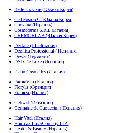
Belle Dr. Care (Южная Корея)
Cell Fusion C (Южная Корея)
Christina (Израиль)
Cosmofarma S.R.L (Италия)
CREMORLAB (Южная Корея)
Declare (Швейцария)
Depilica Professional ( Испания)
Dewal (Германия)
DSD De Luxe (Испания)
Eldan Cosmetics (Италия)
FarmaVita (Италия)
Florylis (Франция)
Framesi (Италия)
Gehwol (Германия)
Germaine de Capuccini ( Испания)
Hair Vital (Италия)
Hairmax LaserComb (США)
Health & Beauty (Израиль)