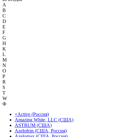
A
B
C
D
E
F
G
H
K
L
M
N
O
P
R
S
T
W
Ф
+Active (Россия)
Amazing White, LLC (США)
ASTRUM (США)
Azelofein (США, Россия)
Azelomax (США, Россия)