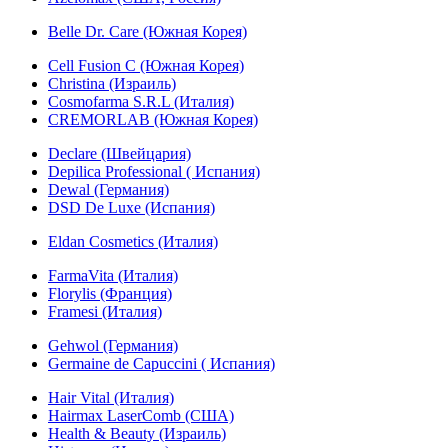
Belle Dr. Care (Южная Корея)
Cell Fusion C (Южная Корея)
Christina (Израиль)
Cosmofarma S.R.L (Италия)
CREMORLAB (Южная Корея)
Declare (Швейцария)
Depilica Professional ( Испания)
Dewal (Германия)
DSD De Luxe (Испания)
Eldan Cosmetics (Италия)
FarmaVita (Италия)
Florylis (Франция)
Framesi (Италия)
Gehwol (Германия)
Germaine de Capuccini ( Испания)
Hair Vital (Италия)
Hairmax LaserComb (США)
Health & Beauty (Израиль)