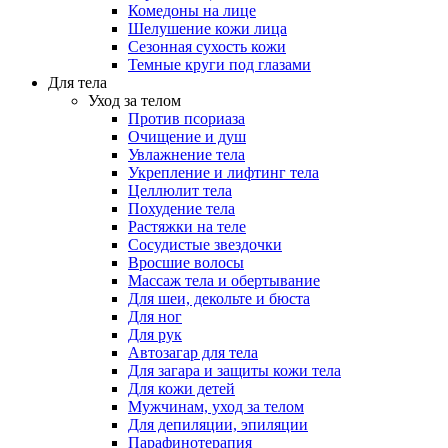
Комедоны на лице
Шелушение кожи лица
Сезонная сухость кожи
Темные круги под глазами
Для тела
Уход за телом
Против псориаза
Очищение и душ
Увлажнение тела
Укрепление и лифтинг тела
Целлюлит тела
Похудение тела
Растяжки на теле
Сосудистые звездочки
Вросшие волосы
Массаж тела и обертывание
Для шеи, декольте и бюста
Для ног
Для рук
Автозагар для тела
Для загара и защиты кожи тела
Для кожи детей
Мужчинам, уход за телом
Для депиляции, эпиляции
Парафинотерапия