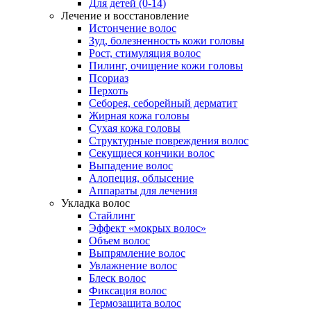
Для детей (0-14)
Лечение и восстановление
Истончение волос
Зуд, болезненность кожи головы
Рост, стимуляция волос
Пилинг, очищение кожи головы
Псориаз
Перхоть
Себорея, себорейный дерматит
Жирная кожа головы
Сухая кожа головы
Структурные повреждения волос
Секущиеся кончики волос
Выпадение волос
Алопеция, облысение
Аппараты для лечения
Укладка волос
Стайлинг
Эффект «мокрых волос»
Объем волос
Выпрямление волос
Увлажнение волос
Блеск волос
Фиксация волос
Термозащита волос