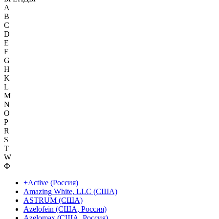
A
B
C
D
E
F
G
H
K
L
M
N
O
P
R
S
T
W
Ф
+Active (Россия)
Amazing White, LLC (США)
ASTRUM (США)
Azelofein (США, Россия)
Azelomax (США, Россия)