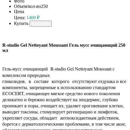
Фото
Объем/кол-во
250
Цена
Цена:
1400 ₽
Купить
В корзину
R-studiо Gel Nettoyant Moussant Гель мусс очищающий 250
мл
Гель-мусс очищающий
R-studiо Gel Nettoyant Moussant
с
комплексом природных
гликозидов, в составе которого отсутствуют отдушка и все
компоненты, запрещенные к использованию стандартом
ECOCERT, очищающее мягкое средство нового поколения
деликатно и бережно воздействует на эпидермис, глубоко
проникает в поры, очищает их, удаляет ороговевшие клетки,
выводит токсины, стимулирует регенерацию и лимфоток,
укрепляет сосуды, обладает антиоксидантным действием,
борется с дерматологическими проблемами, в том числе акне,
обладает ухаживающим, противовоспалительным,