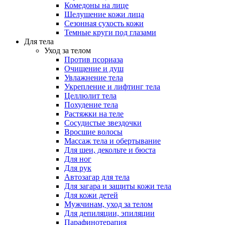
Комедоны на лице
Шелушение кожи лица
Сезонная сухость кожи
Темные круги под глазами
Для тела
Уход за телом
Против псориаза
Очищение и душ
Увлажнение тела
Укрепление и лифтинг тела
Целлюлит тела
Похудение тела
Растяжки на теле
Сосудистые звездочки
Вросшие волосы
Массаж тела и обертывание
Для шеи, декольте и бюста
Для ног
Для рук
Автозагар для тела
Для загара и защиты кожи тела
Для кожи детей
Мужчинам, уход за телом
Для депиляции, эпиляции
Парафинотерапия