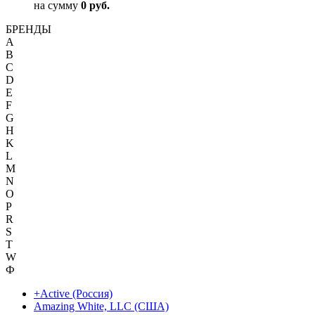
на сумму
0 руб.
БРЕНДЫ
A
B
C
D
E
F
G
H
K
L
M
N
O
P
R
S
T
W
Ф
+Active (Россия)
Amazing White, LLC (США)