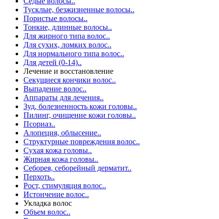
Седые волосы..
Тусклые, безжизненные волосы..
Пористые волосы..
Тонкие, длинные волосы..
Для жирного типа волос..
Для сухих, ломких волос..
Для нормального типа волос..
Для детей (0-14)..
Лечение и восстановление
Секущиеся кончики волос..
Выпадение волос..
Аппараты для лечения..
Зуд, болезненность кожи головы..
Пилинг, очищение кожи головы..
Псориаз..
Алопеция, облысение..
Структурные повреждения волос..
Сухая кожа головы..
Жирная кожа головы..
Себорея, себорейный дерматит..
Перхоть..
Рост, стимуляция волос..
Истончение волос..
Укладка волос
Объем волос..