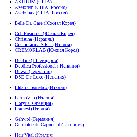
ASTRUM (США)
Azelofein (США, Россия)
Azelomax (США, Россия)
Belle Dr. Care (Южная Корея)
Cell Fusion C (Южная Корея)
Christina (Израиль)
Cosmofarma S.R.L (Италия)
CREMORLAB (Южная Корея)
Declare (Швейцария)
Depilica Professional ( Испания)
Dewal (Германия)
DSD De Luxe (Испания)
Eldan Cosmetics (Италия)
FarmaVita (Италия)
Florylis (Франция)
Framesi (Италия)
Gehwol (Германия)
Germaine de Capuccini ( Испания)
Hair Vital (Италия)