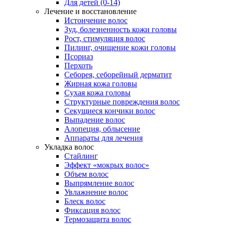
Для детей (0-14)
Лечение и восстановление
Истончение волос
Зуд, болезненность кожи головы
Рост, стимуляция волос
Пилинг, очищение кожи головы
Псориаз
Перхоть
Себорея, себорейный дерматит
Жирная кожа головы
Сухая кожа головы
Структурные повреждения волос
Секущиеся кончики волос
Выпадение волос
Алопеция, облысение
Аппараты для лечения
Укладка волос
Стайлинг
Эффект «мокрых волос»
Объем волос
Выпрямление волос
Увлажнение волос
Блеск волос
Фиксация волос
Термозащита волос