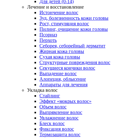
Для детей (0-14)
Лечение и восстановление
Истончение волос
Зуд, болезненность кожи головы
Рост, стимуляция волос
Пилинг, очищение кожи головы
Псориаз
Перхоть
Себорея, себорейный дерматит
Жирная кожа головы
Сухая кожа головы
Структурные повреждения волос
Секущиеся кончики волос
Выпадение волос
Алопеция, облысение
Аппараты для лечения
Укладка волос
Стайлинг
Эффект «мокрых волос»
Объем волос
Выпрямление волос
Увлажнение волос
Блеск волос
Фиксация волос
Термозащита волос