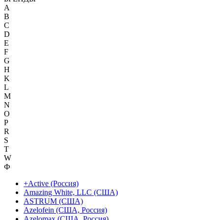
A
B
C
D
E
F
G
H
K
L
M
N
O
P
R
S
T
W
Ф
+Active (Россия)
Amazing White, LLC (США)
ASTRUM (США)
Azelofein (США, Россия)
Azelomax (США, Россия)