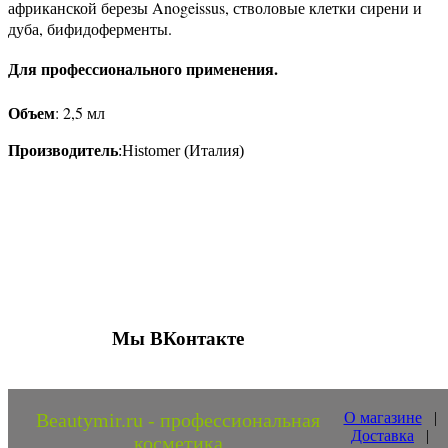
африканской березы Anogeissus, стволовые клетки сирени и
дуба, бифидоферменты.
Для профессионального применения.
Объем
:
2,5 мл
Производитель
:Histomer (Италия)
Присоединяйтесь к нашим группам 
социальных сетях
Мы ВКонтакте
Beautymir.ru - профессиональная
О магазине
|
Доставка
|
косметика