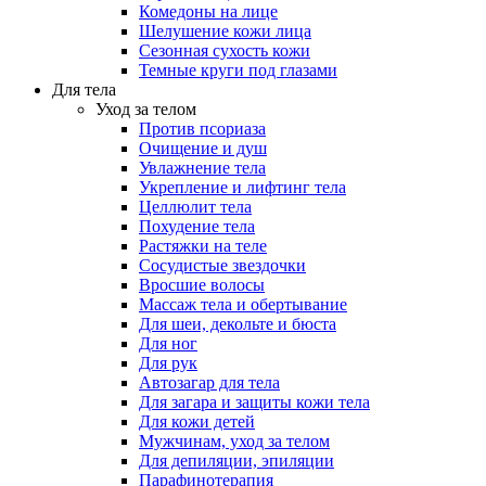
Комедоны на лице
Шелушение кожи лица
Сезонная сухость кожи
Темные круги под глазами
Для тела
Уход за телом
Против псориаза
Очищение и душ
Увлажнение тела
Укрепление и лифтинг тела
Целлюлит тела
Похудение тела
Растяжки на теле
Сосудистые звездочки
Вросшие волосы
Массаж тела и обертывание
Для шеи, декольте и бюста
Для ног
Для рук
Автозагар для тела
Для загара и защиты кожи тела
Для кожи детей
Мужчинам, уход за телом
Для депиляции, эпиляции
Парафинотерапия