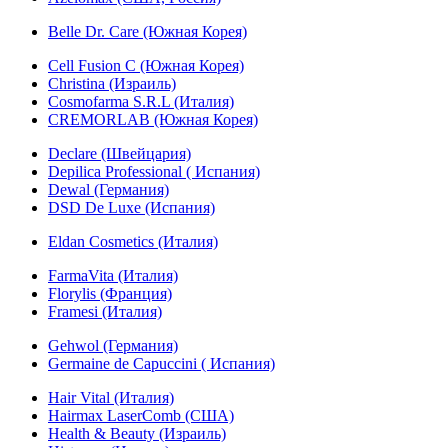
Belle Dr. Care (Южная Корея)
Cell Fusion C (Южная Корея)
Christina (Израиль)
Cosmofarma S.R.L (Италия)
CREMORLAB (Южная Корея)
Declare (Швейцария)
Depilica Professional ( Испания)
Dewal (Германия)
DSD De Luxe (Испания)
Eldan Cosmetics (Италия)
FarmaVita (Италия)
Florylis (Франция)
Framesi (Италия)
Gehwol (Германия)
Germaine de Capuccini ( Испания)
Hair Vital (Италия)
Hairmax LaserComb (США)
Health & Beauty (Израиль)