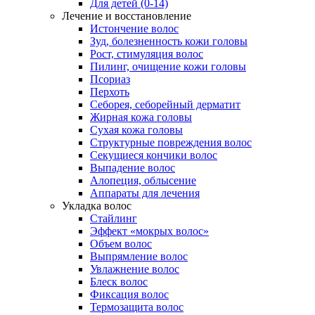
Для детей (0-14)
Лечение и восстановление
Истончение волос
Зуд, болезненность кожи головы
Рост, стимуляция волос
Пилинг, очищение кожи головы
Псориаз
Перхоть
Себорея, себорейный дерматит
Жирная кожа головы
Сухая кожа головы
Структурные повреждения волос
Секущиеся кончики волос
Выпадение волос
Алопеция, облысение
Аппараты для лечения
Укладка волос
Стайлинг
Эффект «мокрых волос»
Объем волос
Выпрямление волос
Увлажнение волос
Блеск волос
Фиксация волос
Термозащита волос