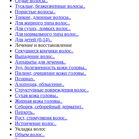
Седые волосы..
Тусклые, безжизненные волосы..
Пористые волосы..
Тонкие, длинные волосы..
Для жирного типа волос..
Для сухих, ломких волос..
Для нормального типа волос..
Для детей (0-14)..
Лечение и восстановление
Секущиеся кончики волос..
Выпадение волос..
Аппараты для лечения..
Зуд, болезненность кожи головы..
Пилинг, очищение кожи головы..
Псориаз..
Алопеция, облысение..
Структурные повреждения волос..
Сухая кожа головы..
Жирная кожа головы..
Себорея, себорейный дерматит..
Перхоть..
Рост, стимуляция волос..
Истончение волос..
Укладка волос
Объем волос..