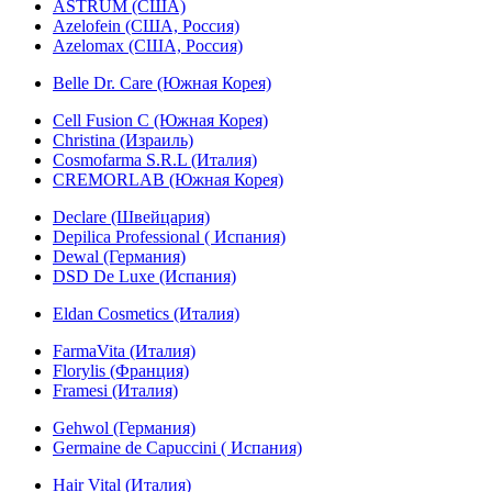
ASTRUM (США)
Azelofein (США, Россия)
Azelomax (США, Россия)
Belle Dr. Care (Южная Корея)
Cell Fusion C (Южная Корея)
Christina (Израиль)
Cosmofarma S.R.L (Италия)
CREMORLAB (Южная Корея)
Declare (Швейцария)
Depilica Professional ( Испания)
Dewal (Германия)
DSD De Luxe (Испания)
Eldan Cosmetics (Италия)
FarmaVita (Италия)
Florylis (Франция)
Framesi (Италия)
Gehwol (Германия)
Germaine de Capuccini ( Испания)
Hair Vital (Италия)