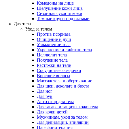
Комедоны на лице
Шелушение кожи лица
Сезонная сухость кожи
Темные круги под глазами
Для тела
Уход за телом
Против псориаза
Очищение и душ
Увлажнение тела
Укрепление и лифтинг тела
Целлюлит тела
Похудение тела
Растяжки на теле
Сосудистые звездочки
Вросшие волосы
Массаж тела и обертывание
Для шеи, декольте и бюста
Для ног
Для рук
Автозагар для тела
Для загара и защиты кожи тела
Для кожи детей
Мужчинам, уход за телом
Для депиляции, эпиляции
Парафинотерапия