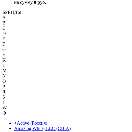
на сумму
0 руб.
БРЕНДЫ
A
B
C
D
E
F
G
H
K
L
M
N
O
P
R
S
T
W
Ф
+Active (Россия)
Amazing White, LLC (США)