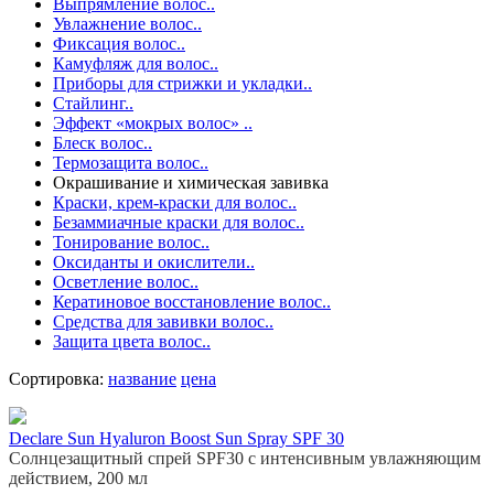
Выпрямление волос..
Увлажнение волос..
Фиксация волос..
Камуфляж для волос..
Приборы для стрижки и укладки..
Стайлинг..
Эффект «мокрых волос» ..
Блеск волос..
Термозащита волос..
Окрашивание и химическая завивка
Краски, крем-краски для волос..
Безаммиачные краски для волос..
Тонирование волос..
Оксиданты и окислители..
Осветление волос..
Кератиновое восстановление волос..
Средства для завивки волос..
Защита цвета волос..
Сортировка:
название
цена
Declare Sun Hyaluron Boost Sun Spray SPF 30
Солнцезащитный спрей SPF30 с интенсивным увлажняющим
действием, 200 мл