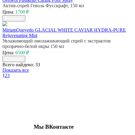
Gehwol Fusskraft Caring Foot Spray
Актив-спрей Геволь Фусскрафт, 150 мл
Цена:
1700 ₽
В корзину
MiriamQuevedo GLACIAL WHITE CAVIAR HYDRA-PURE
Rejuvenating Mist
Увлажняющий омолаживающий спрей с экстрактом
прозрачно-белой икры 150 мл
Цена:
6500 ₽
В корзину
Всего найдено: 33
Показать все
1
2
3
Присоединяйтесь к нашим группам 
социальных сетях
Мы ВКонтакте