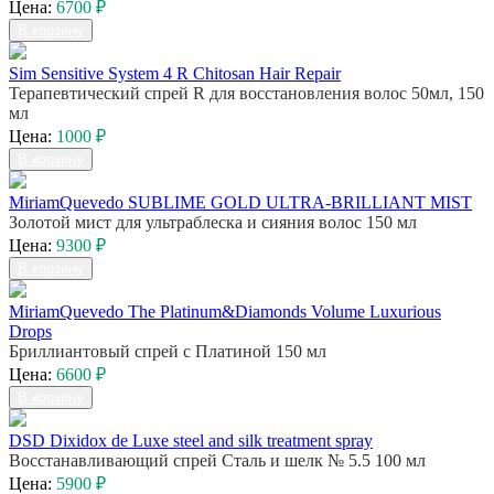
Цена:
6700 ₽
В корзину
Sim Sensitive System 4 R Chitosan Hair Repair
Терапевтический спрей R для восстановления волос 50мл, 150
мл
Цена:
1000 ₽
В корзину
MiriamQuevedo SUBLIME GOLD ULTRA-BRILLIANT MIST
Золотой мист для ультраблеска и сияния волос 150 мл
Цена:
9300 ₽
В корзину
MiriamQuevedo The Platinum&Diamonds Volume Luxurious
Drops
Бриллиантовый спрей с Платиной 150 мл
Цена:
6600 ₽
В корзину
DSD Dixidox de Luxe steel and silk treatment spray
Восстанавливающий спрей Сталь и шелк № 5.5 100 мл
Цена:
5900 ₽