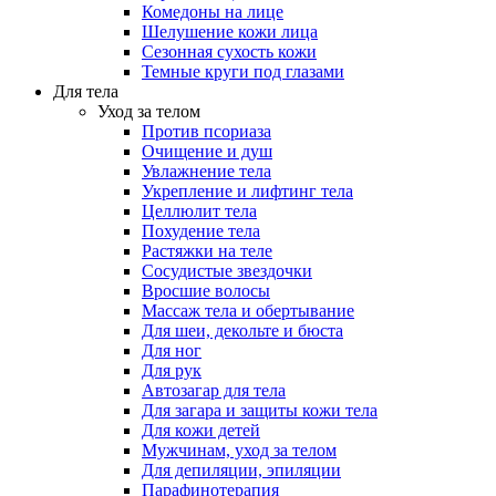
Комедоны на лице
Шелушение кожи лица
Сезонная сухость кожи
Темные круги под глазами
Для тела
Уход за телом
Против псориаза
Очищение и душ
Увлажнение тела
Укрепление и лифтинг тела
Целлюлит тела
Похудение тела
Растяжки на теле
Сосудистые звездочки
Вросшие волосы
Массаж тела и обертывание
Для шеи, декольте и бюста
Для ног
Для рук
Автозагар для тела
Для загара и защиты кожи тела
Для кожи детей
Мужчинам, уход за телом
Для депиляции, эпиляции
Парафинотерапия