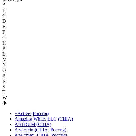
A
B
C
D
E
F
G
H
K
L
M
N
O
P
R
S
T
W
Ф
+Active (Россия)
Amazing White, LLC (США)
ASTRUM (США)
Azelofein (США, Россия)
Azelomax (США, Россия)