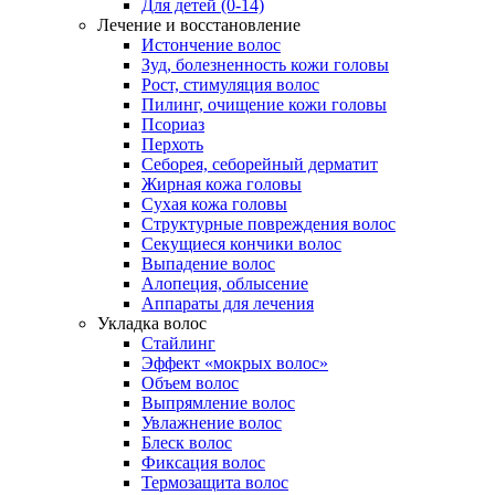
Для детей (0-14)
Лечение и восстановление
Истончение волос
Зуд, болезненность кожи головы
Рост, стимуляция волос
Пилинг, очищение кожи головы
Псориаз
Перхоть
Себорея, себорейный дерматит
Жирная кожа головы
Сухая кожа головы
Структурные повреждения волос
Секущиеся кончики волос
Выпадение волос
Алопеция, облысение
Аппараты для лечения
Укладка волос
Стайлинг
Эффект «мокрых волос»
Объем волос
Выпрямление волос
Увлажнение волос
Блеск волос
Фиксация волос
Термозащита волос