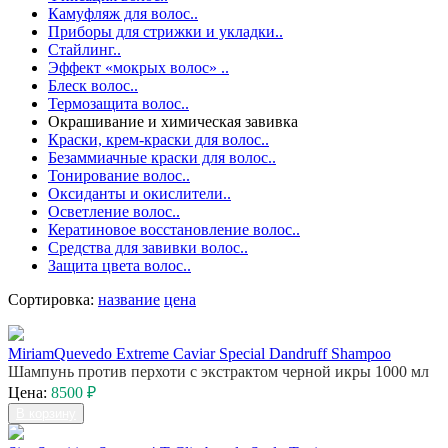
Камуфляж для волос..
Приборы для стрижки и укладки..
Стайлинг..
Эффект «мокрых волос» ..
Блеск волос..
Термозащита волос..
Окрашивание и химическая завивка
Краски, крем-краски для волос..
Безаммиачные краски для волос..
Тонирование волос..
Оксиданты и окислители..
Осветление волос..
Кератиновое восстановление волос..
Средства для завивки волос..
Защита цвета волос..
Сортировка:
название
цена
MiriamQuevedo Extreme Caviar Special Dandruff Shampoo
Шампунь против перхоти с экстрактом черной икры 1000 мл
Цена:
8500 ₽
В корзину