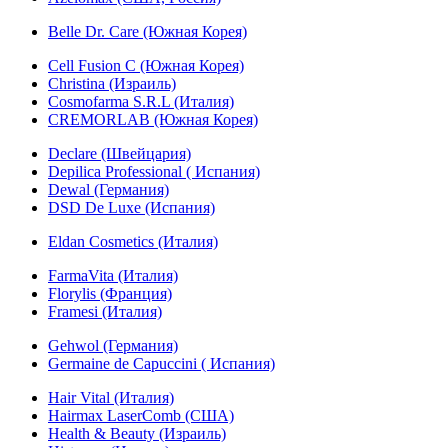
Belle Dr. Care (Южная Корея)
Cell Fusion C (Южная Корея)
Christina (Израиль)
Cosmofarma S.R.L (Италия)
CREMORLAB (Южная Корея)
Declare (Швейцария)
Depilica Professional ( Испания)
Dewal (Германия)
DSD De Luxe (Испания)
Eldan Cosmetics (Италия)
FarmaVita (Италия)
Florylis (Франция)
Framesi (Италия)
Gehwol (Германия)
Germaine de Capuccini ( Испания)
Hair Vital (Италия)
Hairmax LaserComb (США)
Health & Beauty (Израиль)