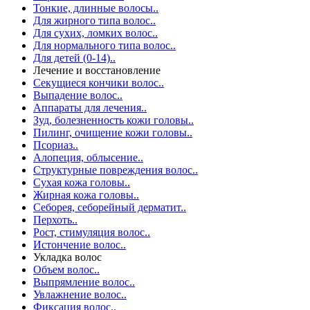
Тонкие, длинные волосы..
Для жирного типа волос..
Для сухих, ломких волос..
Для нормального типа волос..
Для детей (0-14)..
Лечение и восстановление
Секущиеся кончики волос..
Выпадение волос..
Аппараты для лечения..
Зуд, болезненность кожи головы..
Пилинг, очищение кожи головы..
Псориаз..
Алопеция, облысение..
Структурные повреждения волос..
Сухая кожа головы..
Жирная кожа головы..
Себорея, себорейный дерматит..
Перхоть..
Рост, стимуляция волос..
Истончение волос..
Укладка волос
Объем волос..
Выпрямление волос..
Увлажнение волос..
Фиксация волос..