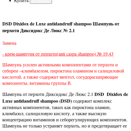
Купить
В корзину
DSD Dixidox de Luxe antidandruff shampoo Шампунь от
перхоти Диксидокс Де Люкс № 2.1
Замена
- крем-шампуня от перхоти(anti caspa shampoo) № 19,43
Шампунь усилен активными компонентами от перхоти и
себореи –климбазолом, пироктона оламином и салициловой
кислотой, а также содержит ментол, сосудорасширяющие
компоненты, витамины группы В.
DSD
Dixidox de
Шампунь от перхоти Диксидокс Де Люкс 2.1
Luxe antidandruff shampoo (DSD)
содержит комплекс
активных компонентов, таких как пироктона оламин,
климбазол, салициловую кислоту, а также высокую
концентрацию витаминов и себорегулирующих компонентов.
Шампунь не только устраняет перхоть, но и предотвращает ее