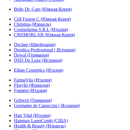
Belle Dr. Care (Южная Корея)
Cell Fusion C (Южная Корея)
Christina (Израиль)
Cosmofarma S.R.L (Италия)
CREMORLAB (Южная Корея)
Declare (Швейцария)
Depilica Professional ( Испания)
Dewal (Германия)
DSD De Luxe (Испания)
Eldan Cosmetics (Италия)
FarmaVita (Италия)
Florylis (Франция)
Framesi (Италия)
Gehwol (Германия)
Germaine de Capuccini ( Испания)
Hair Vital (Италия)
Hairmax LaserComb (США)
Health & Beauty (Израиль)