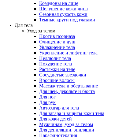
Комедоны на лице
Шелушение кожи лица
Сезонная сухость кожи
Темные круги под глазами
Для тела
Уход за телом
Против псориаза
Очищение и душ
Увлажнение тела
Укрепление и лифтинг тела
Целлюлит тела
Похудение тела
Растяжки на теле
Сосудистые звездочки
Вросшие волосы
Массаж тела и обертывание
Для шеи, декольте и бюста
Для ног
Для рук
Автозагар для тела
Для загара и защиты кожи тела
Для кожи детей
Мужчинам, уход за телом
Для депиляции, эпиляции
Парафинотерапия