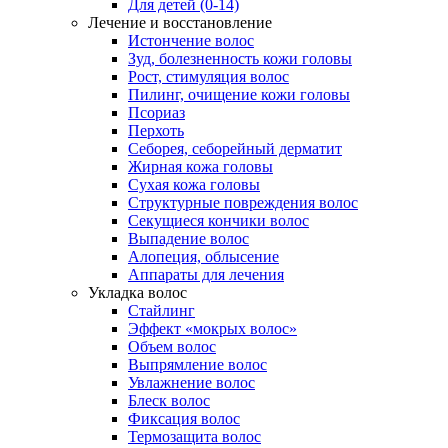
Для детей (0-14)
Лечение и восстановление
Истончение волос
Зуд, болезненность кожи головы
Рост, стимуляция волос
Пилинг, очищение кожи головы
Псориаз
Перхоть
Себорея, себорейный дерматит
Жирная кожа головы
Сухая кожа головы
Структурные повреждения волос
Секущиеся кончики волос
Выпадение волос
Алопеция, облысение
Аппараты для лечения
Укладка волос
Стайлинг
Эффект «мокрых волос»
Объем волос
Выпрямление волос
Увлажнение волос
Блеск волос
Фиксация волос
Термозащита волос