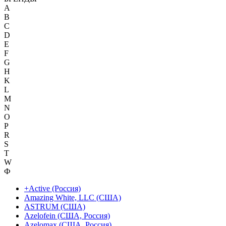
A
B
C
D
E
F
G
H
K
L
M
N
O
P
R
S
T
W
Ф
+Active (Россия)
Amazing White, LLC (США)
ASTRUM (США)
Azelofein (США, Россия)
Azelomax (США, Россия)