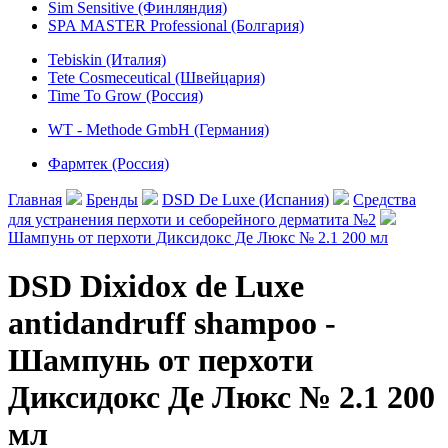
Sim Sensitive (Финляндия)
SPA MASTER Professional (Болгария)
Tebiskin (Италия)
Tete Cosmeceutical (Швейцария)
Time To Grow (Россия)
WT - Methode GmbH (Германия)
Фармтек (Россия)
Главная
Бренды
DSD De Luxe (Испания)
Средства
для устранения перхоти и себорейного дерматита №2
Шампунь от перхоти Диксидокс Де Люкс № 2.1 200 мл
DSD Dixidox de Luxe
antidandruff shampoo -
Шампунь от перхоти
Диксидокс Де Люкс № 2.1 200
мл