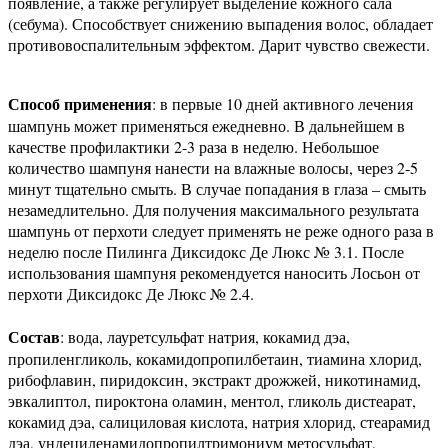
появление, а также регулирует выделение кожного сала
(себума). Способствует снижению выпадения волос, обладает
противовоспалительным эффектом. Дарит чувство свежести.
Способ применения
: в первые 10 дней активного лечения
шампунь может применяться ежедневно. В дальнейшем в
качестве профилактики 2-3 раза в неделю. Небольшое
количество шампуня нанести на влажные волосы, через 2-5
минут тщательно смыть. В случае попадания в глаза – смыть
незамедлительно. Для получения максимального результата
шампунь от перхоти следует применять не реже одного раза в
неделю после Пилинга Диксидокс Де Люкс № 3.1. После
использования шампуня рекомендуется наносить Лосьон от
перхоти Диксидокс Де Люкс № 2.4.
Состав
: вода, лауретсульфат натрия, кокамид дэа,
пропиленгликоль, кокамидопропилбетаин, тиамина хлорид,
рибофлавин, пиридоксин, экстракт дрожжей, никотинамид,
эвкалиптол, пироктона оламин, ментол, гликоль дистеарат,
кокамид дэа, салициловая кислота, натрия хлорид, стеарамид
дэа, ундециленамидопропилтримониум метосульфат,