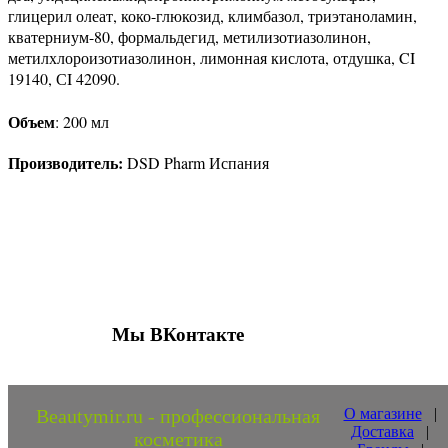
глицерил олеат, коко-глюкозид, климбазол, триэтаноламин,
кватерниум-80, формальдегид, метилизотиазолинон,
метилхлороизотиазолинон, лимонная кислота, отдушка, CI
19140, СI 42090.
Объем
: 200 мл
Производитель:
DSD Pharm Испания
Присоединяйтесь к нашим группам 
социальных сетях
Мы ВКонтакте
Beautymir.ru - профессиональная
О магазине
|
Доставка
|
косметика