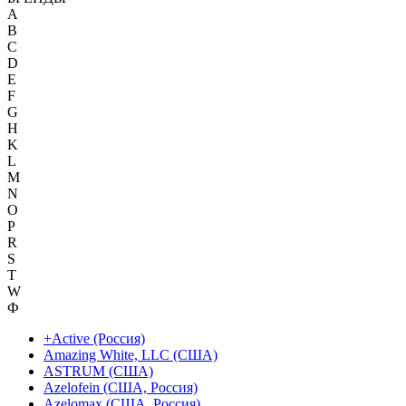
A
B
C
D
E
F
G
H
K
L
M
N
O
P
R
S
T
W
Ф
+Active (Россия)
Amazing White, LLC (США)
ASTRUM (США)
Azelofein (США, Россия)
Azelomax (США, Россия)