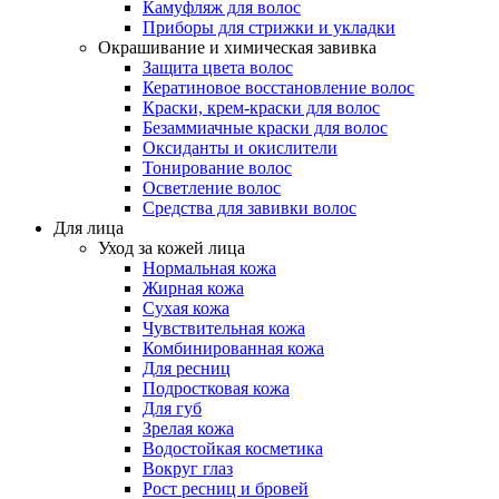
Камуфляж для волос
Приборы для стрижки и укладки
Окрашивание и химическая завивка
Защита цвета волос
Кератиновое восстановление волос
Краски, крем-краски для волос
Безаммиачные краски для волос
Оксиданты и окислители
Тонирование волос
Осветление волос
Средства для завивки волос
Для лица
Уход за кожей лица
Нормальная кожа
Жирная кожа
Сухая кожа
Чувствительная кожа
Комбинированная кожа
Для ресниц
Подростковая кожа
Для губ
Зрелая кожа
Водостойкая косметика
Вокруг глаз
Рост ресниц и бровей