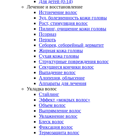
Для детей (0-14)
Лечение и восстановление
Истончение волос
Зуд, болезненность кожи головы
Рост, стимуляция волос
Пилинг, очищение кожи головы
Псориаз
Перхоть
Себорея, себорейный дерматит
Жирная кожа головы
Сухая кожа головы
Структурные повреждения волос
Секущиеся кончики волос
Выпадение волос
Алопеция, облысение
Аппараты для лечения
Укладка волос
Стайлинг
Эффект «мокрых волос»
Объем волос
Выпрямление волос
Увлажнение волос
Блеск волос
Фиксация волос
Термозащита волос