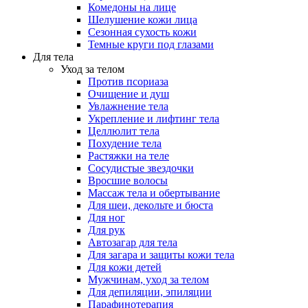
Комедоны на лице
Шелушение кожи лица
Сезонная сухость кожи
Темные круги под глазами
Для тела
Уход за телом
Против псориаза
Очищение и душ
Увлажнение тела
Укрепление и лифтинг тела
Целлюлит тела
Похудение тела
Растяжки на теле
Сосудистые звездочки
Вросшие волосы
Массаж тела и обертывание
Для шеи, декольте и бюста
Для ног
Для рук
Автозагар для тела
Для загара и защиты кожи тела
Для кожи детей
Мужчинам, уход за телом
Для депиляции, эпиляции
Парафинотерапия