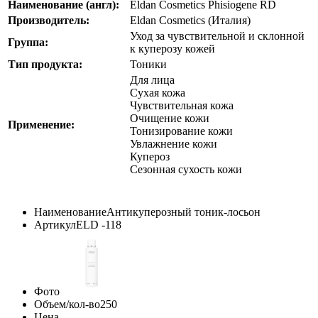
Наименование (англ):
Eldan Cosmetics Phisiogene RD
Производитель:
Eldan Cosmetics (Италия)
Уход за чувствительной и склонной
Группа:
к куперозу кожей
Тип продукта:
Тоники
Для лица
Сухая кожа
Чувствительная кожа
Очищение кожи
Применение:
Тонизирование кожи
Увлажнение кожи
Купероз
Сезонная сухость кожи
Наименование
Антикуперозный тоник-лосьон
Артикул
ELD -118
Фото
Объем/кол-во
250
Цена