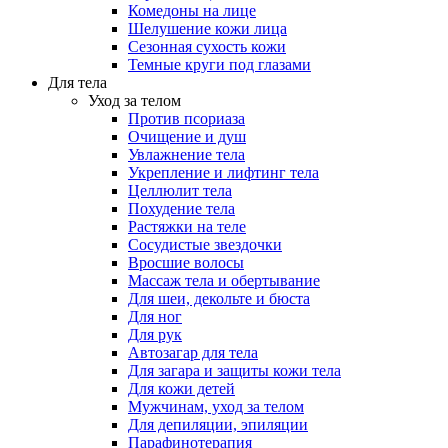
Комедоны на лице
Шелушение кожи лица
Сезонная сухость кожи
Темные круги под глазами
Для тела
Уход за телом
Против псориаза
Очищение и душ
Увлажнение тела
Укрепление и лифтинг тела
Целлюлит тела
Похудение тела
Растяжки на теле
Сосудистые звездочки
Вросшие волосы
Массаж тела и обертывание
Для шеи, декольте и бюста
Для ног
Для рук
Автозагар для тела
Для загара и защиты кожи тела
Для кожи детей
Мужчинам, уход за телом
Для депиляции, эпиляции
Парафинотерапия