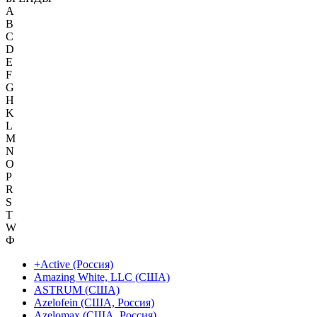
A
B
C
D
E
F
G
H
K
L
M
N
O
P
R
S
T
W
Ф
+Active (Россия)
Amazing White, LLC (США)
ASTRUM (США)
Azelofein (США, Россия)
Azelomax (США, Россия)