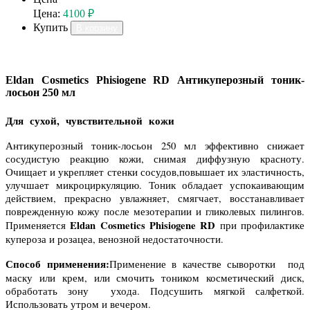
Цена:
4100 ₽
Купить
В корзину
Eldan Cosmetics Phisiogene RD Антикуперозный тоник-
лосьон 250 мл
Для сухой, чувствительной кожи
Антикуперозный тоник-лосьон 250 мл эффективно снижает
сосудистую реакцию кожи, снимая диффузную красноту.
Очищает и укрепляет стенки сосудов,повышает их эластичность,
улучшает микроциркуляцию. Тоник обладает успокаивающим
действием, прекрасно увлажняет, смягчает, восстанавливает
поврежденную кожу после мезотерапии и гликолевых пилингов.
Eldan Cosmetics Phisiogene RD
Применяется
при профилактике
купероза и розацеа, венозной недостаточности.
Способ применения:
Применение в качестве сыворотки под
маску или крем, или смочить тоником косметический диск,
обработать зону ухода. Подсушить мягкой салфеткой.
Использовать утром и вечером.