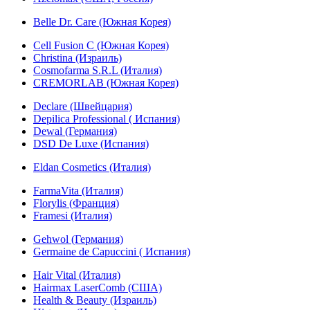
Belle Dr. Care (Южная Корея)
Cell Fusion C (Южная Корея)
Christina (Израиль)
Cosmofarma S.R.L (Италия)
CREMORLAB (Южная Корея)
Declare (Швейцария)
Depilica Professional ( Испания)
Dewal (Германия)
DSD De Luxe (Испания)
Eldan Cosmetics (Италия)
FarmaVita (Италия)
Florylis (Франция)
Framesi (Италия)
Gehwol (Германия)
Germaine de Capuccini ( Испания)
Hair Vital (Италия)
Hairmax LaserComb (США)
Health & Beauty (Израиль)