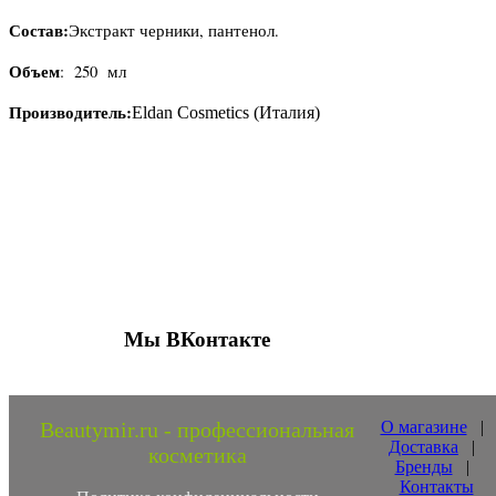
Состав:
Экстракт черники, пантенол.
Объем
: 250 мл
Производитель:
Eldan Cosmetics (Италия)
Присоединяйтесь к нашим группам 
социальных сетях
Мы ВКонтакте
Beautymir.ru - профессиональная
О магазине
|
Доставка
|
косметика
Бренды
|
Контакты