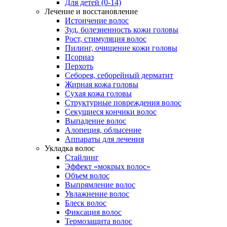
Для детей (0-14)
Лечение и восстановление
Истончение волос
Зуд, болезненность кожи головы
Рост, стимуляция волос
Пилинг, очищение кожи головы
Псориаз
Перхоть
Себорея, себорейный дерматит
Жирная кожа головы
Сухая кожа головы
Структурные повреждения волос
Секущиеся кончики волос
Выпадение волос
Алопеция, облысение
Аппараты для лечения
Укладка волос
Стайлинг
Эффект «мокрых волос»
Объем волос
Выпрямление волос
Увлажнение волос
Блеск волос
Фиксация волос
Термозащита волос