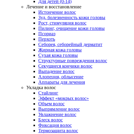
Для детей (0-14)
Лечение и восстановление
Истончение волос
Зуд, болезненность кожи головы
Рост, стимуляция волос
Пилинг, очищение кожи головы
Псориаз
Перхоть
Себорея, себорейный дерматит
Жирная кожа головы
Сухая кожа головы
Структурные повреждения волос
Секущиеся кончики волос
Выпадение волос
Алопеция, облысение
Аппараты для лечения
Укладка волос
Стайлинг
Эффект «мокрых волос»
Объем волос
Выпрямление волос
Увлажнение волос
Блеск волос
Фиксация волос
Термозащита волос