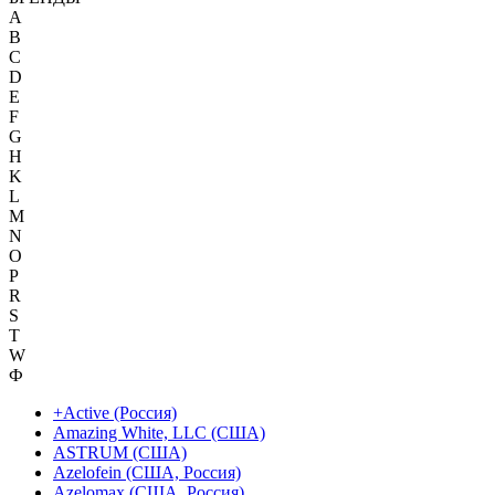
A
B
C
D
E
F
G
H
K
L
M
N
O
P
R
S
T
W
Ф
+Active (Россия)
Amazing White, LLC (США)
ASTRUM (США)
Azelofein (США, Россия)
Azelomax (США, Россия)