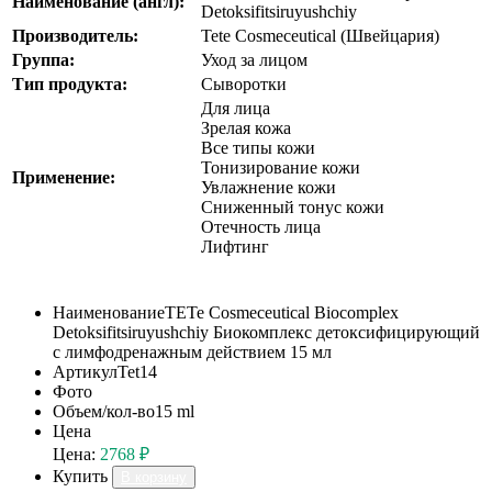
Наименование (англ):
Detoksifitsiruyushchiy
Производитель:
Tete Cosmeceutical (Швейцария)
Группа:
Уход за лицом
Тип продукта:
Сыворотки
Для лица
Зрелая кожа
Все типы кожи
Тонизирование кожи
Применение:
Увлажнение кожи
Сниженный тонус кожи
Отечность лица
Лифтинг
Наименование
TETe Cosmeceutical Biocomplex
Detoksifitsiruyushchiy Биокомплекс детоксифицирующий
с лимфодренажным действием 15 мл
Артикул
Tet14
Фото
Объем/кол-во
15 ml
Цена
Цена:
2768 ₽
Купить
В корзину