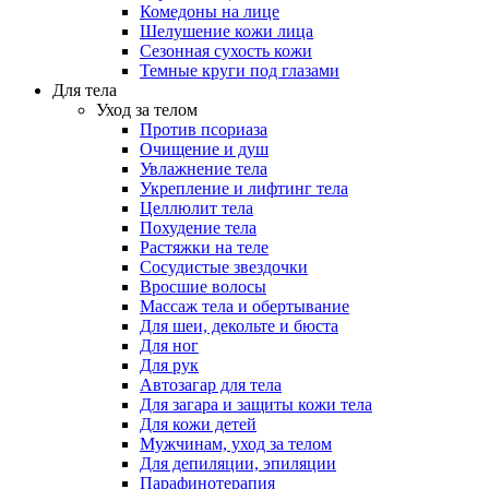
Комедоны на лице
Шелушение кожи лица
Сезонная сухость кожи
Темные круги под глазами
Для тела
Уход за телом
Против псориаза
Очищение и душ
Увлажнение тела
Укрепление и лифтинг тела
Целлюлит тела
Похудение тела
Растяжки на теле
Сосудистые звездочки
Вросшие волосы
Массаж тела и обертывание
Для шеи, декольте и бюста
Для ног
Для рук
Автозагар для тела
Для загара и защиты кожи тела
Для кожи детей
Мужчинам, уход за телом
Для депиляции, эпиляции
Парафинотерапия