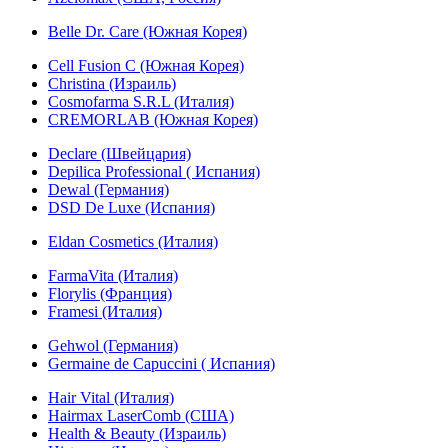
Belle Dr. Care (Южная Корея)
Cell Fusion C (Южная Корея)
Christina (Израиль)
Cosmofarma S.R.L (Италия)
CREMORLAB (Южная Корея)
Declare (Швейцария)
Depilica Professional ( Испания)
Dewal (Германия)
DSD De Luxe (Испания)
Eldan Cosmetics (Италия)
FarmaVita (Италия)
Florylis (Франция)
Framesi (Италия)
Gehwol (Германия)
Germaine de Capuccini ( Испания)
Hair Vital (Италия)
Hairmax LaserComb (США)
Health & Beauty (Израиль)