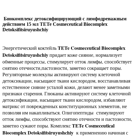
Биокомплекс детоксифицирующий с лимфодренажным
действием 15 мл TETe Cosmeceutical Biocomplex
Detoksifitsiruyushchiy
TETe Cosmeceutical Biocomplex
Энергетический коктейль
Detoksifitsiruyushchiy
придает коже сияние, нормализует
обменные процессы, стимулирует отток лимфы, способствует
снятию отечности,пастозности, заметно сокращает поры.
Регуляторные молекулы активируют систему клеточной
детоксикации, насыщают ткани кислородом, восстанавливая
естественное сияние усталой кожи, делают менее заметными
признаки старения. Глюканы активируют систему клеточной
детоксификации, насыщают ткани кислородом, избавляют
матрикс от поврежденных конституционных элементов, не
позволяя им накапливаться. Олигопептиды стимулируют
отток лимфы, способствуют снятию отечности и пастозности,
TETe Cosmeceutical
заметно сужают поры. Комплекс
Biocomplex Detoksifitsiruyushchiy
к применению начиная с