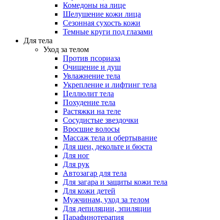
Комедоны на лице
Шелушение кожи лица
Сезонная сухость кожи
Темные круги под глазами
Для тела
Уход за телом
Против псориаза
Очищение и душ
Увлажнение тела
Укрепление и лифтинг тела
Целлюлит тела
Похудение тела
Растяжки на теле
Сосудистые звездочки
Вросшие волосы
Массаж тела и обертывание
Для шеи, декольте и бюста
Для ног
Для рук
Автозагар для тела
Для загара и защиты кожи тела
Для кожи детей
Мужчинам, уход за телом
Для депиляции, эпиляции
Парафинотерапия