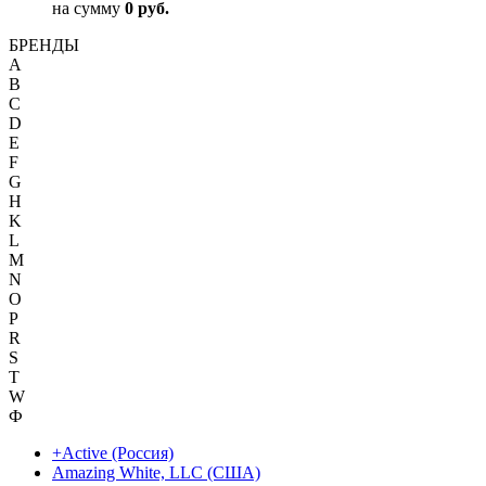
на сумму
0 руб.
БРЕНДЫ
A
B
C
D
E
F
G
H
K
L
M
N
O
P
R
S
T
W
Ф
+Active (Россия)
Amazing White, LLC (США)