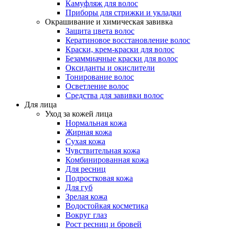
Камуфляж для волос
Приборы для стрижки и укладки
Окрашивание и химическая завивка
Защита цвета волос
Кератиновое восстановление волос
Краски, крем-краски для волос
Безаммиачные краски для волос
Оксиданты и окислители
Тонирование волос
Осветление волос
Средства для завивки волос
Для лица
Уход за кожей лица
Нормальная кожа
Жирная кожа
Сухая кожа
Чувствительная кожа
Комбинированная кожа
Для ресниц
Подростковая кожа
Для губ
Зрелая кожа
Водостойкая косметика
Вокруг глаз
Рост ресниц и бровей