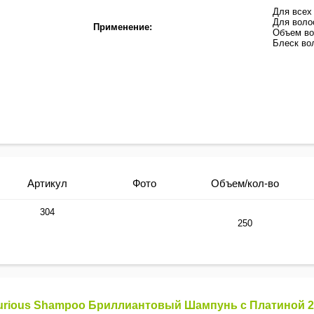
Для всех
Для воло
Применение:
Объем в
Блеск во
Артикул
Фото
Объем/кол-во
304
250
xurious Shampoo Бриллиантовый Шампунь с Платиной 2