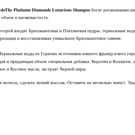
doThe Platinum Diamonds Luxurious Shampoo
богат роскошными ин
х объем и шелковистость.
которой входят Бриллиантовая и Платиновая пудры, термальные во
тризации и восстанавливая уникальное Бриллиантовое сияние.
 Термальные воды из Горячих источников южного французского город
ая и придающая объем специальная добавка, Кератин и Коллаген, 
е и Косовое масла, экстракт Черной икры.
е волосы, сделать легкий массаж. Оставить на несколько минут. Т