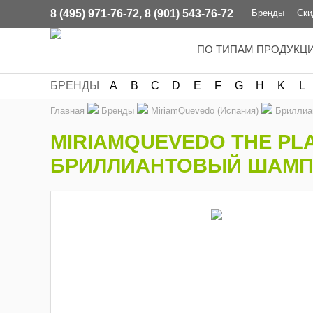
8 (495) 971-76-72
,
8 (901) 543-76-72
Бренды
Ски
ПО ТИПАМ ПРОДУКЦ
БРЕНДЫ
A
B
C
D
E
F
G
H
K
L
Главная
Бренды
MiriamQuevedo (Испания)
Бриллиан
MIRIAMQUEVEDO THE PL
БРИЛЛИАНТОВЫЙ ШАМПУ