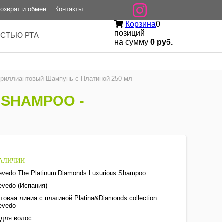
озврат и обмен
Контакты
Корзина
0
позиций
ОСТЬЮ РТА
на сумму
0 руб.
риллиантовый Шампунь с Платиной 250 мл
 SHAMPOO -
НАЛИЧИИ
evedo The Platinum Diamonds Luxurious Shampoo
evedo (Испания)
овая линия с платиной Platina&Diamonds collection
evedo
для волос