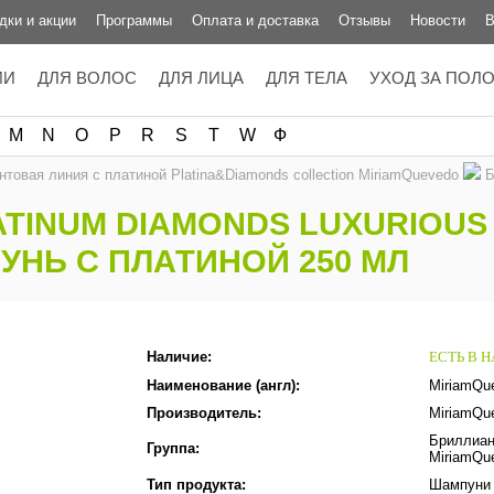
дки и акции
Программы
Оплата и доставка
Отзывы
Новости
В
ИИ
ДЛЯ ВОЛОС
ДЛЯ ЛИЦА
ДЛЯ ТЕЛА
УХОД ЗА ПОЛ
M
N
O
P
R
S
T
W
Ф
товая линия с платиной Platina&Diamonds collection MiriamQuevedo
Б
ATINUM DIAMONDS LUXURIOUS
НЬ С ПЛАТИНОЙ 250 МЛ
Наличие:
ЕСТЬ В 
Наименование (англ):
MiriamQu
Производитель:
MiriamQu
Бриллиант
Группа:
MiriamQu
Тип продукта:
Шампуни 