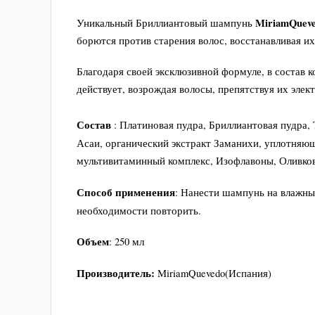
MiriamQueve
Уникальный Бриллиантовый шампунь
борются против старения волос, восстанавливая и
Благодаря своей эксклюзивной формуле, в состав 
действует, возрождая волосы, препятствуя их элек
Состав
: Платиновая пудра, Бриллиантовая пудра,
Асаи, органический экстракт Заманихи, уплотняющ
мультивитаминный комплекс, Изофлавоны, Оливково
Способ
применения
: Нанести шампунь на влажны
необходимости повторить.
Объем
: 250 мл
Производитель:
MiriamQuevedo(Испания)