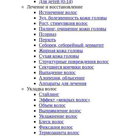
Для детей (0-14)
Лечение и восстановление
Истончение волос
Зуд, болезненность кожи головы
Рост, стимуляция волос
Пилинг, очищение кожи головы
Псориаз
Перхоть
Себорея, себорейный дерматит
Жирная кожа головы
Сухая кожа головы
Структурные повреждения волос
Секущиеся кончики волос
Выпадение волос
Алопеция, облысение
Аппараты для лечения
Укладка волос
Стайлинг
Эффект «мокрых волос»
Объем волос
Выпрямление волос
Увлажнение волос
Блеск волос
Фиксация волос
Термозащита волос