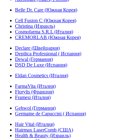
Belle Dr. Care (Южная Корея)
Cell Fusion C (Южная Корея)
Christina (Израиль)
Cosmofarma S.R.L (Италия)
CREMORLAB (Южная Корея)
Declare (Швейцария)
Depilica Professional ( Испания)
Dewal (Германия)
DSD De Luxe (Испания)
Eldan Cosmetics (Италия)
FarmaVita (Италия)
Florylis (Франция)
Framesi (Италия)
Gehwol (Германия)
Germaine de Capuccini ( Испания)
Hair Vital (Италия)
Hairmax LaserComb (США)
Health & Beauty (Израиль)