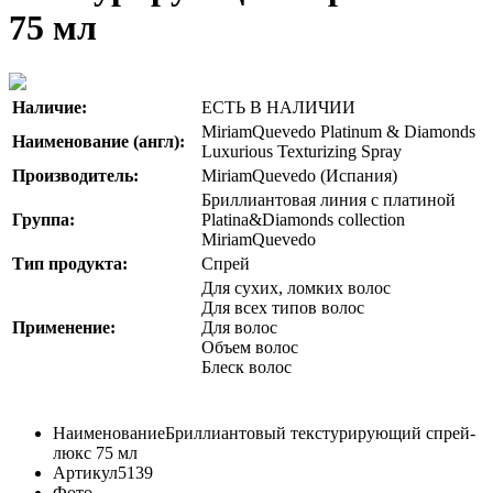
75 мл
Наличие:
ЕСТЬ В НАЛИЧИИ
MiriamQuevedo Platinum & Diamonds
Наименование (англ):
Luxurious Texturizing Spray
Производитель:
MiriamQuevedo (Испания)
Бриллиантовая линия с платиной
Группа:
Platina&Diamonds collection
MiriamQuevedo
Тип продукта:
Спрей
Для сухих, ломких волос
Для всех типов волос
Применение:
Для волос
Объем волос
Блеск волос
Наименование
Бриллиантовый текстурирующий спрей-
люкс 75 мл
Артикул
5139
Фото