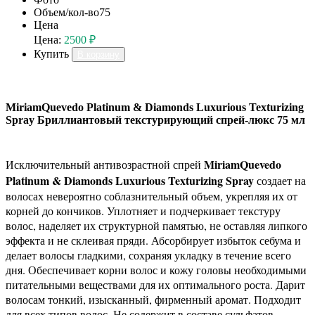
Объем/кол-во
75
Цена
Цена:
2500 ₽
Купить
В корзину
MiriamQuevedo Platinum & Diamonds Luxurious Texturizing
Spray Бриллиантовый текстурирующий спрей-люкс 75 мл
MiriamQuevedo
Исключительный антивозрастной спрей
Platinum & Diamonds Luxurious Texturizing Spray
создает на
волосах невероятно соблазнительный объем, укрепляя их от
корней до кончиков. Уплотняет и подчеркивает текстуру
волос, наделяет их структурной памятью, не оставляя липкого
эффекта и не склеивая пряди. Абсорбирует избыток себума и
делает волосы гладкими, сохраняя укладку в течение всего
дня. Обеспечивает корни волос и кожу головы необходимыми
питательными веществами для их оптимального роста. Дарит
волосам тонкий, изысканный, фирменный аромат. Подходит
для всех типов волос. Не содержит в составе сульфатов,