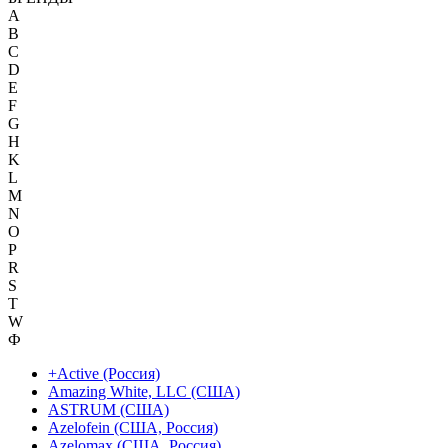
A
B
C
D
E
F
G
H
K
L
M
N
O
P
R
S
T
W
Ф
+Active (Россия)
Amazing White, LLC (США)
ASTRUM (США)
Azelofein (США, Россия)
Azelomax (США, Россия)