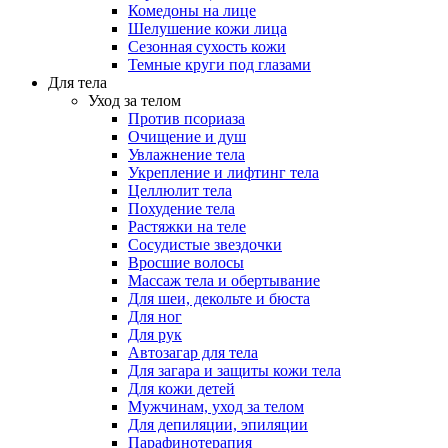
Комедоны на лице
Шелушение кожи лица
Сезонная сухость кожи
Темные круги под глазами
Для тела
Уход за телом
Против псориаза
Очищение и душ
Увлажнение тела
Укрепление и лифтинг тела
Целлюлит тела
Похудение тела
Растяжки на теле
Сосудистые звездочки
Вросшие волосы
Массаж тела и обертывание
Для шеи, декольте и бюста
Для ног
Для рук
Автозагар для тела
Для загара и защиты кожи тела
Для кожи детей
Мужчинам, уход за телом
Для депиляции, эпиляции
Парафинотерапия