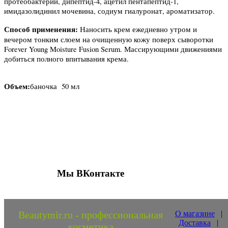
протеобактерий, дипептид-4, ацетил пентапептид-1,
имидазолидинил мочевина, содиум гиалуронат, ароматизатор.
Способ применения:
Наносить крем ежедневно утром и
вечером тонким слоем на очищенную кожу поверх сыворотки
Forever Young Moisture Fusion Serum. Массирующими движениями
добиться полного впитывания крема.
Объем:
баночка
50 мл
Присоединяйтесь к нашим группам 
социальных сетях
Мы ВКонтакте
Beautymir.ru - профессиональная
О магазине
|
Доставка
|
косметика