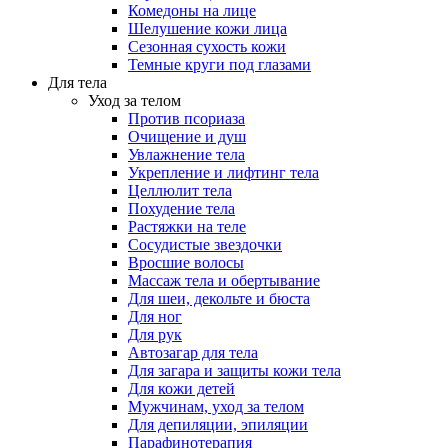
Комедоны на лице
Шелушение кожи лица
Сезонная сухость кожи
Темные круги под глазами
Для тела
Уход за телом
Против псориаза
Очищение и душ
Увлажнение тела
Укрепление и лифтинг тела
Целлюлит тела
Похудение тела
Растяжки на теле
Сосудистые звездочки
Вросшие волосы
Массаж тела и обертывание
Для шеи, декольте и бюста
Для ног
Для рук
Автозагар для тела
Для загара и защиты кожи тела
Для кожи детей
Мужчинам, уход за телом
Для депиляции, эпиляции
Парафинотерапия