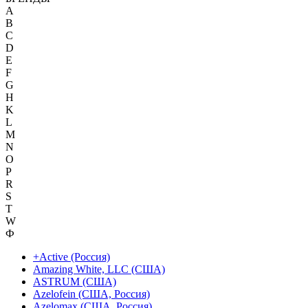
A
B
C
D
E
F
G
H
K
L
M
N
O
P
R
S
T
W
Ф
+Active (Россия)
Amazing White, LLC (США)
ASTRUM (США)
Azelofein (США, Россия)
Azelomax (США, Россия)