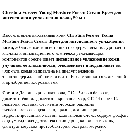
Christina Forever Young Moisture Fusion Cream Крем для
интенсивного увлажнения кожи, 50 мл
Christina Forever Young
Высококонцентрированный крем
Moisture Fusion Cream Крем для интенсивного увлажнения
кожи, 50 мл
легкой консистенции с содержанием гиалуроновой
кислоты и инновационного комплекса увлажняющих
интенсивное увлажнение кожи,
компонентов обеспечивает
улучшает ее эластичность, омолаживает и подтягивает
ее.
Формула крема направлена на предупреждение
трансэпидермальной потери влаги. Кожа становится эластичной
и приобретает здоровый тон.
Состав:
Деионизированная вода, С12-15 алкил бензоат,
диметикон/винил диметикон кроссполимер, С12-14 парет-12,
глицерин, экстракт фермента морской бактерии
pseudoalteromonas, декстран, пралин, аланин, серин,
гидролизированный эластин, ксантановая смола, содиум фосфат,
содиум гидроксид, этилгексилглицерин, каприлил гликоль,
фильтрат морских протеобактерий, экстракт морских