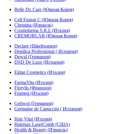
Belle Dr. Care (Южная Корея)
Cell Fusion C (Южная Корея)
Christina (Израиль)
Cosmofarma S.R.L (Италия)
CREMORLAB (Южная Корея)
Declare (Швейцария)
Depilica Professional ( Испания)
Dewal (Германия)
DSD De Luxe (Испания)
Eldan Cosmetics (Италия)
FarmaVita (Италия)
Florylis (Франция)
Framesi (Италия)
Gehwol (Германия)
Germaine de Capuccini ( Испания)
Hair Vital (Италия)
Hairmax LaserComb (США)
Health & Beauty (Израиль)