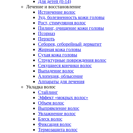
Для детей (0-14)
Лечение и восстановление
Истончение волос
Зуд, болезненность кожи головы
Рост, стимуляция волос
Пилинг, очищение кожи головы
Псориаз
Перхоть
Себорея, себорейный дерматит
Жирная кожа головы
Сухая кожа головы
Структурные повреждения волос
Секущиеся кончики волос
Выпадение волос
Алопеция, облысение
Аппараты для лечения
Укладка волос
Стайлинг
Эффект «мокрых волос»
Объем волос
Выпрямление волос
Увлажнение волос
Блеск волос
Фиксация волос
Термозащита волос