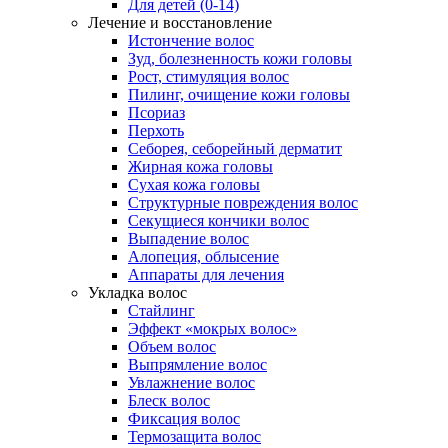
Для детей (0-14)
Лечение и восстановление
Истончение волос
Зуд, болезненность кожи головы
Рост, стимуляция волос
Пилинг, очищение кожи головы
Псориаз
Перхоть
Себорея, себорейный дерматит
Жирная кожа головы
Сухая кожа головы
Структурные повреждения волос
Секущиеся кончики волос
Выпадение волос
Алопеция, облысение
Аппараты для лечения
Укладка волос
Стайлинг
Эффект «мокрых волос»
Объем волос
Выпрямление волос
Увлажнение волос
Блеск волос
Фиксация волос
Термозащита волос