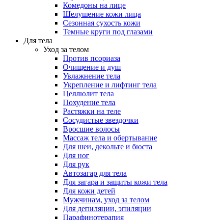
Комедоны на лице
Шелушение кожи лица
Сезонная сухость кожи
Темные круги под глазами
Для тела
Уход за телом
Против псориаза
Очищение и душ
Увлажнение тела
Укрепление и лифтинг тела
Целлюлит тела
Похудение тела
Растяжки на теле
Сосудистые звездочки
Вросшие волосы
Массаж тела и обертывание
Для шеи, декольте и бюста
Для ног
Для рук
Автозагар для тела
Для загара и защиты кожи тела
Для кожи детей
Мужчинам, уход за телом
Для депиляции, эпиляции
Парафинотерапия