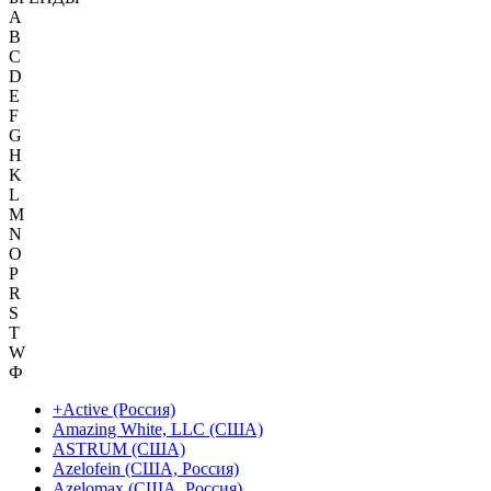
A
B
C
D
E
F
G
H
K
L
M
N
O
P
R
S
T
W
Ф
+Active (Россия)
Amazing White, LLC (США)
ASTRUM (США)
Azelofein (США, Россия)
Azelomax (США, Россия)