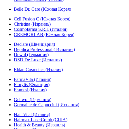
Belle Dr. Care (Южная Корея)
Cell Fusion C (Южная Корея)
Christina (Израиль)
Cosmofarma S.R.L (Италия)
CREMORLAB (Южная Корея)
Declare (Швейцария)
Depilica Professional ( Испания)
Dewal (Германия)
DSD De Luxe (Испания)
Eldan Cosmetics (Италия)
FarmaVita (Италия)
Florylis (Франция)
Framesi (Италия)
Gehwol (Германия)
Germaine de Capuccini ( Испания)
Hair Vital (Италия)
Hairmax LaserComb (США)
Health & Beauty (Израиль)