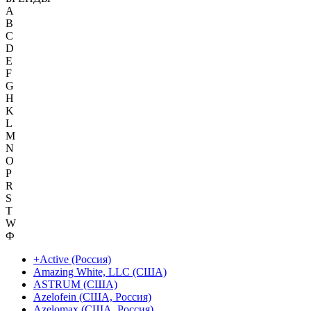
A
B
C
D
E
F
G
H
K
L
M
N
O
P
R
S
T
W
Ф
+Active (Россия)
Amazing White, LLC (США)
ASTRUM (США)
Azelofein (США, Россия)
Azelomax (США, Россия)