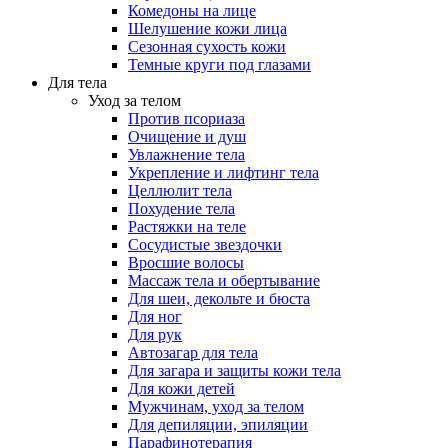
Комедоны на лице
Шелушение кожи лица
Сезонная сухость кожи
Темные круги под глазами
Для тела
Уход за телом
Против псориаза
Очищение и душ
Увлажнение тела
Укрепление и лифтинг тела
Целлюлит тела
Похудение тела
Растяжки на теле
Сосудистые звездочки
Вросшие волосы
Массаж тела и обертывание
Для шеи, декольте и бюста
Для ног
Для рук
Автозагар для тела
Для загара и защиты кожи тела
Для кожи детей
Мужчинам, уход за телом
Для депиляции, эпиляции
Парафинотерапия