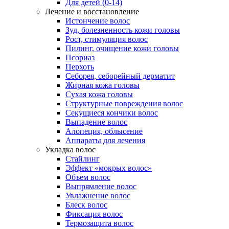
Для детей (0-14)
Лечение и восстановление
Истончение волос
Зуд, болезненность кожи головы
Рост, стимуляция волос
Пилинг, очищение кожи головы
Псориаз
Перхоть
Себорея, себорейный дерматит
Жирная кожа головы
Сухая кожа головы
Структурные повреждения волос
Секущиеся кончики волос
Выпадение волос
Алопеция, облысение
Аппараты для лечения
Укладка волос
Стайлинг
Эффект «мокрых волос»
Объем волос
Выпрямление волос
Увлажнение волос
Блеск волос
Фиксация волос
Термозащита волос