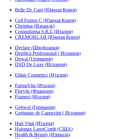
Belle Dr. Care (Южная Корея)
Cell Fusion C (Южная Корея)
Christina (Израиль)
Cosmofarma S.R.L (Италия)
CREMORLAB (Южная Корея)
Declare (Швейцария)
Depilica Professional ( Испания)
Dewal (Германия)
DSD De Luxe (Испания)
Eldan Cosmetics (Италия)
FarmaVita (Италия)
Florylis (Франция)
Framesi (Италия)
Gehwol (Германия)
Germaine de Capuccini ( Испания)
Hair Vital (Италия)
Hairmax LaserComb (США)
Health & Beauty (Израиль)