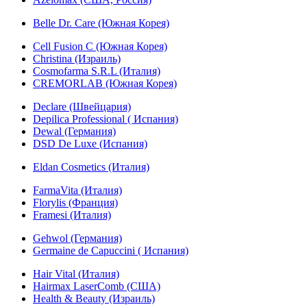
Belle Dr. Care (Южная Корея)
Cell Fusion C (Южная Корея)
Christina (Израиль)
Cosmofarma S.R.L (Италия)
CREMORLAB (Южная Корея)
Declare (Швейцария)
Depilica Professional ( Испания)
Dewal (Германия)
DSD De Luxe (Испания)
Eldan Cosmetics (Италия)
FarmaVita (Италия)
Florylis (Франция)
Framesi (Италия)
Gehwol (Германия)
Germaine de Capuccini ( Испания)
Hair Vital (Италия)
Hairmax LaserComb (США)
Health & Beauty (Израиль)