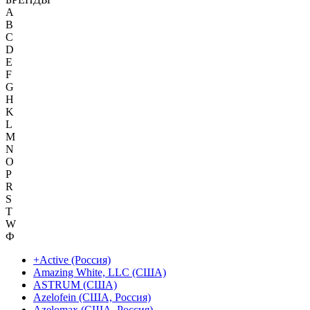
A
B
C
D
E
F
G
H
K
L
M
N
O
P
R
S
T
W
Ф
+Active (Россия)
Amazing White, LLC (США)
ASTRUM (США)
Azelofein (США, Россия)
Azelomax (США, Россия)