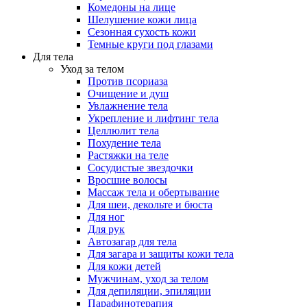
Комедоны на лице
Шелушение кожи лица
Сезонная сухость кожи
Темные круги под глазами
Для тела
Уход за телом
Против псориаза
Очищение и душ
Увлажнение тела
Укрепление и лифтинг тела
Целлюлит тела
Похудение тела
Растяжки на теле
Сосудистые звездочки
Вросшие волосы
Массаж тела и обертывание
Для шеи, декольте и бюста
Для ног
Для рук
Автозагар для тела
Для загара и защиты кожи тела
Для кожи детей
Мужчинам, уход за телом
Для депиляции, эпиляции
Парафинотерапия