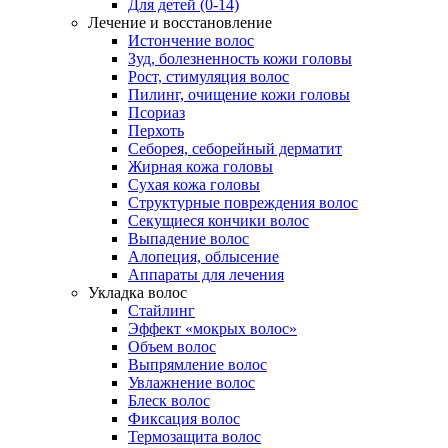
Для детей (0-14)
Лечение и восстановление
Истончение волос
Зуд, болезненность кожи головы
Рост, стимуляция волос
Пилинг, очищение кожи головы
Псориаз
Перхоть
Себорея, себорейный дерматит
Жирная кожа головы
Сухая кожа головы
Структурные повреждения волос
Секущиеся кончики волос
Выпадение волос
Алопеция, облысение
Аппараты для лечения
Укладка волос
Стайлинг
Эффект «мокрых волос»
Объем волос
Выпрямление волос
Увлажнение волос
Блеск волос
Фиксация волос
Термозащита волос