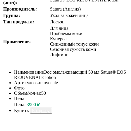
(англ):
Производитель:
Satura (Англия)
Группа:
Уход за кожей лица
Тип продукта:
Лосьон
Для лица
Проблемы кожи
Купероз
Применение:
Сниженный тонус кожи
Сезонная сухость кожи
Лифтинг
Наименование
Эос омолаживающий 50 мл Satura® EOS
REJUVENATE lotion
Артикул
eos-rejuvenate
Фото
Объем/кол-во
50
Цена
Цена:
3900 ₽
Купить
В корзину