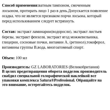
Способ применения
:
ватным тампоном, смоченным
лосьоном, протирать лицо 1 раз в день.Допускается появление
осадка, что не является признаком порчи лосьона, который
перед использованием следует встряхнуть.
Состав:
экстракт ламинарии(водоросли), экстракт листьев
березы, экстракт фенхеля, экстракт ягод можжевельника,
глицерин, сосновые почки, витамин А, (ретинол),токоферол,
витамины группы В,вода, многоатомный спирт.
Объем:
100 мл
Производитель:
GZ LABORATORIES (Великобритания)
В целях предотвращения оборота подделок производитель
снабдил специальной голорафической наклейкой все
упаковки комплекса Satura®Professional. Обращайте на
это внимание, остерегайтесь подделок.
Присоединяйтесь к нашим группам 
социальных сетях