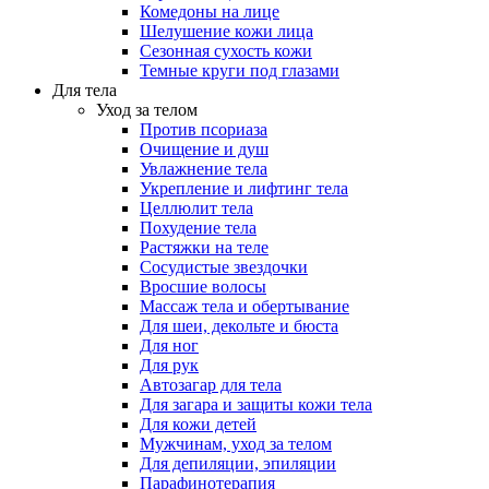
Комедоны на лице
Шелушение кожи лица
Сезонная сухость кожи
Темные круги под глазами
Для тела
Уход за телом
Против псориаза
Очищение и душ
Увлажнение тела
Укрепление и лифтинг тела
Целлюлит тела
Похудение тела
Растяжки на теле
Сосудистые звездочки
Вросшие волосы
Массаж тела и обертывание
Для шеи, декольте и бюста
Для ног
Для рук
Автозагар для тела
Для загара и защиты кожи тела
Для кожи детей
Мужчинам, уход за телом
Для депиляции, эпиляции
Парафинотерапия