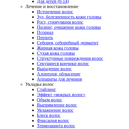
Для детей (0-14)
Лечение и восстановление
Истончение волос
Зуд, болезненность кожи головы
Рост, стимуляция волос
Пилинг, очищение кожи головы
Псориаз
Перхоть
Себорея, себорейный дерматит
Жирная кожа головы
Сухая кожа головы
Структурные повреждения волос
Секущиеся кончики волос
Выпадение волос
Алопеция, облысение
Аппараты для лечения
Укладка волос
Стайлинг
Эффект «мокрых волос»
Объем волос
Выпрямление волос
Увлажнение волос
Блеск волос
Фиксация волос
Термозащита волос