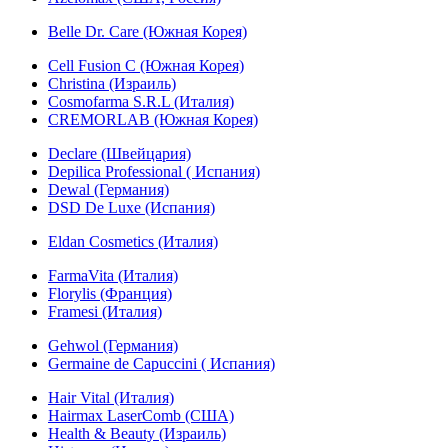
Belle Dr. Care (Южная Корея)
Cell Fusion C (Южная Корея)
Christina (Израиль)
Cosmofarma S.R.L (Италия)
CREMORLAB (Южная Корея)
Declare (Швейцария)
Depilica Professional ( Испания)
Dewal (Германия)
DSD De Luxe (Испания)
Eldan Cosmetics (Италия)
FarmaVita (Италия)
Florylis (Франция)
Framesi (Италия)
Gehwol (Германия)
Germaine de Capuccini ( Испания)
Hair Vital (Италия)
Hairmax LaserComb (США)
Health & Beauty (Израиль)