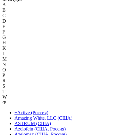
A
B
C
D
E
F
G
H
K
L
M
N
O
P
R
S
T
W
Ф
+Active (Россия)
Amazing White, LLC (США)
ASTRUM (США)
Azelofein (США, Россия)
Azelomax (США, Россия)