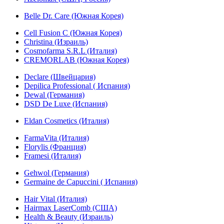
Belle Dr. Care (Южная Корея)
Cell Fusion C (Южная Корея)
Christina (Израиль)
Cosmofarma S.R.L (Италия)
CREMORLAB (Южная Корея)
Declare (Швейцария)
Depilica Professional ( Испания)
Dewal (Германия)
DSD De Luxe (Испания)
Eldan Cosmetics (Италия)
FarmaVita (Италия)
Florylis (Франция)
Framesi (Италия)
Gehwol (Германия)
Germaine de Capuccini ( Испания)
Hair Vital (Италия)
Hairmax LaserComb (США)
Health & Beauty (Израиль)