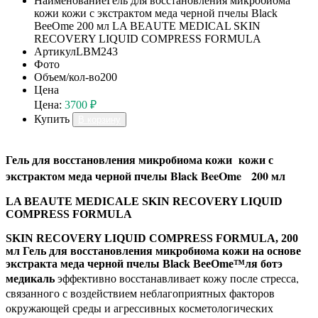
Наименование
Гель для восстановления микробиома
кожи кожи с экстрактом меда черной пчелы Black
BeeOme 200 мл LA BEAUTE MEDICAL SKIN
RECOVERY LIQUID COMPRESS FORMULA
Артикул
LBM243
Фото
Объем/кол-во
200
Цена
Цена:
3700 ₽
Купить
В корзину
Гель для восстановления микробиома кожи кожи с
экстрактом меда черной пчелы Black BeeOme 200 мл
LA BEAUTE MEDICALE SKIN RECOVERY LIQUID
COMPRESS FORMULA
S
KIN RECOVERY LIQUID COMPRESS FORMULA, 200
мл Гель для восстановления микробиома кожи на основе
экстракта меда черной пчелы Black BeeOme™ля ботэ
э
ффективно восстанавливает кожу после стресса,
медикаль
связанного с воздействием неблагоприятных факторов
окружающей среды и агрессивных косметологических