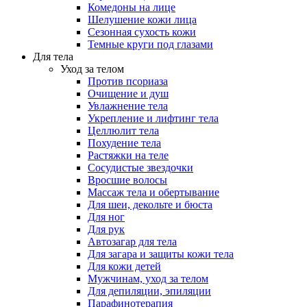
Комедоны на лице
Шелушение кожи лица
Сезонная сухость кожи
Темные круги под глазами
Для тела
Уход за телом
Против псориаза
Очищение и душ
Увлажнение тела
Укрепление и лифтинг тела
Целлюлит тела
Похудение тела
Растяжки на теле
Сосудистые звездочки
Вросшие волосы
Массаж тела и обертывание
Для шеи, декольте и бюста
Для ног
Для рук
Автозагар для тела
Для загара и защиты кожи тела
Для кожи детей
Мужчинам, уход за телом
Для депиляции, эпиляции
Парафинотерапия