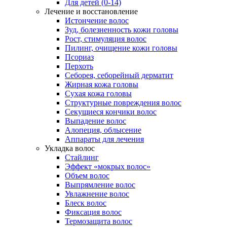
Для детей (0-14)
Лечение и восстановление
Истончение волос
Зуд, болезненность кожи головы
Рост, стимуляция волос
Пилинг, очищение кожи головы
Псориаз
Перхоть
Себорея, себорейный дерматит
Жирная кожа головы
Сухая кожа головы
Структурные повреждения волос
Секущиеся кончики волос
Выпадение волос
Алопеция, облысение
Аппараты для лечения
Укладка волос
Стайлинг
Эффект «мокрых волос»
Объем волос
Выпрямление волос
Увлажнение волос
Блеск волос
Фиксация волос
Термозащита волос