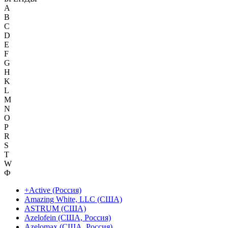
A
B
C
D
E
F
G
H
K
L
M
N
O
P
R
S
T
W
Ф
+Active (Россия)
Amazing White, LLC (США)
ASTRUM (США)
Azelofein (США, Россия)
Azelomax (США, Россия)