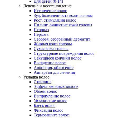
Для детей (0-14)
Лечение и восстановление
Истончение волос
Зуд, болезненность кожи головы
Рост, стимуляция волос
Пилинг, очищение кожи головы
Псориаз
Перхоть
Себорея, себорейный дерматит
Жирная кожа головы
Сухая кожа головы
Структурные повреждения волос
Секущиеся кончики волос
Выпадение волос
Алопеция, облысение
Аппараты для лечения
Укладка волос
Стайлинг
Эффект «мокрых волос»
Объем волос
Выпрямление волос
Увлажнение волос
Блеск волос
Фиксация волос
Термозащита волос