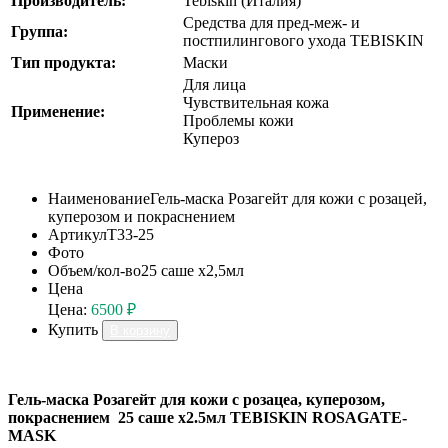
Производитель:
Tebiskin (Италия)
Средства для пред-меж- и
Группа:
постпилингового ухода TEBISKIN
Тип продукта:
Маски
Для лица
Чувствительная кожа
Применение:
Проблемы кожи
Купероз
Наименование
Гель-маска Розагейт для кожи с розацей,
куперозом и покраснением
Артикул
T33-25
Фото
Объем/кол-во
25 саше х2,5мл
Цена
Цена:
6500 ₽
Купить
В корзину
Гель-маска Розагейт для кожи с розацеа, куперозом,
покраснением 25 саше х2.5мл TEBISKIN ROSAGATE-
MASK