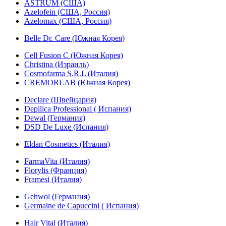
ASTRUM (США)
Azelofein (США, Россия)
Azelomax (США, Россия)
Belle Dr. Care (Южная Корея)
Cell Fusion C (Южная Корея)
Christina (Израиль)
Cosmofarma S.R.L (Италия)
CREMORLAB (Южная Корея)
Declare (Швейцария)
Depilica Professional ( Испания)
Dewal (Германия)
DSD De Luxe (Испания)
Eldan Cosmetics (Италия)
FarmaVita (Италия)
Florylis (Франция)
Framesi (Италия)
Gehwol (Германия)
Germaine de Capuccini ( Испания)
Hair Vital (Италия)