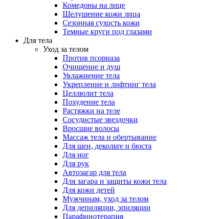
Комедоны на лице
Шелушение кожи лица
Сезонная сухость кожи
Темные круги под глазами
Для тела
Уход за телом
Против псориаза
Очищение и душ
Увлажнение тела
Укрепление и лифтинг тела
Целлюлит тела
Похудение тела
Растяжки на теле
Сосудистые звездочки
Вросшие волосы
Массаж тела и обертывание
Для шеи, декольте и бюста
Для ног
Для рук
Автозагар для тела
Для загара и защиты кожи тела
Для кожи детей
Мужчинам, уход за телом
Для депиляции, эпиляции
Парафинотерапия