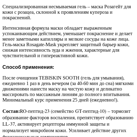
Специализированная несмываемая гель – маска Розагейт для
кожи с розацеа, склонной к проявлениям купероза и
покраснений.
Интенсивная формула маски обладает выраженным
успокаивающим действием, уменьшает покраснение и делает
менее заметными капилляры и мелкие сосуды на коже лица.
Гель-маска Rosagate-Mask укрепляет защитный барьер кожи,
снижая интенсивность зуда и жжения, характерные для
чувствительной и гипереактивной кожи.
Способ применения:
После очищения TEBISKIN SOOTH (гель для умывания),
ежедневно 1 раз в день вечером (за 40-60 мин до сна) мягкими
движениями нанести маску на чистую кожу и деликатно
массировать по массажным линиям до полного впитывания.
Минимальный курс применения 25 дней (ежедневно!).
RO-пептид-23 (семейство GT-пептид-10) – тормозит
Состав:
образование факторов воспаления, препятствует образованию
LL-37, активирует рецепторы иммунной защиты и
нормализует микробиом кожи. Усиливает действие других
функциональных компонентов.