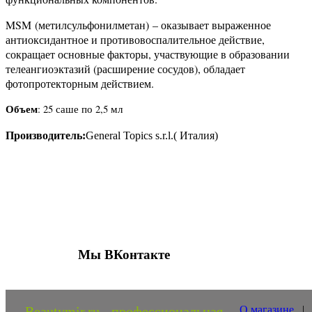
MSM (метилсульфонилметан) – оказывает выраженное
антиоксидантное и противовоспалительное действие,
сокращает основные факторы, участвующие в образовании
телеангиоэктазий (расширение сосудов), обладает
фотопротекторным действием.
Объем
: 25 саше по 2,5 мл
Производитель:
General Topics s.r.l.( Италия)
Присоединяйтесь к нашим группам 
социальных сетях
Мы ВКонтакте
Beautymir.ru - профессиональная
О магазине
|