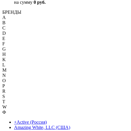
на сумму
0 руб.
БРЕНДЫ
A
B
C
D
E
F
G
H
K
L
M
N
O
P
R
S
T
W
Ф
+Active (Россия)
Amazing White, LLC (США)