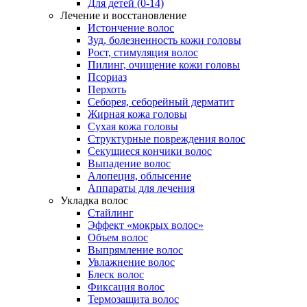
Для детей (0-14)
Лечение и восстановление
Истончение волос
Зуд, болезненность кожи головы
Рост, стимуляция волос
Пилинг, очищение кожи головы
Псориаз
Перхоть
Себорея, себорейный дерматит
Жирная кожа головы
Сухая кожа головы
Структурные повреждения волос
Секущиеся кончики волос
Выпадение волос
Алопеция, облысение
Аппараты для лечения
Укладка волос
Стайлинг
Эффект «мокрых волос»
Объем волос
Выпрямление волос
Увлажнение волос
Блеск волос
Фиксация волос
Термозащита волос