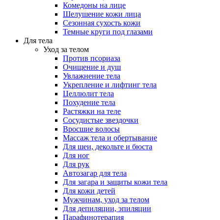
Комедоны на лице
Шелушение кожи лица
Сезонная сухость кожи
Темные круги под глазами
Для тела
Уход за телом
Против псориаза
Очищение и душ
Увлажнение тела
Укрепление и лифтинг тела
Целлюлит тела
Похудение тела
Растяжки на теле
Сосудистые звездочки
Вросшие волосы
Массаж тела и обертывание
Для шеи, декольте и бюста
Для ног
Для рук
Автозагар для тела
Для загара и защиты кожи тела
Для кожи детей
Мужчинам, уход за телом
Для депиляции, эпиляции
Парафинотерапия