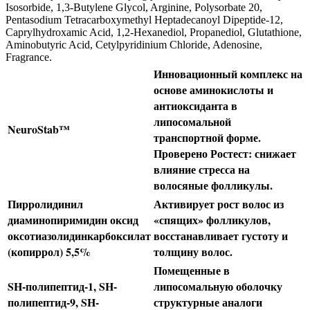
Isosorbide, 1,3-Butylene Glycol, Arginine, Polysorbate 20,
Pentasodium Tetracarboxymethyl Heptadecanoyl Dipeptide-12,
Caprylhydroxamic Acid, 1,2-Hexanediol, Propanediol, Glutathione,
Aminobutyric Acid, Cetylpyridinium Chloride, Adenosine,
Fragrance.
Инновационный комплекс на
основе аминокислоты и
антиоксиданта в
липосомальной
NeuroStab™
транспортной форме.
Проверено Ростест: снижает
влияние стресса на
волосяные фолликулы.
Пирролидинил
Активирует рост волос из
диаминопиримидин оксид
«спящих» фолликулов,
оксотиазолидинкарбоксилат
восстанавливает густоту и
(копиррол) 5,5%
толщину волос.
Помещенные в
SH-полипептид-1, SH-
липосомальную оболочку
полипептид-9, SH-
структурные аналоги