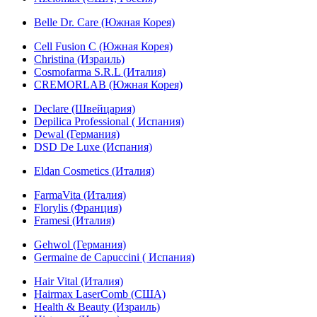
Belle Dr. Care (Южная Корея)
Cell Fusion C (Южная Корея)
Christina (Израиль)
Cosmofarma S.R.L (Италия)
CREMORLAB (Южная Корея)
Declare (Швейцария)
Depilica Professional ( Испания)
Dewal (Германия)
DSD De Luxe (Испания)
Eldan Cosmetics (Италия)
FarmaVita (Италия)
Florylis (Франция)
Framesi (Италия)
Gehwol (Германия)
Germaine de Capuccini ( Испания)
Hair Vital (Италия)
Hairmax LaserComb (США)
Health & Beauty (Израиль)