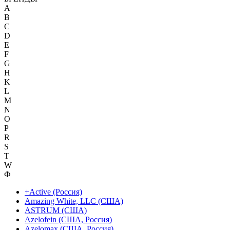
A
B
C
D
E
F
G
H
K
L
M
N
O
P
R
S
T
W
Ф
+Active (Россия)
Amazing White, LLC (США)
ASTRUM (США)
Azelofein (США, Россия)
Azelomax (США, Россия)