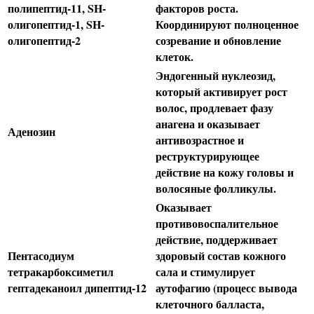
полипептид-11, SH-
факторов роста.
олигопептид-1, SH-
Координируют полноценное
олигопептид-2
созревание и обновление
клеток.
Эндогенный нуклеозид,
который активирует рост
волос, продлевает фазу
анагена и оказывает
Аденозин
антивозрастное и
реструктурирующее
действие на кожу головы и
волосяные фолликулы.
Оказывает
противовоспалительное
действие, поддерживает
Пентасодиум
здоровый состав кожного
тетракарбоксиметил
сала и стимулирует
гептадеканоил дипептид-12
аутофагию (процесс вывода
клеточного балласта,