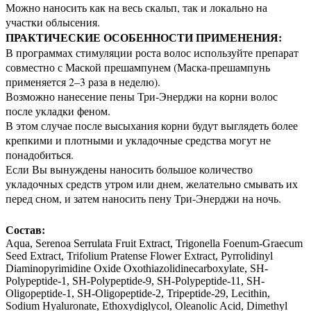
Можно наносить как на весь скальп, так и локально на
участки облысения.
ПРАКТИЧЕСКИЕ ОСОБЕННОСТИ ПРИМЕНЕНИЯ:
В программах стимуляции роста волос используйте препарат
совместно с Маской прешампунем (Маска-прешампунь
применяется 2–3 раза в неделю).
Возможно нанесение пены Три-Энерджи на корни волос
после укладки феном.
В этом случае после высыхания корни будут выглядеть более
крепкими и плотными и укладочные средства могут не
понадобиться.
Если Вы вынуждены наносить большое количество
укладочных средств утром или днем, желательно смывать их
перед сном, и затем наносить пену Три-Энерджи на ночь.
Состав:
Aqua, Serenoa Serrulata Fruit Extract, Trigonella Foenum-Graecum
Seed Extract, Trifolium Pratense Flower Extract, Pyrrolidinyl
Diaminopyrimidine Oxide Oxothiazolidinecarboxylate, SH-
Polypeptide-1, SH-Polypeptide-9, SH-Polypeptide-11, SH-
Oligopeptide-1, SH-Oligopeptide-2, Tripeptide-29, Lecithin,
Sodium Hyaluronate, Ethoxydiglycol, Oleanolic Acid, Dimethyl