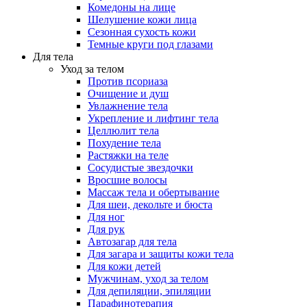
Комедоны на лице
Шелушение кожи лица
Сезонная сухость кожи
Темные круги под глазами
Для тела
Уход за телом
Против псориаза
Очищение и душ
Увлажнение тела
Укрепление и лифтинг тела
Целлюлит тела
Похудение тела
Растяжки на теле
Сосудистые звездочки
Вросшие волосы
Массаж тела и обертывание
Для шеи, декольте и бюста
Для ног
Для рук
Автозагар для тела
Для загара и защиты кожи тела
Для кожи детей
Мужчинам, уход за телом
Для депиляции, эпиляции
Парафинотерапия