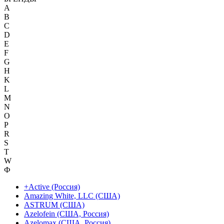
A
B
C
D
E
F
G
H
K
L
M
N
O
P
R
S
T
W
Ф
+Active (Россия)
Amazing White, LLC (США)
ASTRUM (США)
Azelofein (США, Россия)
Azelomax (США, Россия)