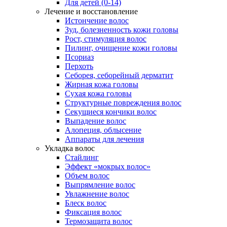
Для детей (0-14)
Лечение и восстановление
Истончение волос
Зуд, болезненность кожи головы
Рост, стимуляция волос
Пилинг, очищение кожи головы
Псориаз
Перхоть
Себорея, себорейный дерматит
Жирная кожа головы
Сухая кожа головы
Структурные повреждения волос
Секущиеся кончики волос
Выпадение волос
Алопеция, облысение
Аппараты для лечения
Укладка волос
Стайлинг
Эффект «мокрых волос»
Объем волос
Выпрямление волос
Увлажнение волос
Блеск волос
Фиксация волос
Термозащита волос