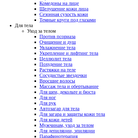
Комедоны на лице
Шелушение кожи лица
Сезонная сухость кожи
Темные круги под глазами
Для тела
Уход за телом
Против псориаза
Очищение и душ
Увлажнение тела
Укрепление и лифтинг тела
Целлюлит тела
Похудение тела
Растяжки на теле
Сосудистые звездочки
Вросшие волосы
Массаж тела и обертывание
Для шеи, декольте и бюста
Для ног
Для рук
Автозагар для тела
Для загара и защиты кожи тела
Для кожи детей
Мужчинам, уход за телом
Для депиляции, эпиляции
Парафинотерапия