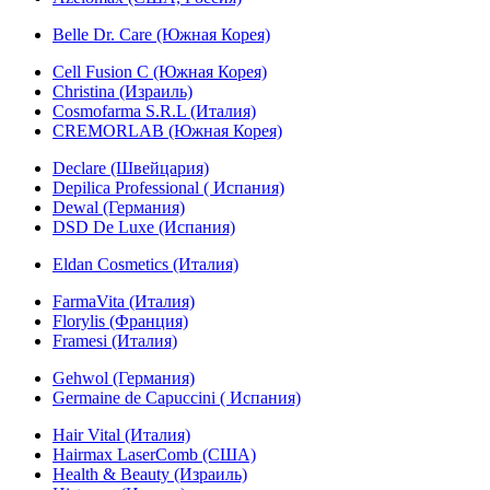
Belle Dr. Care (Южная Корея)
Cell Fusion C (Южная Корея)
Christina (Израиль)
Cosmofarma S.R.L (Италия)
CREMORLAB (Южная Корея)
Declare (Швейцария)
Depilica Professional ( Испания)
Dewal (Германия)
DSD De Luxe (Испания)
Eldan Cosmetics (Италия)
FarmaVita (Италия)
Florylis (Франция)
Framesi (Италия)
Gehwol (Германия)
Germaine de Capuccini ( Испания)
Hair Vital (Италия)
Hairmax LaserComb (США)
Health & Beauty (Израиль)