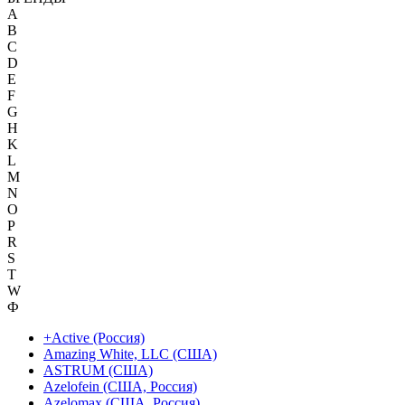
A
B
C
D
E
F
G
H
K
L
M
N
O
P
R
S
T
W
Ф
+Active (Россия)
Amazing White, LLC (США)
ASTRUM (США)
Azelofein (США, Россия)
Azelomax (США, Россия)