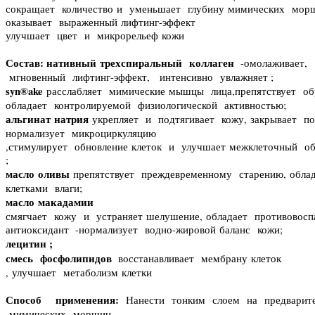
сокращает количество и уменьшает глубину мимических мо
оказывает выраженный лифтинг-эффект
улучшает цвет и микрорельеф кожи
Состав:
нативный трехспиральный коллаген
-
омолаживает,
мгновенный лифтинг-эффект,
интенсивно увлажняет ;
syn®ake
расслабляет мимические мышцы лица,
препятствует о
обладает контролируемой физиологической активностью;
альгинат натрия
укрепляет и подтягивает кожу,
закрывает по
нормализует микроциркуляцию
,
стимулирует обновление клеток и улучшает межклеточный о
;
масло оливы
препятствует преждевременному старению,
обла
клетками влаги;
масло макадамии
смягчает кожу и устраняет шелушение,
обладает противовос
антиоксидант -
нормализует водно-жировой баланс кожи;
лецитин ;
смесь фосфолипидов
восстанавливает мембрану клеток
,
улучшает метаболизм клетки
Способ применения:
Нанести тонким слоем на предварите
мимических морщин