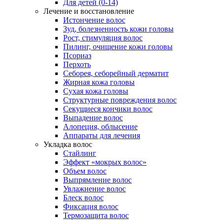
Для детей (0-14)
Лечение и восстановление
Истончение волос
Зуд, болезненность кожи головы
Рост, стимуляция волос
Пилинг, очищение кожи головы
Псориаз
Перхоть
Себорея, себорейный дерматит
Жирная кожа головы
Сухая кожа головы
Структурные повреждения волос
Секущиеся кончики волос
Выпадение волос
Алопеция, облысение
Аппараты для лечения
Укладка волос
Стайлинг
Эффект «мокрых волос»
Объем волос
Выпрямление волос
Увлажнение волос
Блеск волос
Фиксация волос
Термозащита волос