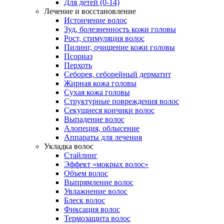
Для детей (0-14)
Лечение и восстановление
Истончение волос
Зуд, болезненность кожи головы
Рост, стимуляция волос
Пилинг, очищение кожи головы
Псориаз
Перхоть
Себорея, себорейный дерматит
Жирная кожа головы
Сухая кожа головы
Структурные повреждения волос
Секущиеся кончики волос
Выпадение волос
Алопеция, облысение
Аппараты для лечения
Укладка волос
Стайлинг
Эффект «мокрых волос»
Объем волос
Выпрямление волос
Увлажнение волос
Блеск волос
Фиксация волос
Термозащита волос