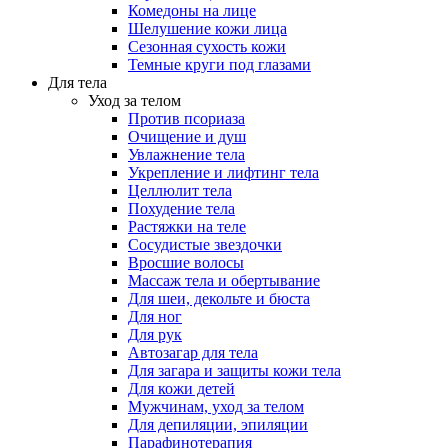
Комедоны на лице
Шелушение кожи лица
Сезонная сухость кожи
Темные круги под глазами
Для тела
Уход за телом
Против псориаза
Очищение и душ
Увлажнение тела
Укрепление и лифтинг тела
Целлюлит тела
Похудение тела
Растяжки на теле
Сосудистые звездочки
Вросшие волосы
Массаж тела и обертывание
Для шеи, декольте и бюста
Для ног
Для рук
Автозагар для тела
Для загара и защиты кожи тела
Для кожи детей
Мужчинам, уход за телом
Для депиляции, эпиляции
Парафинотерапия