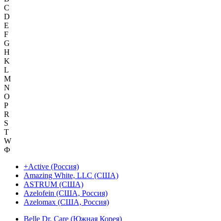
C
D
E
F
G
H
K
L
M
N
O
P
R
S
T
W
Ф
+Active (Россия)
Amazing White, LLC (США)
ASTRUM (США)
Azelofein (США, Россия)
Azelomax (США, Россия)
Belle Dr. Care (Южная Корея)