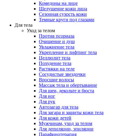
Комедоны на лице
Шелушение кожи лица
Сезонная сухость кожи
Темные круги под глазами
Для тела
Уход за телом
Против псориаза
Очищение и душ
Увлажнение тела
Укрепление и лифтинг тела
Целлюлит тела
Похудение тела
Растяжки на теле
Сосудистые звездочки
Вросшие волосы
Массаж тела и обертывание
Для шеи, декольте и бюста
Для ног
Для рук
Автозагар для тела
Для загара и защиты кожи тела
Для кожи детей
Мужчинам, уход за телом
Для депиляции, эпиляции
Парафинотерапия