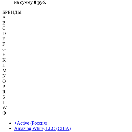
на сумму
0 руб.
БРЕНДЫ
A
B
C
D
E
F
G
H
K
L
M
N
O
P
R
S
T
W
Ф
+Active (Россия)
Amazing White, LLC (США)