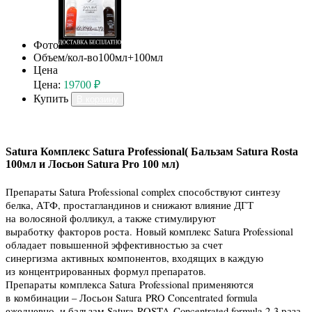
Фото
Объем/кол-во
100мл+100мл
Цена
Цена:
19700 ₽
Купить
В корзину
Satura Комплекс Satura Professional( Бальзам Satura Rosta
100мл и Лосьон Satura Pro 100 мл)
Препараты Satura Professional complex способствуют синтезу
белка, АТФ, простагландинов и снижают влияние ДГТ
на волосяной фолликул, а также стимулируют
выработку факторов роста. Новый комплекс Satura Professional
обладает повышенной эффективностью за счет
синергизма активных компонентов, входящих в каждую
из концентрированных формул препаратов.
Препараты комплекса Satura Professional применяются
в комбинации – Лосьон Satura PRO Concentrated formula
ежедневно, и бальзам Satura ROSTA Concentrated formula 2-3 раза