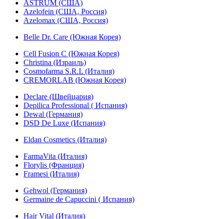
ASTRUM (США)
Azelofein (США, Россия)
Azelomax (США, Россия)
Belle Dr. Care (Южная Корея)
Cell Fusion C (Южная Корея)
Christina (Израиль)
Cosmofarma S.R.L (Италия)
CREMORLAB (Южная Корея)
Declare (Швейцария)
Depilica Professional ( Испания)
Dewal (Германия)
DSD De Luxe (Испания)
Eldan Cosmetics (Италия)
FarmaVita (Италия)
Florylis (Франция)
Framesi (Италия)
Gehwol (Германия)
Germaine de Capuccini ( Испания)
Hair Vital (Италия)