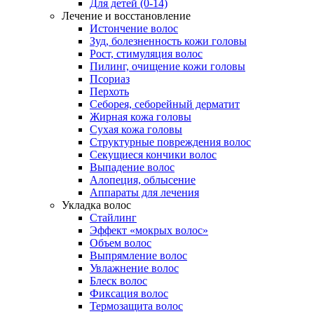
Для детей (0-14)
Лечение и восстановление
Истончение волос
Зуд, болезненность кожи головы
Рост, стимуляция волос
Пилинг, очищение кожи головы
Псориаз
Перхоть
Себорея, себорейный дерматит
Жирная кожа головы
Сухая кожа головы
Структурные повреждения волос
Секущиеся кончики волос
Выпадение волос
Алопеция, облысение
Аппараты для лечения
Укладка волос
Стайлинг
Эффект «мокрых волос»
Объем волос
Выпрямление волос
Увлажнение волос
Блеск волос
Фиксация волос
Термозащита волос