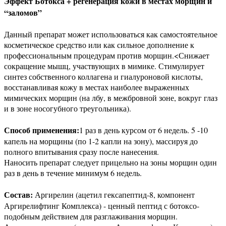
Эффект Ботокса + регенерация кожи в местах морщин и
“заломов”
Данный препарат может использоваться как самостоятельное
косметическое средство или как сильное дополнение к
профессиональным процедурам против морщин.<Снижает
сокращение мышц, участвующих в мимике. Стимулирует
синтез собственного коллагена и гиалуроновой кислоты,
восстанавливая кожу в местах наиболее выраженных
мимических морщин (на лбу, в межбровной зоне, вокруг глаз
и в зоне носогубного треугольника).
Способ применения:
1 раз в день курсом от 6 недель. 5 -10
капель на морщины (по 1-2 капли на зону), массируя до
полного впитывания сразу после нанесения.
Наносить препарат следует прицельно на зоны морщин один
раз в день в течение минимум 6 недель.
Состав:
Аргирелин (ацетил гексапептид-8, компонент
Аргирелифтинг Комплекса) - ценный пептид с ботоксо-
подобным действием для разглаживания морщин.