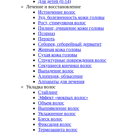
Для детей (0-14)
Лечение и восстановление
Истончение волос
Зуд, болезненность кожи головы
Рост, стимуляция волос
Пилинг, очищение кожи головы
Псориаз
Перхоть
Себорея, себорейный дерматит
Жирная кожа головы
Сухая кожа головы
Структурные повреждения волос
Секущиеся кончики волос
Выпадение волос
Алопеция, облысение
Аппараты для лечения
Укладка волос
Стайлинг
Эффект «мокрых волос»
Объем волос
Выпрямление волос
Увлажнение волос
Блеск волос
Фиксация волос
Термозащита волос