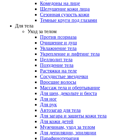
Комедоны на лице
Шелушение кожи лица
Сезонная сухость кожи
Темные круги под глазами
Для тела
Уход за телом
Против псориаза
Очищение и душ
Увлажнение тела
Укрепление и лифтинг тела
Целлюлит тела
Похудение тела
Растяжки на теле
Сосудистые звездочки
Вросшие волосы
Массаж тела и обертывание
Для шеи, декольте и бюста
Для ног
Для рук
Автозагар для тела
Для загара и защиты кожи тела
Для кожи детей
Мужчинам, уход за телом
Для депиляции, эпиляции
Парафинотерапия