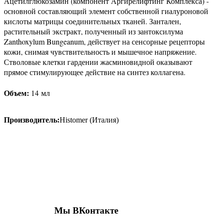
Ацетилглюкозамин (компонент Аргирелифтинг Комплекса) -
основной составляющий элемент собственной гиалуроновой
кислоты матрицы соединительных тканей. Зантален,
растительный экстракт, полученный из зантоксилума
Zanthoxylum Bungeanum, действует на сенсорные рецепторы
кожи, снимая чувствительность и мышечное напряжение.
Стволовые клетки гардении жасминовидной оказывают
прямое стимулирующее действие на синтез коллагена.
Объем:
14 мл
Производитель:
Histomer (Италия)
Присоединяйтесь к нашим группам 
социальных сетях
Мы ВКонтакте