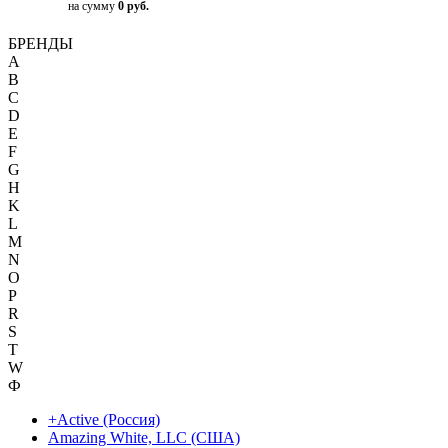
на сумму
0 руб.
БРЕНДЫ
A
B
C
D
E
F
G
H
K
L
M
N
O
P
R
S
T
W
Ф
+Active (Россия)
Amazing White, LLC (США)