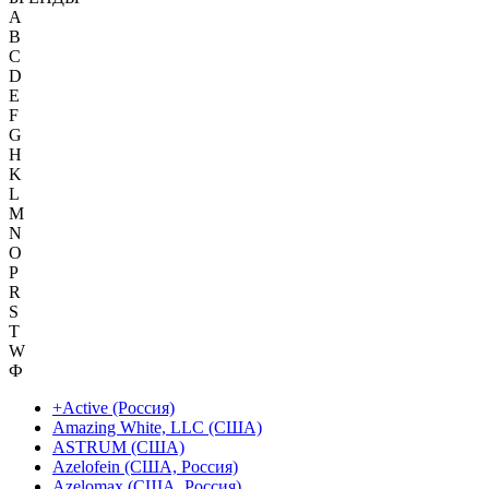
A
B
C
D
E
F
G
H
K
L
M
N
O
P
R
S
T
W
Ф
+Active (Россия)
Amazing White, LLC (США)
ASTRUM (США)
Azelofein (США, Россия)
Azelomax (США, Россия)