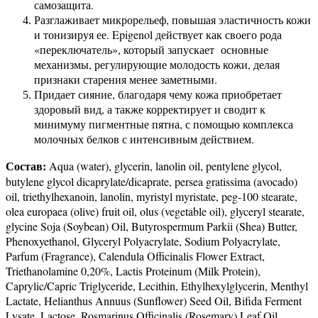
самозащита.
Разглаживает микрорельеф, повышая эластичность кожи
и тонизируя ее. Epigenol действует как своего рода
«переключатель», который запускает основные
механизмы, регулирующие молодость кожи, делая
признаки старения менее заметными.
Придает сияние, благодаря чему кожа приобретает
здоровый вид, а также корректирует и сводит к
минимуму пигментные пятна, с помощью комплекса
молочных белков с интенсивным действием.
Состав:
Aqua (water), glycerin, lanolin oil, pentylene glycol,
butylene glycol dicaprylate/dicaprate, persea gratissima (avocado)
oil, triethylhexanoin, lanolin, myristyl myristate, peg-100 stearate,
olea europaea (olive) fruit oil, olus (vegetable oil), glyceryl stearate,
glycine Soja (Soybean) Oil, Butyrospermum Parkii (Shea) Butter,
Phenoxyethanol, Glyceryl Polyacrylate, Sodium Polyacrylate,
Parfum (Fragrance), Calendula Officinalis Flower Extract,
Triethanolamine 0,20%, Lactis Proteinum (Milk Protein),
Caprylic/Capric Triglyceride, Lecithin, Ethylhexylglycerin, Menthyl
Lactate, Helianthus Annuus (Sunflower) Seed Oil, Bifida Ferment
Lysate, Lactose, Rosmarinus Officinalis (Rosemary) Leaf Oil,