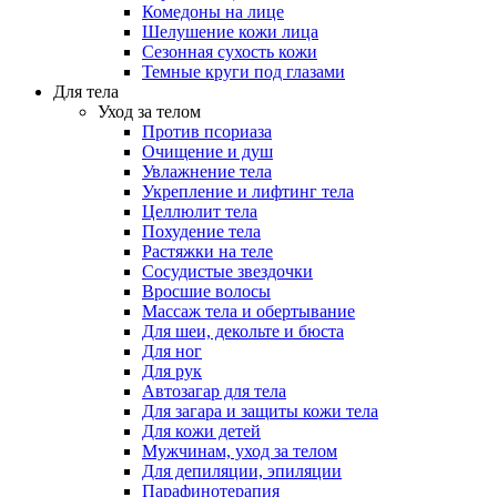
Комедоны на лице
Шелушение кожи лица
Сезонная сухость кожи
Темные круги под глазами
Для тела
Уход за телом
Против псориаза
Очищение и душ
Увлажнение тела
Укрепление и лифтинг тела
Целлюлит тела
Похудение тела
Растяжки на теле
Сосудистые звездочки
Вросшие волосы
Массаж тела и обертывание
Для шеи, декольте и бюста
Для ног
Для рук
Автозагар для тела
Для загара и защиты кожи тела
Для кожи детей
Мужчинам, уход за телом
Для депиляции, эпиляции
Парафинотерапия