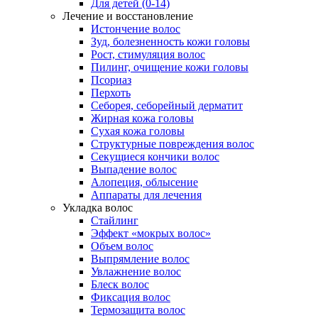
Для детей (0-14)
Лечение и восстановление
Истончение волос
Зуд, болезненность кожи головы
Рост, стимуляция волос
Пилинг, очищение кожи головы
Псориаз
Перхоть
Себорея, себорейный дерматит
Жирная кожа головы
Сухая кожа головы
Структурные повреждения волос
Секущиеся кончики волос
Выпадение волос
Алопеция, облысение
Аппараты для лечения
Укладка волос
Стайлинг
Эффект «мокрых волос»
Объем волос
Выпрямление волос
Увлажнение волос
Блеск волос
Фиксация волос
Термозащита волос