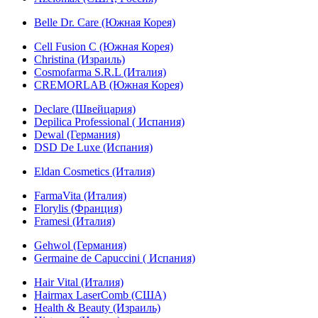
Belle Dr. Care (Южная Корея)
Cell Fusion C (Южная Корея)
Christina (Израиль)
Cosmofarma S.R.L (Италия)
CREMORLAB (Южная Корея)
Declare (Швейцария)
Depilica Professional ( Испания)
Dewal (Германия)
DSD De Luxe (Испания)
Eldan Cosmetics (Италия)
FarmaVita (Италия)
Florylis (Франция)
Framesi (Италия)
Gehwol (Германия)
Germaine de Capuccini ( Испания)
Hair Vital (Италия)
Hairmax LaserComb (США)
Health & Beauty (Израиль)