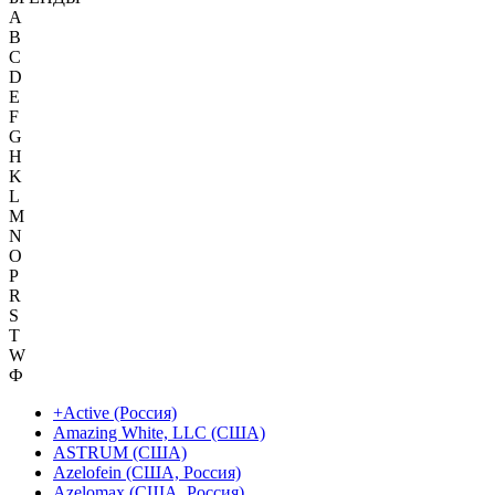
A
B
C
D
E
F
G
H
K
L
M
N
O
P
R
S
T
W
Ф
+Active (Россия)
Amazing White, LLC (США)
ASTRUM (США)
Azelofein (США, Россия)
Azelomax (США, Россия)