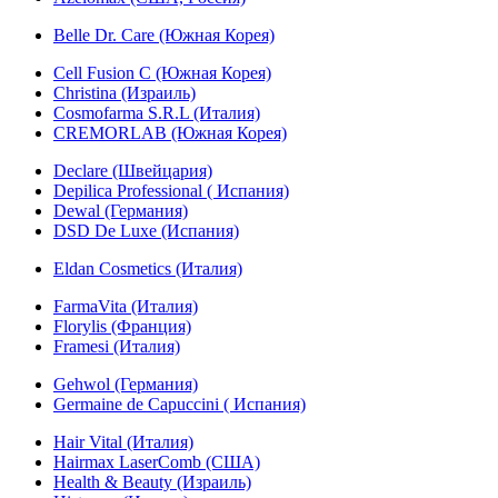
Belle Dr. Care (Южная Корея)
Cell Fusion C (Южная Корея)
Christina (Израиль)
Cosmofarma S.R.L (Италия)
CREMORLAB (Южная Корея)
Declare (Швейцария)
Depilica Professional ( Испания)
Dewal (Германия)
DSD De Luxe (Испания)
Eldan Cosmetics (Италия)
FarmaVita (Италия)
Florylis (Франция)
Framesi (Италия)
Gehwol (Германия)
Germaine de Capuccini ( Испания)
Hair Vital (Италия)
Hairmax LaserComb (США)
Health & Beauty (Израиль)