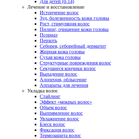
Для детей (0-14)
Лечение и восстановление
Истончение волос
Зуд, болезненность кожи головы
Рост, стимуляция волос
Пилинг, очищение кожи головы
Псориаз
Перхоть
Себорея, себорейный дерматит
Жирная кожа головы
Сухая кожа головы
Структурные повреждения волос
Секущиеся кончики волос
Выпадение волос
Алопеция, облысение
Аппараты для лечения
Укладка волос
Стайлинг
Эффект «мокрых волос»
Объем волос
Выпрямление волос
Увлажнение волос
Блеск волос
Фиксация волос
Термозащита волос