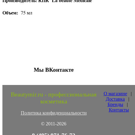
Производитель: КПК La beaute Medicale
Объем:
75 мл
Присоединяйтесь к нашим группам 
социальных сетях
Мы ВКонтакте
Beautymir.ru - профессиональная
О магазине
|
Доставка
|
косметика
Бренды
|
Контакты
Политика конфиденциальности
© 2011-2026