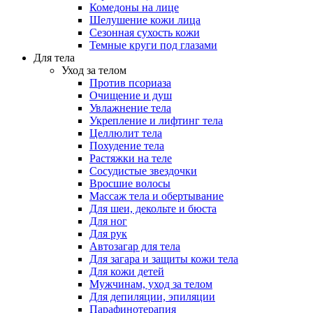
Комедоны на лице
Шелушение кожи лица
Сезонная сухость кожи
Темные круги под глазами
Для тела
Уход за телом
Против псориаза
Очищение и душ
Увлажнение тела
Укрепление и лифтинг тела
Целлюлит тела
Похудение тела
Растяжки на теле
Сосудистые звездочки
Вросшие волосы
Массаж тела и обертывание
Для шеи, декольте и бюста
Для ног
Для рук
Автозагар для тела
Для загара и защиты кожи тела
Для кожи детей
Мужчинам, уход за телом
Для депиляции, эпиляции
Парафинотерапия