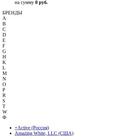
на сумму
0 руб.
БРЕНДЫ
A
B
C
D
E
F
G
H
K
L
M
N
O
P
R
S
T
W
Ф
+Active (Россия)
Amazing White, LLC (США)