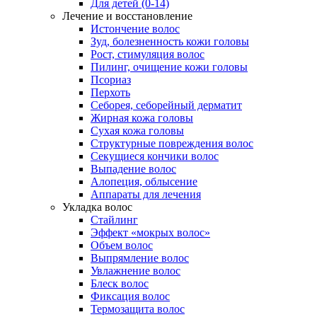
Для детей (0-14)
Лечение и восстановление
Истончение волос
Зуд, болезненность кожи головы
Рост, стимуляция волос
Пилинг, очищение кожи головы
Псориаз
Перхоть
Себорея, себорейный дерматит
Жирная кожа головы
Сухая кожа головы
Структурные повреждения волос
Секущиеся кончики волос
Выпадение волос
Алопеция, облысение
Аппараты для лечения
Укладка волос
Стайлинг
Эффект «мокрых волос»
Объем волос
Выпрямление волос
Увлажнение волос
Блеск волос
Фиксация волос
Термозащита волос