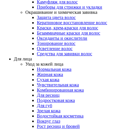
Камуфляж для волос
Приборы для стрижки и укладки
Окрашивание и химическая завивка
Защита цвета волос
Кератиновое восстановление волос
Краски, крем-краски для волос
Безаммиачные краски для волос
Оксиданты и окислители
Тонирование волос
Осветление волос
Средства для завивки волос
Для лица
Уход за кожей лица
Нормальная кожа
Жирная кожа
Сухая кожа
Чувствительная кожа
Комбинированная кожа
Для ресниц
Подростковая кожа
Для губ
Зрелая кожа
Водостойкая косметика
Вокруг глаз
Рост ресниц и бровей