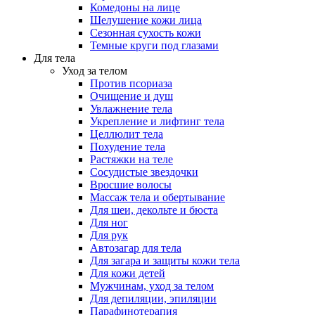
Комедоны на лице
Шелушение кожи лица
Сезонная сухость кожи
Темные круги под глазами
Для тела
Уход за телом
Против псориаза
Очищение и душ
Увлажнение тела
Укрепление и лифтинг тела
Целлюлит тела
Похудение тела
Растяжки на теле
Сосудистые звездочки
Вросшие волосы
Массаж тела и обертывание
Для шеи, декольте и бюста
Для ног
Для рук
Автозагар для тела
Для загара и защиты кожи тела
Для кожи детей
Мужчинам, уход за телом
Для депиляции, эпиляции
Парафинотерапия