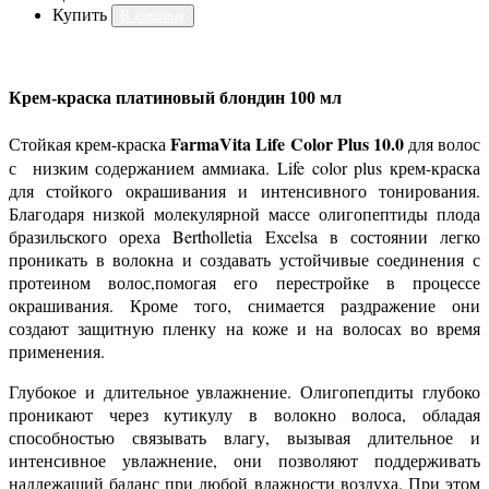
Купить
В корзину
Крем-краска платиновый блондин 100 мл
FarmaVita Life Color Plus 10.0
Стойкая крем-краска
для волос
с низким содержанием аммиака. Life color plus крем-краска
для стойкого окрашивания и интенсивного тонирования.
Благодаря низкой молекулярной массе олигопептиды плода
бразильского ореха Bertholletia Excelsa в состоянии легко
проникать в волокна и создавать устойчивые соединения с
протеином волос,помогая его перестройке в процессе
окрашивания. Кроме того, снимается раздражение они
создают защитную пленку на коже и на волосах во время
применения.
Глубокое и длительное увлажнение. Олигопепдиты глубоко
проникают через кутикулу в волокно волоса, обладая
способностью связывать влагу, вызывая длительное и
интенсивное увлажнение, они позволяют поддерживать
надлежащий баланс при любой влажности воздуха. При этом