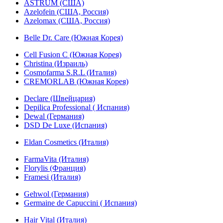
ASTRUM (США)
Azelofein (США, Россия)
Azelomax (США, Россия)
Belle Dr. Care (Южная Корея)
Cell Fusion C (Южная Корея)
Christina (Израиль)
Cosmofarma S.R.L (Италия)
CREMORLAB (Южная Корея)
Declare (Швейцария)
Depilica Professional ( Испания)
Dewal (Германия)
DSD De Luxe (Испания)
Eldan Cosmetics (Италия)
FarmaVita (Италия)
Florylis (Франция)
Framesi (Италия)
Gehwol (Германия)
Germaine de Capuccini ( Испания)
Hair Vital (Италия)