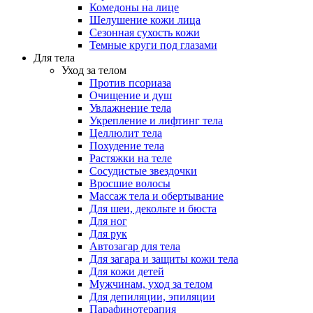
Комедоны на лице
Шелушение кожи лица
Сезонная сухость кожи
Темные круги под глазами
Для тела
Уход за телом
Против псориаза
Очищение и душ
Увлажнение тела
Укрепление и лифтинг тела
Целлюлит тела
Похудение тела
Растяжки на теле
Сосудистые звездочки
Вросшие волосы
Массаж тела и обертывание
Для шеи, декольте и бюста
Для ног
Для рук
Автозагар для тела
Для загара и защиты кожи тела
Для кожи детей
Мужчинам, уход за телом
Для депиляции, эпиляции
Парафинотерапия