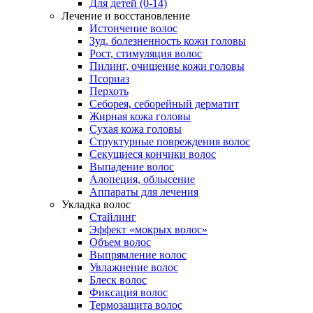
Для детей (0-14)
Лечение и восстановление
Истончение волос
Зуд, болезненность кожи головы
Рост, стимуляция волос
Пилинг, очищение кожи головы
Псориаз
Перхоть
Себорея, себорейный дерматит
Жирная кожа головы
Сухая кожа головы
Структурные повреждения волос
Секущиеся кончики волос
Выпадение волос
Алопеция, облысение
Аппараты для лечения
Укладка волос
Стайлинг
Эффект «мокрых волос»
Объем волос
Выпрямление волос
Увлажнение волос
Блеск волос
Фиксация волос
Термозащита волос