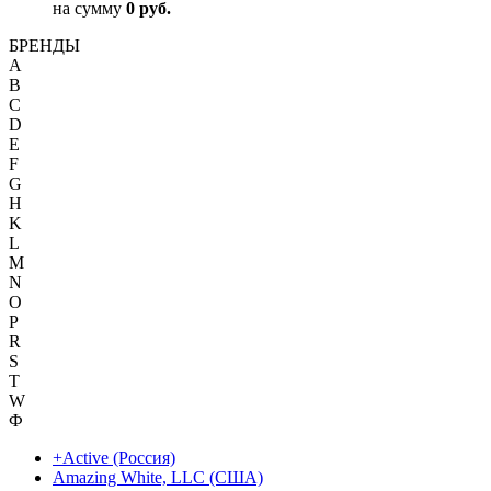
на сумму
0 руб.
БРЕНДЫ
A
B
C
D
E
F
G
H
K
L
M
N
O
P
R
S
T
W
Ф
+Active (Россия)
Amazing White, LLC (США)