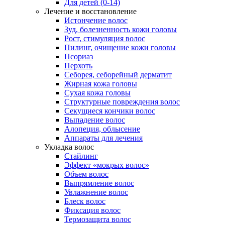
Для детей (0-14)
Лечение и восстановление
Истончение волос
Зуд, болезненность кожи головы
Рост, стимуляция волос
Пилинг, очищение кожи головы
Псориаз
Перхоть
Себорея, себорейный дерматит
Жирная кожа головы
Сухая кожа головы
Структурные повреждения волос
Секущиеся кончики волос
Выпадение волос
Алопеция, облысение
Аппараты для лечения
Укладка волос
Стайлинг
Эффект «мокрых волос»
Объем волос
Выпрямление волос
Увлажнение волос
Блеск волос
Фиксация волос
Термозащита волос