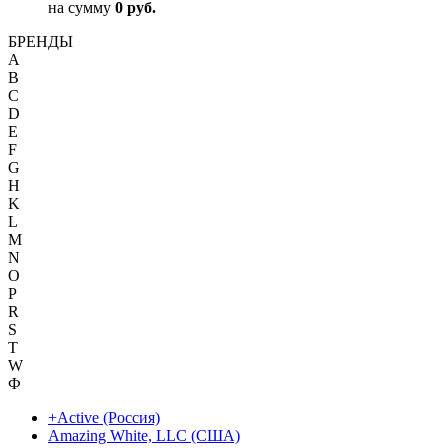
на сумму
0 руб.
БРЕНДЫ
A
B
C
D
E
F
G
H
K
L
M
N
O
P
R
S
T
W
Ф
+Active (Россия)
Amazing White, LLC (США)