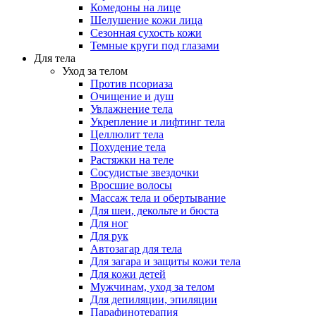
Комедоны на лице
Шелушение кожи лица
Сезонная сухость кожи
Темные круги под глазами
Для тела
Уход за телом
Против псориаза
Очищение и душ
Увлажнение тела
Укрепление и лифтинг тела
Целлюлит тела
Похудение тела
Растяжки на теле
Сосудистые звездочки
Вросшие волосы
Массаж тела и обертывание
Для шеи, декольте и бюста
Для ног
Для рук
Автозагар для тела
Для загара и защиты кожи тела
Для кожи детей
Мужчинам, уход за телом
Для депиляции, эпиляции
Парафинотерапия