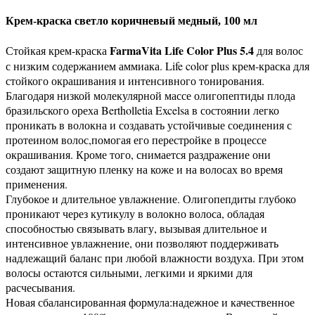
Крем-краска светло коричневый медный, 100 мл
FarmaVita Life Color Plus 5.4
Стойкая крем-краска
для волос
с низким содержанием аммиака. Life color plus крем-краска для
стойкого окрашивания и интенсивного тонирования.
Благодаря низкой молекулярной массе олигопептиды плода
бразильского ореха Bertholletia Excelsa в состоянии легко
проникать в волокна и создавать устойчивые соединения с
протеином волос,помогая его перестройке в процессе
окрашивания. Кроме того, снимается раздражение они
создают защитную пленку на коже и на волосах во время
применения.
Глубокое и длительное увлажнение. Олигопепдиты глубоко
проникают через кутикулу в волокно волоса, обладая
способностью связывать влагу, вызывая длительное и
интенсивное увлажнение, они позволяют поддерживать
надлежащий баланс при любой влажности воздуха. При этом
волосы остаются сильными, легкими и яркими для
расчесывания.
Новая сбалансированная формула:надежное и качественное