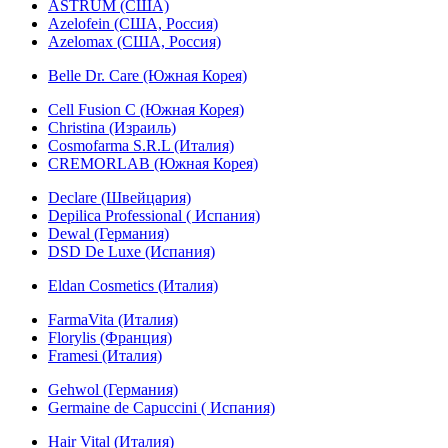
ASTRUM (США)
Azelofein (США, Россия)
Azelomax (США, Россия)
Belle Dr. Care (Южная Корея)
Cell Fusion C (Южная Корея)
Christina (Израиль)
Cosmofarma S.R.L (Италия)
CREMORLAB (Южная Корея)
Declare (Швейцария)
Depilica Professional ( Испания)
Dewal (Германия)
DSD De Luxe (Испания)
Eldan Cosmetics (Италия)
FarmaVita (Италия)
Florylis (Франция)
Framesi (Италия)
Gehwol (Германия)
Germaine de Capuccini ( Испания)
Hair Vital (Италия)