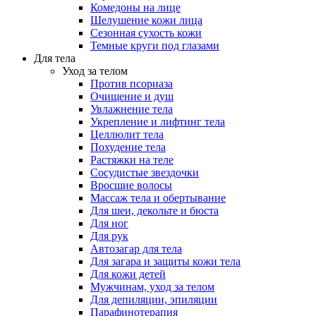
Комедоны на лице
Шелушение кожи лица
Сезонная сухость кожи
Темные круги под глазами
Для тела
Уход за телом
Против псориаза
Очищение и душ
Увлажнение тела
Укрепление и лифтинг тела
Целлюлит тела
Похудение тела
Растяжки на теле
Сосудистые звездочки
Вросшие волосы
Массаж тела и обертывание
Для шеи, декольте и бюста
Для ног
Для рук
Автозагар для тела
Для загара и защиты кожи тела
Для кожи детей
Мужчинам, уход за телом
Для депиляции, эпиляции
Парафинотерапия