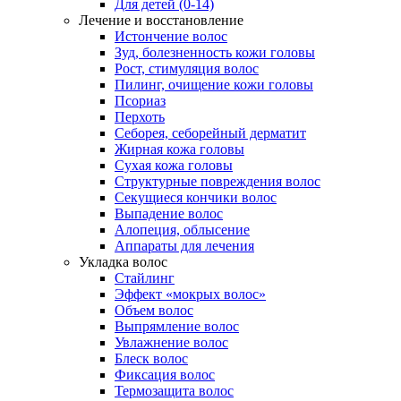
Для детей (0-14)
Лечение и восстановление
Истончение волос
Зуд, болезненность кожи головы
Рост, стимуляция волос
Пилинг, очищение кожи головы
Псориаз
Перхоть
Себорея, себорейный дерматит
Жирная кожа головы
Сухая кожа головы
Структурные повреждения волос
Секущиеся кончики волос
Выпадение волос
Алопеция, облысение
Аппараты для лечения
Укладка волос
Стайлинг
Эффект «мокрых волос»
Объем волос
Выпрямление волос
Увлажнение волос
Блеск волос
Фиксация волос
Термозащита волос