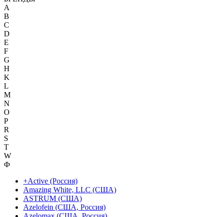
A
B
C
D
E
F
G
H
K
L
M
N
O
P
R
S
T
W
Ф
+Active (Россия)
Amazing White, LLC (США)
ASTRUM (США)
Azelofein (США, Россия)
Azelomax (США, Россия)