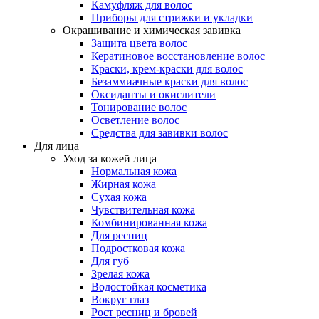
Камуфляж для волос
Приборы для стрижки и укладки
Окрашивание и химическая завивка
Защита цвета волос
Кератиновое восстановление волос
Краски, крем-краски для волос
Безаммиачные краски для волос
Оксиданты и окислители
Тонирование волос
Осветление волос
Средства для завивки волос
Для лица
Уход за кожей лица
Нормальная кожа
Жирная кожа
Сухая кожа
Чувствительная кожа
Комбинированная кожа
Для ресниц
Подростковая кожа
Для губ
Зрелая кожа
Водостойкая косметика
Вокруг глаз
Рост ресниц и бровей