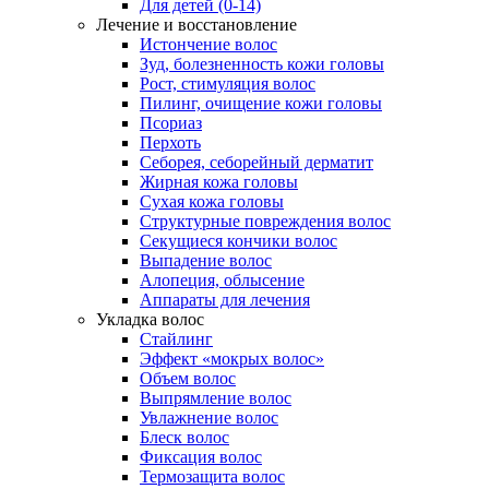
Для детей (0-14)
Лечение и восстановление
Истончение волос
Зуд, болезненность кожи головы
Рост, стимуляция волос
Пилинг, очищение кожи головы
Псориаз
Перхоть
Себорея, себорейный дерматит
Жирная кожа головы
Сухая кожа головы
Структурные повреждения волос
Секущиеся кончики волос
Выпадение волос
Алопеция, облысение
Аппараты для лечения
Укладка волос
Стайлинг
Эффект «мокрых волос»
Объем волос
Выпрямление волос
Увлажнение волос
Блеск волос
Фиксация волос
Термозащита волос