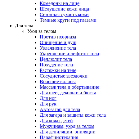
Комедоны на лице
Шелушение кожи лица
Сезонная сухость кожи
Темные круги под глазами
Для тела
Уход за телом
Против псориаза
Очищение и душ
Увлажнение тела
Укрепление и лифтинг тела
Целлюлит тела
Похудение тела
Растяжки на теле
Сосудистые звездочки
Вросшие волосы
Массаж тела и обертывание
Для шеи, декольте и бюста
Для ног
Для рук
Автозагар для тела
Для загара и защиты кожи тела
Для кожи детей
Мужчинам, уход за телом
Для депиляции, эпиляции
Парафинотерапия