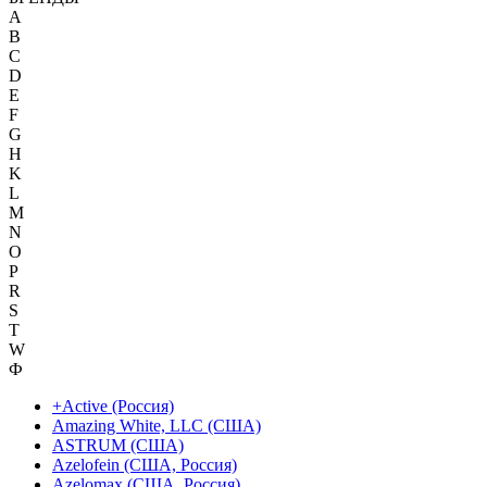
A
B
C
D
E
F
G
H
K
L
M
N
O
P
R
S
T
W
Ф
+Active (Россия)
Amazing White, LLC (США)
ASTRUM (США)
Azelofein (США, Россия)
Azelomax (США, Россия)