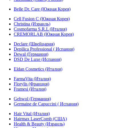
Belle Dr. Care (Южная Корея)
Cell Fusion C (Южная Корея)
Christina (Израиль)
Cosmofarma S.R.L (Италия)
CREMORLAB (Южная Корея)
Declare (Швейцария)
Depilica Professional ( Испания)
Dewal (Германия)
DSD De Luxe (Испания)
Eldan Cosmetics (Италия)
FarmaVita (Италия)
Florylis (Франция)
Framesi (Италия)
Gehwol (Германия)
Germaine de Capuccini ( Испания)
Hair Vital (Италия)
Hairmax LaserComb (США)
Health & Beauty (Израиль)