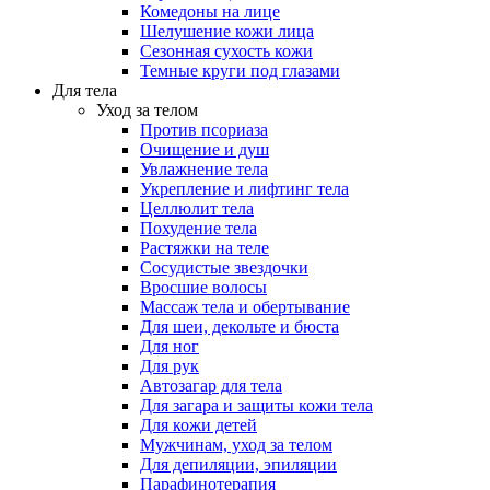
Комедоны на лице
Шелушение кожи лица
Сезонная сухость кожи
Темные круги под глазами
Для тела
Уход за телом
Против псориаза
Очищение и душ
Увлажнение тела
Укрепление и лифтинг тела
Целлюлит тела
Похудение тела
Растяжки на теле
Сосудистые звездочки
Вросшие волосы
Массаж тела и обертывание
Для шеи, декольте и бюста
Для ног
Для рук
Автозагар для тела
Для загара и защиты кожи тела
Для кожи детей
Мужчинам, уход за телом
Для депиляции, эпиляции
Парафинотерапия