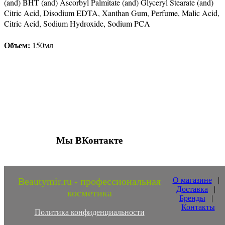
(and) BHT (and) Ascorbyl Palmitate (and) Glyceryl Stearate (and)
Citric Acid, Disodium EDTA, Xanthan Gum, Perfume, Malic Acid,
Citric Acid, Sodium Hydroxide, Sodium PCA
Объем
:
150мл
Присоединяйтесь к нашим группам 
социальных сетях
Мы ВКонтакте
Beautymir.ru - профессиональная
О магазине
|
Доставка
|
косметика
Бренды
|
Контакты
Политика конфиденциальности