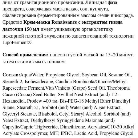
лица от гравитационного провисания. Липидная фаза
препарата, содержащая масла какао, сои, кунжута,
сбалансирована ферментированным маслом семян винограда.
Крем-маска Renaissance с экстрактом гнезда
Средство
ласточки 150 мл
имеет уникальную органолептику
нежирной плотной эмульсии по запатентованной технологии
LipoFerment®.
Способ применения
:
нанести густой маской на 15–20 минут,
затем остатки смыть тоником
Состав
:
Aqua/Water, Propylene Glycol, Soybean Oil, Sesame Oil,
Steareth-2, Isohexadecane, Candida Bombicola/Glucose/Methyl
Rapeseedate Ferment,VitisVinifera (Grape) Seed Oil, Theobroma
Cacao (Cocoa) Seed Butter, Swiftlet Nest Extract (and) 1.2-
Hexanediol, Prodew 400 тм, Bis-PEG-18 Methyl Ether Dimethyl
Silane, Steareth-21, Sorbitol (and) Water (and) Algae Extract,
Glyceryl Stearate, Bisabolol, Cetyl Stearyl Alcohol, Sorbitol (and)
Yeast Extract, Diethylhexyl Syringylidene Malonate (and)
Caprylic/Capric Triglyceride, Dimethicone, Acrylates/C10-30 Alkyl
Acrylate Crosspolymer, MIT, IPBC, Lactic Acid, Propylene Glycol