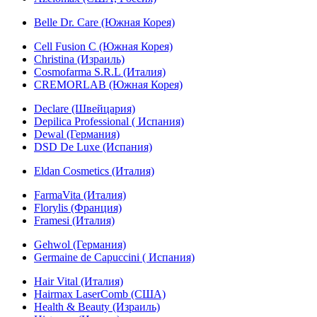
Belle Dr. Care (Южная Корея)
Cell Fusion C (Южная Корея)
Christina (Израиль)
Cosmofarma S.R.L (Италия)
CREMORLAB (Южная Корея)
Declare (Швейцария)
Depilica Professional ( Испания)
Dewal (Германия)
DSD De Luxe (Испания)
Eldan Cosmetics (Италия)
FarmaVita (Италия)
Florylis (Франция)
Framesi (Италия)
Gehwol (Германия)
Germaine de Capuccini ( Испания)
Hair Vital (Италия)
Hairmax LaserComb (США)
Health & Beauty (Израиль)