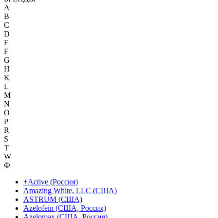
A
B
C
D
E
F
G
H
K
L
M
N
O
P
R
S
T
W
Ф
+Active (Россия)
Amazing White, LLC (США)
ASTRUM (США)
Azelofein (США, Россия)
Azelomax (США, Россия)