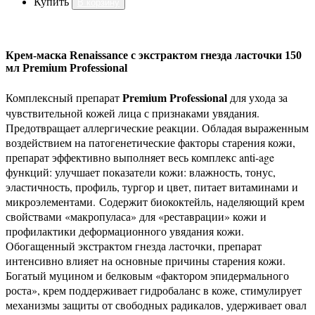
Купить
В корзину
Крем-маска Renaissance с экстрактом гнезда ласточки 150
мл Premium Professional
Premium Professional
Комплексный препарат
для ухода за
чувствительной кожей лица с признаками увядания.
Предотвращает аллергические реакции. Обладая выраженным
воздействием на патогенетические факторы старения кожи,
препарат эффективно выполняет весь комплекс anti-age
функций: улучшает показатели кожи: влажность, тонус,
эластичность, профиль, тургор и цвет, питает витаминами и
микроэлементами.
Содержит биококтейль, наделяющий крем
свойствами «макропуласа» для «реставрации» кожи и
профилактики деформационного увядания кожи.
Обогащенный экстрактом гнезда ласточки, препарат
интенсивно влияет на основные причины старения кожи.
Богатый муцином и белковым «фактором эпидермального
роста», крем поддерживает гидробаланс в коже, стимулирует
механизмы защиты от свободных радикалов, удерживает овал