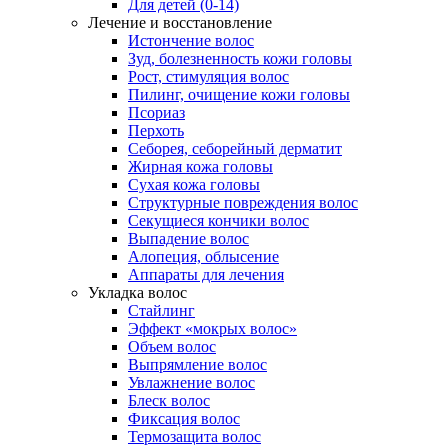
Для детей (0-14)
Лечение и восстановление
Истончение волос
Зуд, болезненность кожи головы
Рост, стимуляция волос
Пилинг, очищение кожи головы
Псориаз
Перхоть
Себорея, себорейный дерматит
Жирная кожа головы
Сухая кожа головы
Структурные повреждения волос
Секущиеся кончики волос
Выпадение волос
Алопеция, облысение
Аппараты для лечения
Укладка волос
Стайлинг
Эффект «мокрых волос»
Объем волос
Выпрямление волос
Увлажнение волос
Блеск волос
Фиксация волос
Термозащита волос