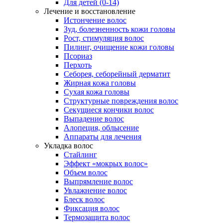
Для детей (0-14)
Лечение и восстановление
Истончение волос
Зуд, болезненность кожи головы
Рост, стимуляция волос
Пилинг, очищение кожи головы
Псориаз
Перхоть
Себорея, себорейный дерматит
Жирная кожа головы
Сухая кожа головы
Структурные повреждения волос
Секущиеся кончики волос
Выпадение волос
Алопеция, облысение
Аппараты для лечения
Укладка волос
Стайлинг
Эффект «мокрых волос»
Объем волос
Выпрямление волос
Увлажнение волос
Блеск волос
Фиксация волос
Термозащита волос