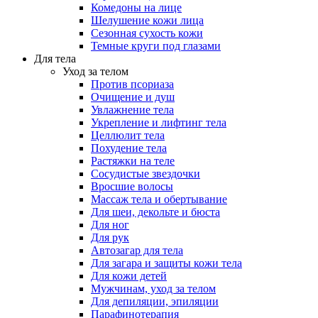
Комедоны на лице
Шелушение кожи лица
Сезонная сухость кожи
Темные круги под глазами
Для тела
Уход за телом
Против псориаза
Очищение и душ
Увлажнение тела
Укрепление и лифтинг тела
Целлюлит тела
Похудение тела
Растяжки на теле
Сосудистые звездочки
Вросшие волосы
Массаж тела и обертывание
Для шеи, декольте и бюста
Для ног
Для рук
Автозагар для тела
Для загара и защиты кожи тела
Для кожи детей
Мужчинам, уход за телом
Для депиляции, эпиляции
Парафинотерапия