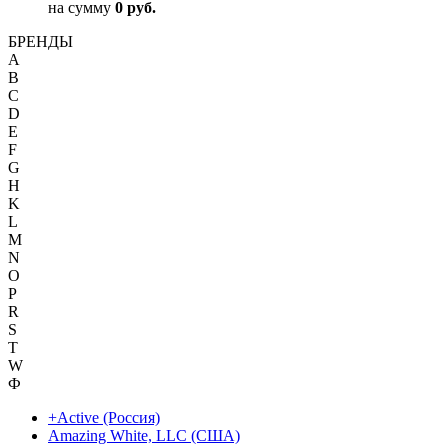
на сумму
0 руб.
БРЕНДЫ
A
B
C
D
E
F
G
H
K
L
M
N
O
P
R
S
T
W
Ф
+Active (Россия)
Amazing White, LLC (США)