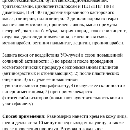
триэтаноламин, циклопентасилоксан и ПЭГ/ППГ-18/18
диметикон, ПЭГ-40 гидрогенизированного касторового
масла, глицерин, полиглицерил-2 диполигидроксистеарат,
магния алюмосиликат, пропиленгликоль, масло примулы
вечерней, экстракт бамбука, натрия хлорид, токоферил ацетат,
отдушка, диазолидинилмочевина, ксантановая смола,
метилпарабен, ретинил пальмитат, лецитин, пропилпарабен.
Защита кожи от воздействия УФ-лучей в сезон повышенной
солнечной активности: 1) во время и после проведения
косметологических процедур с использованием пилингов
(антивозрастных и отбеливающих); 2) после пластических
операций; 3) в случае ее повышенной
чувствительности ультрафиолету; 4) в случае ее склонности к
гиперпигментациям; 5) при приеме лекарств-
фотосенсибилизаторов (повышают чувствительность кожи к
ультрафиолету).
Способ применения:
Равномерно нанести крем на кожу лица,
шеи и декольте за 10 минут перед выходом на улицу, а также
после проведения процедур. Возможно локальное