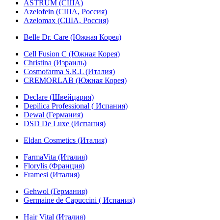
ASTRUM (США)
Azelofein (США, Россия)
Azelomax (США, Россия)
Belle Dr. Care (Южная Корея)
Cell Fusion C (Южная Корея)
Christina (Израиль)
Cosmofarma S.R.L (Италия)
CREMORLAB (Южная Корея)
Declare (Швейцария)
Depilica Professional ( Испания)
Dewal (Германия)
DSD De Luxe (Испания)
Eldan Cosmetics (Италия)
FarmaVita (Италия)
Florylis (Франция)
Framesi (Италия)
Gehwol (Германия)
Germaine de Capuccini ( Испания)
Hair Vital (Италия)