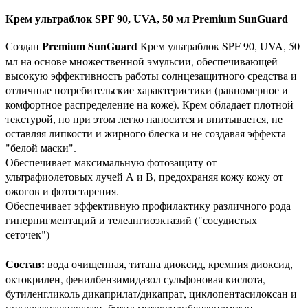
Крем ультраблок SPF 90, UVA, 50 мл Premium SunGuard
Premium SunGuard
Создан
Крем ультраблок SPF 90, UVA, 50
мл на основе множественной эмульсии, обеспечивающей
высокую эффективность работы солнцезащитного средства и
отличные потребительские характеристики (равномерное и
комфортное распределение на коже). Крем обладает плотной
текстурой, но при этом легко наносится и впитывается, не
оставляя липкости и жирного блеска и не создавая эффекта
"белой маски".
Обеспечивает максимальную фотозащиту от
ультрафиолетовых лучей А и В, предохраняя кожу кожу от
ожогов и фотостарения.
Обеспечивает эффективную профилактику различного рода
гиперпигментаций и телеангиоэктазий ("сосудистых
сеточек")
Состав:
вода очищенная, титана диоксид, кремния диоксид,
октокрилен, фенилбензимидазол сульфоновая кислота,
бутиленгликоль дикаприлат/дикапрат, циклопентасилоксан и
циклогексасилоксан, бутил метоксидибензоилметан,