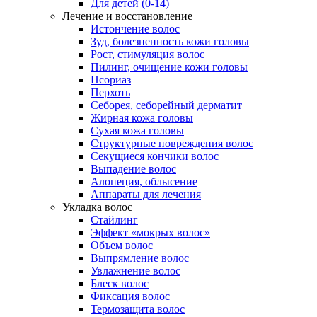
Для детей (0-14)
Лечение и восстановление
Истончение волос
Зуд, болезненность кожи головы
Рост, стимуляция волос
Пилинг, очищение кожи головы
Псориаз
Перхоть
Себорея, себорейный дерматит
Жирная кожа головы
Сухая кожа головы
Структурные повреждения волос
Секущиеся кончики волос
Выпадение волос
Алопеция, облысение
Аппараты для лечения
Укладка волос
Стайлинг
Эффект «мокрых волос»
Объем волос
Выпрямление волос
Увлажнение волос
Блеск волос
Фиксация волос
Термозащита волос