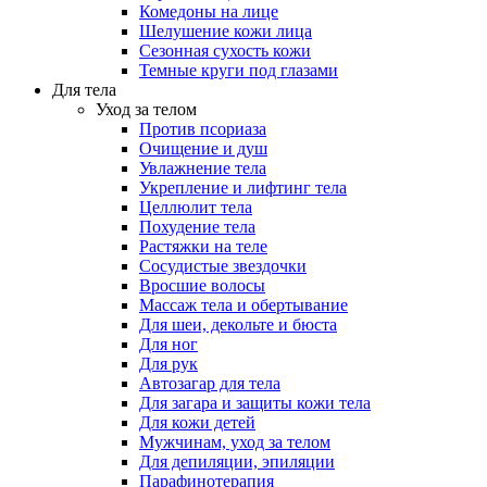
Комедоны на лице
Шелушение кожи лица
Сезонная сухость кожи
Темные круги под глазами
Для тела
Уход за телом
Против псориаза
Очищение и душ
Увлажнение тела
Укрепление и лифтинг тела
Целлюлит тела
Похудение тела
Растяжки на теле
Сосудистые звездочки
Вросшие волосы
Массаж тела и обертывание
Для шеи, декольте и бюста
Для ног
Для рук
Автозагар для тела
Для загара и защиты кожи тела
Для кожи детей
Мужчинам, уход за телом
Для депиляции, эпиляции
Парафинотерапия