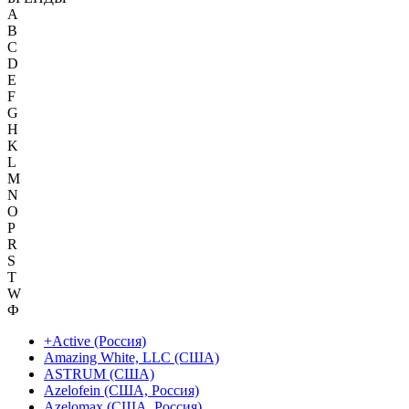
A
B
C
D
E
F
G
H
K
L
M
N
O
P
R
S
T
W
Ф
+Active (Россия)
Amazing White, LLC (США)
ASTRUM (США)
Azelofein (США, Россия)
Azelomax (США, Россия)