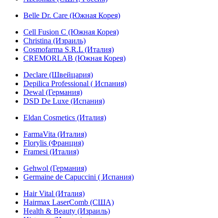
Belle Dr. Care (Южная Корея)
Cell Fusion C (Южная Корея)
Christina (Израиль)
Cosmofarma S.R.L (Италия)
CREMORLAB (Южная Корея)
Declare (Швейцария)
Depilica Professional ( Испания)
Dewal (Германия)
DSD De Luxe (Испания)
Eldan Cosmetics (Италия)
FarmaVita (Италия)
Florylis (Франция)
Framesi (Италия)
Gehwol (Германия)
Germaine de Capuccini ( Испания)
Hair Vital (Италия)
Hairmax LaserComb (США)
Health & Beauty (Израиль)