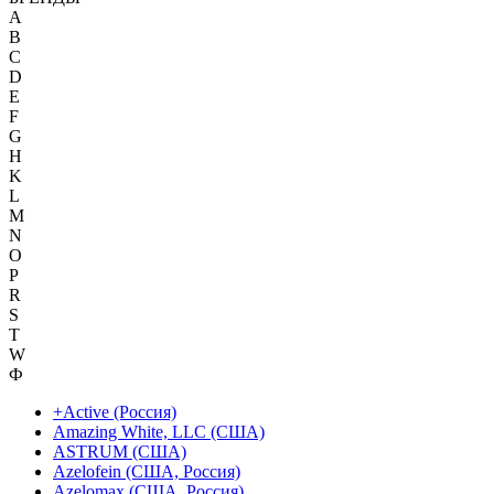
A
B
C
D
E
F
G
H
K
L
M
N
O
P
R
S
T
W
Ф
+Active (Россия)
Amazing White, LLC (США)
ASTRUM (США)
Azelofein (США, Россия)
Azelomax (США, Россия)