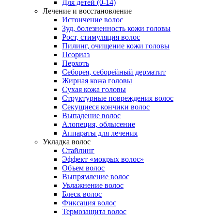
Для детей (0-14)
Лечение и восстановление
Истончение волос
Зуд, болезненность кожи головы
Рост, стимуляция волос
Пилинг, очищение кожи головы
Псориаз
Перхоть
Себорея, себорейный дерматит
Жирная кожа головы
Сухая кожа головы
Структурные повреждения волос
Секущиеся кончики волос
Выпадение волос
Алопеция, облысение
Аппараты для лечения
Укладка волос
Стайлинг
Эффект «мокрых волос»
Объем волос
Выпрямление волос
Увлажнение волос
Блеск волос
Фиксация волос
Термозащита волос