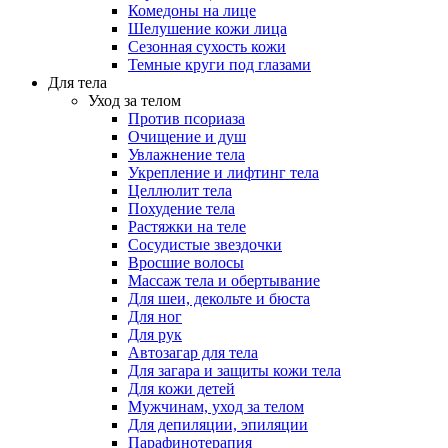
Комедоны на лице
Шелушение кожи лица
Сезонная сухость кожи
Темные круги под глазами
Для тела
Уход за телом
Против псориаза
Очищение и душ
Увлажнение тела
Укрепление и лифтинг тела
Целлюлит тела
Похудение тела
Растяжки на теле
Сосудистые звездочки
Вросшие волосы
Массаж тела и обертывание
Для шеи, декольте и бюста
Для ног
Для рук
Автозагар для тела
Для загара и защиты кожи тела
Для кожи детей
Мужчинам, уход за телом
Для депиляции, эпиляции
Парафинотерапия