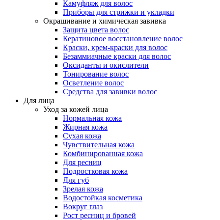
Камуфляж для волос
Приборы для стрижки и укладки
Окрашивание и химическая завивка
Защита цвета волос
Кератиновое восстановление волос
Краски, крем-краски для волос
Безаммиачные краски для волос
Оксиданты и окислители
Тонирование волос
Осветление волос
Средства для завивки волос
Для лица
Уход за кожей лица
Нормальная кожа
Жирная кожа
Сухая кожа
Чувствительная кожа
Комбинированная кожа
Для ресниц
Подростковая кожа
Для губ
Зрелая кожа
Водостойкая косметика
Вокруг глаз
Рост ресниц и бровей