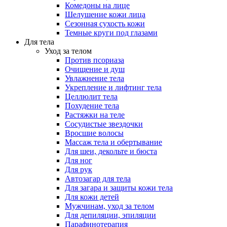
Комедоны на лице
Шелушение кожи лица
Сезонная сухость кожи
Темные круги под глазами
Для тела
Уход за телом
Против псориаза
Очищение и душ
Увлажнение тела
Укрепление и лифтинг тела
Целлюлит тела
Похудение тела
Растяжки на теле
Сосудистые звездочки
Вросшие волосы
Массаж тела и обертывание
Для шеи, декольте и бюста
Для ног
Для рук
Автозагар для тела
Для загара и защиты кожи тела
Для кожи детей
Мужчинам, уход за телом
Для депиляции, эпиляции
Парафинотерапия