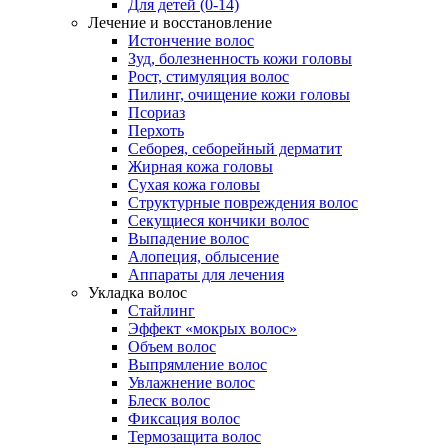
Для детей (0-14)
Лечение и восстановление
Истончение волос
Зуд, болезненность кожи головы
Рост, стимуляция волос
Пилинг, очищение кожи головы
Псориаз
Перхоть
Себорея, себорейный дерматит
Жирная кожа головы
Сухая кожа головы
Структурные повреждения волос
Секущиеся кончики волос
Выпадение волос
Алопеция, облысение
Аппараты для лечения
Укладка волос
Стайлинг
Эффект «мокрых волос»
Объем волос
Выпрямление волос
Увлажнение волос
Блеск волос
Фиксация волос
Термозащита волос