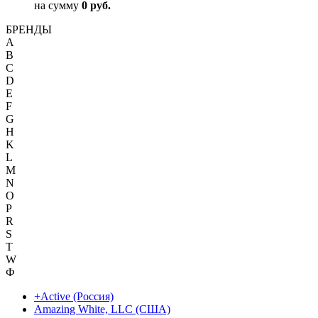
на сумму
0 руб.
БРЕНДЫ
A
B
C
D
E
F
G
H
K
L
M
N
O
P
R
S
T
W
Ф
+Active (Россия)
Amazing White, LLC (США)