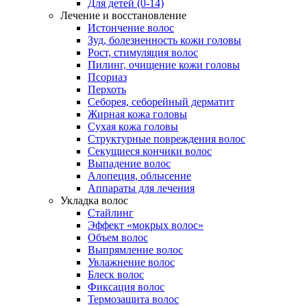
Для детей (0-14)
Лечение и восстановление
Истончение волос
Зуд, болезненность кожи головы
Рост, стимуляция волос
Пилинг, очищение кожи головы
Псориаз
Перхоть
Себорея, себорейный дерматит
Жирная кожа головы
Сухая кожа головы
Структурные повреждения волос
Секущиеся кончики волос
Выпадение волос
Алопеция, облысение
Аппараты для лечения
Укладка волос
Стайлинг
Эффект «мокрых волос»
Объем волос
Выпрямление волос
Увлажнение волос
Блеск волос
Фиксация волос
Термозащита волос