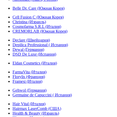
Belle Dr. Care (Южная Корея)
Cell Fusion C (Южная Корея)
Christina (Израиль)
Cosmofarma S.R.L (Италия)
CREMORLAB (Южная Корея)
Declare (Швейцария)
Depilica Professional ( Испания)
Dewal (Германия)
DSD De Luxe (Испания)
Eldan Cosmetics (Италия)
FarmaVita (Италия)
Florylis (Франция)
Framesi (Италия)
Gehwol (Германия)
Germaine de Capuccini ( Испания)
Hair Vital (Италия)
Hairmax LaserComb (США)
Health & Beauty (Израиль)