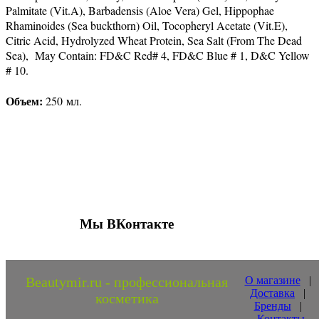
Palmitate (Vit.A), Barbadensis (Aloe Vera) Gel, Hippophae
Rhaminoides (Sea buckthorn) Oil, Tocopheryl Acetate (Vit.E),
Citric Acid, Hydrolyzed Wheat Protein, Sea Salt (From The Dead
Sea), May Contain: FD&C Red# 4, FD&C Blue # 1, D&C Yellow
# 10.
Объем:
250 мл.
Присоединяйтесь к нашим группам 
социальных сетях
Мы ВКонтакте
Beautymir.ru - профессиональная
О магазине
|
Доставка
|
косметика
Бренды
|
Контакты