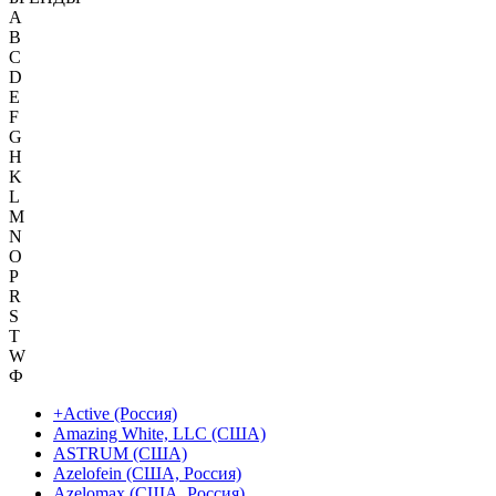
A
B
C
D
E
F
G
H
K
L
M
N
O
P
R
S
T
W
Ф
+Active (Россия)
Amazing White, LLC (США)
ASTRUM (США)
Azelofein (США, Россия)
Azelomax (США, Россия)