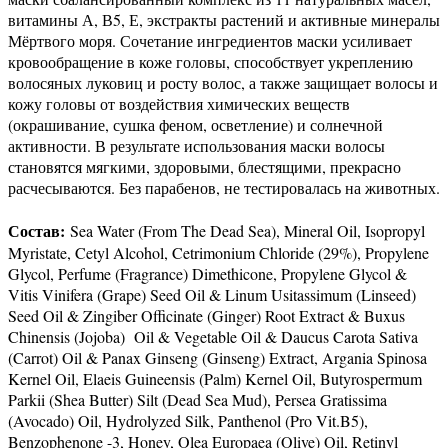
витамины А, В5, Е, экстракты растений и активные минералы
Мёртвого моря. Сочетание ингредиентов маски усиливает
кровообращение в коже головы, способствует укреплению
волосяных луковиц и росту волос, а также защищает волосы и
кожу головы от воздействия химических веществ
(окрашивание, сушка феном, осветление) и солнечной
активности. В результате использования маски волосы
становятся мягкими, здоровыми, блестящими, прекрасно
расчесываются. Без парабенов, не тестировалась на животных.
Состав:
Sea Water (From The Dead Sea), Mineral Oil, Isopropyl
Myristate, Cetyl Alcohol, Cetrimonium Chloride (29%), Propylene
Glycol, Perfume (Fragrance) Dimethicone, Propylene Glycol &
Vitis Vinifera (Grape) Seed Oil & Linum Usitassimum (Linseed)
Seed Oil & Zingiber Officinate (Ginger) Root Extract & Buxus
Chinensis (Jojoba) Oil & Vegetable Oil & Daucus Carota Sativa
(Carrot) Oil & Panax Ginseng (Ginseng) Extract, Argania Spinosa
Kernel Oil, Elaeis Guineensis (Palm) Kernel Oil, Butyrospermum
Parkii (Shea Butter) Silt (Dead Sea Mud), Persea Gratissima
(Avocado) Oil, Hydrolyzed Silk, Panthenol (Pro Vit.B5),
Benzophenone -3, Honey, Olea Europaea (Olive) Oil, Retinyl