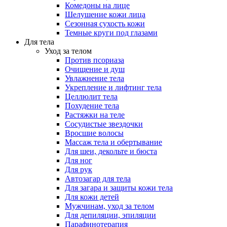
Комедоны на лице
Шелушение кожи лица
Сезонная сухость кожи
Темные круги под глазами
Для тела
Уход за телом
Против псориаза
Очищение и душ
Увлажнение тела
Укрепление и лифтинг тела
Целлюлит тела
Похудение тела
Растяжки на теле
Сосудистые звездочки
Вросшие волосы
Массаж тела и обертывание
Для шеи, декольте и бюста
Для ног
Для рук
Автозагар для тела
Для загара и защиты кожи тела
Для кожи детей
Мужчинам, уход за телом
Для депиляции, эпиляции
Парафинотерапия