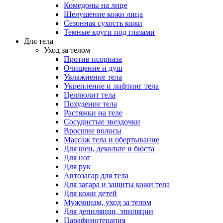
Комедоны на лице
Шелушение кожи лица
Сезонная сухость кожи
Темные круги под глазами
Для тела
Уход за телом
Против псориаза
Очищение и душ
Увлажнение тела
Укрепление и лифтинг тела
Целлюлит тела
Похудение тела
Растяжки на теле
Сосудистые звездочки
Вросшие волосы
Массаж тела и обертывание
Для шеи, декольте и бюста
Для ног
Для рук
Автозагар для тела
Для загара и защиты кожи тела
Для кожи детей
Мужчинам, уход за телом
Для депиляции, эпиляции
Парафинотерапия