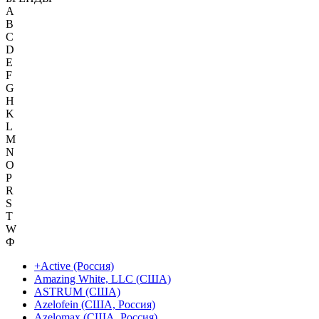
A
B
C
D
E
F
G
H
K
L
M
N
O
P
R
S
T
W
Ф
+Active (Россия)
Amazing White, LLC (США)
ASTRUM (США)
Azelofein (США, Россия)
Azelomax (США, Россия)