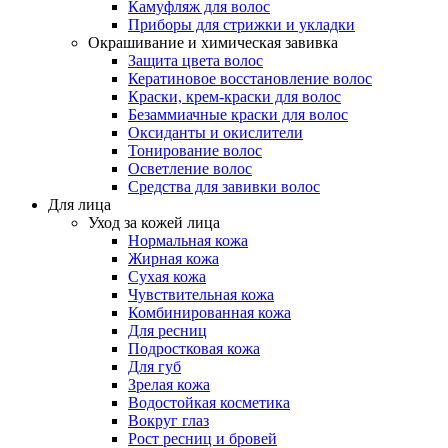
Камуфляж для волос
Приборы для стрижки и укладки
Окрашивание и химическая завивка
Защита цвета волос
Кератиновое восстановление волос
Краски, крем-краски для волос
Безаммиачные краски для волос
Оксиданты и окислители
Тонирование волос
Осветление волос
Средства для завивки волос
Для лица
Уход за кожей лица
Нормальная кожа
Жирная кожа
Сухая кожа
Чувствительная кожа
Комбинированная кожа
Для ресниц
Подростковая кожа
Для губ
Зрелая кожа
Водостойкая косметика
Вокруг глаз
Рост ресниц и бровей