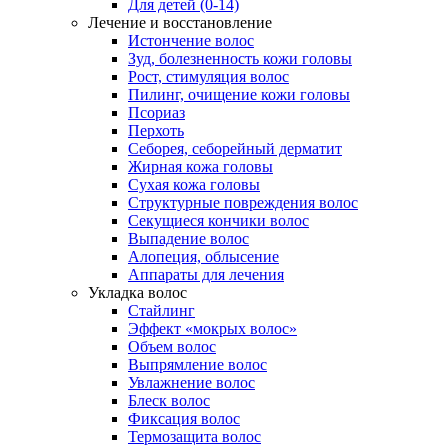
Для детей (0-14)
Лечение и восстановление
Истончение волос
Зуд, болезненность кожи головы
Рост, стимуляция волос
Пилинг, очищение кожи головы
Псориаз
Перхоть
Себорея, себорейный дерматит
Жирная кожа головы
Сухая кожа головы
Структурные повреждения волос
Секущиеся кончики волос
Выпадение волос
Алопеция, облысение
Аппараты для лечения
Укладка волос
Стайлинг
Эффект «мокрых волос»
Объем волос
Выпрямление волос
Увлажнение волос
Блеск волос
Фиксация волос
Термозащита волос