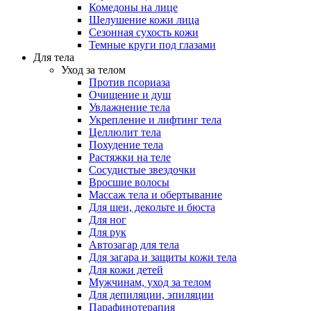
Комедоны на лице
Шелушение кожи лица
Сезонная сухость кожи
Темные круги под глазами
Для тела
Уход за телом
Против псориаза
Очищение и душ
Увлажнение тела
Укрепление и лифтинг тела
Целлюлит тела
Похудение тела
Растяжки на теле
Сосудистые звездочки
Вросшие волосы
Массаж тела и обертывание
Для шеи, декольте и бюста
Для ног
Для рук
Автозагар для тела
Для загара и защиты кожи тела
Для кожи детей
Мужчинам, уход за телом
Для депиляции, эпиляции
Парафинотерапия