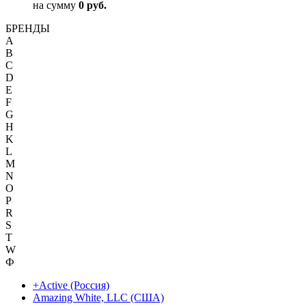
на сумму
0 руб.
БРЕНДЫ
A
B
C
D
E
F
G
H
K
L
M
N
O
P
R
S
T
W
Ф
+Active (Россия)
Amazing White, LLC (США)