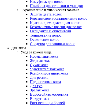
Камуфляж для волос
Приборы для стрижки и укладки
Окрашивание и химическая завивка
Защита цвета волос
Кератиновое восстановление волос
Краски, крем-краски для волос
Безаммиачные краски для волос
Оксиданты и окислители
Тонирование волос
Осветление волос
Средства для завивки волос
Для лица
Уход за кожей лица
Нормальная кожа
Жирная кожа
Сухая кожа
Чувствительная кожа
Комбинированная кожа
Для ресниц
Подростковая кожа
Для губ
Зрелая кожа
Водостойкая косметика
Вокруг глаз
Рост ресниц и бровей