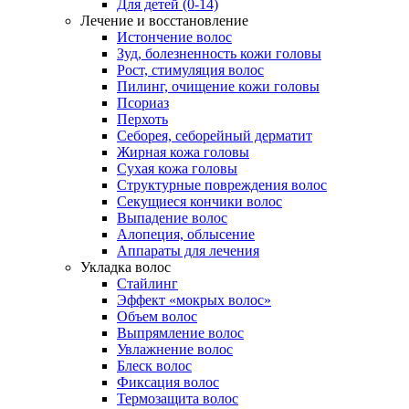
Для детей (0-14)
Лечение и восстановление
Истончение волос
Зуд, болезненность кожи головы
Рост, стимуляция волос
Пилинг, очищение кожи головы
Псориаз
Перхоть
Себорея, себорейный дерматит
Жирная кожа головы
Сухая кожа головы
Структурные повреждения волос
Секущиеся кончики волос
Выпадение волос
Алопеция, облысение
Аппараты для лечения
Укладка волос
Стайлинг
Эффект «мокрых волос»
Объем волос
Выпрямление волос
Увлажнение волос
Блеск волос
Фиксация волос
Термозащита волос