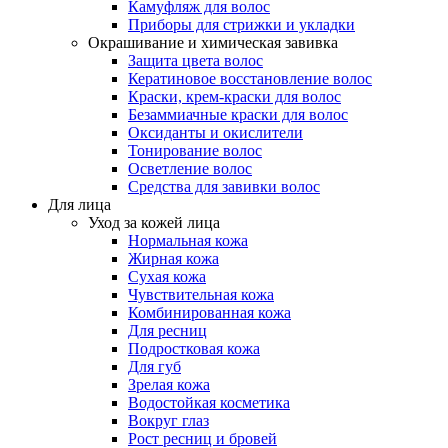
Камуфляж для волос
Приборы для стрижки и укладки
Окрашивание и химическая завивка
Защита цвета волос
Кератиновое восстановление волос
Краски, крем-краски для волос
Безаммиачные краски для волос
Оксиданты и окислители
Тонирование волос
Осветление волос
Средства для завивки волос
Для лица
Уход за кожей лица
Нормальная кожа
Жирная кожа
Сухая кожа
Чувствительная кожа
Комбинированная кожа
Для ресниц
Подростковая кожа
Для губ
Зрелая кожа
Водостойкая косметика
Вокруг глаз
Рост ресниц и бровей