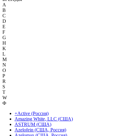
A
B
C
D
E
F
G
H
K
L
M
N
O
P
R
S
T
W
Ф
+Active (Россия)
Amazing White, LLC (США)
ASTRUM (США)
Azelofein (США, Россия)
Azelomax (США, Россия)