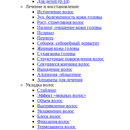
Для детей (0-14)
Лечение и восстановление
Истончение волос
Зуд, болезненность кожи головы
Рост, стимуляция волос
Пилинг, очищение кожи головы
Псориаз
Перхоть
Себорея, себорейный дерматит
Жирная кожа головы
Сухая кожа головы
Структурные повреждения волос
Секущиеся кончики волос
Выпадение волос
Алопеция, облысение
Аппараты для лечения
Укладка волос
Стайлинг
Эффект «мокрых волос»
Объем волос
Выпрямление волос
Увлажнение волос
Блеск волос
Фиксация волос
Термозащита волос