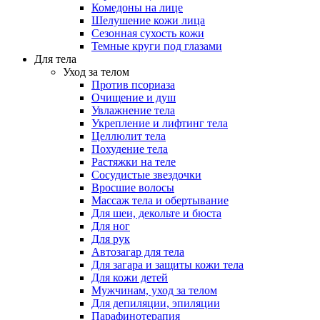
Комедоны на лице
Шелушение кожи лица
Сезонная сухость кожи
Темные круги под глазами
Для тела
Уход за телом
Против псориаза
Очищение и душ
Увлажнение тела
Укрепление и лифтинг тела
Целлюлит тела
Похудение тела
Растяжки на теле
Сосудистые звездочки
Вросшие волосы
Массаж тела и обертывание
Для шеи, декольте и бюста
Для ног
Для рук
Автозагар для тела
Для загара и защиты кожи тела
Для кожи детей
Мужчинам, уход за телом
Для депиляции, эпиляции
Парафинотерапия