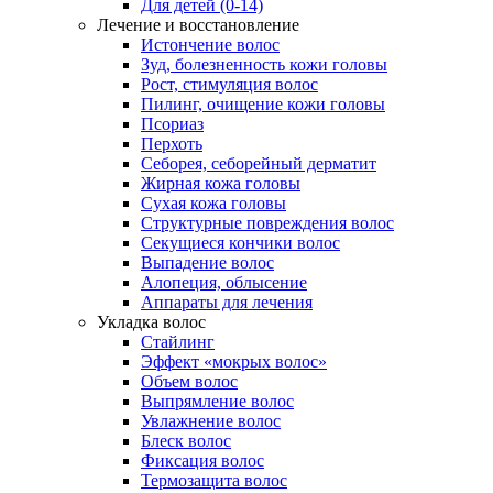
Для детей (0-14)
Лечение и восстановление
Истончение волос
Зуд, болезненность кожи головы
Рост, стимуляция волос
Пилинг, очищение кожи головы
Псориаз
Перхоть
Себорея, себорейный дерматит
Жирная кожа головы
Сухая кожа головы
Структурные повреждения волос
Секущиеся кончики волос
Выпадение волос
Алопеция, облысение
Аппараты для лечения
Укладка волос
Стайлинг
Эффект «мокрых волос»
Объем волос
Выпрямление волос
Увлажнение волос
Блеск волос
Фиксация волос
Термозащита волос