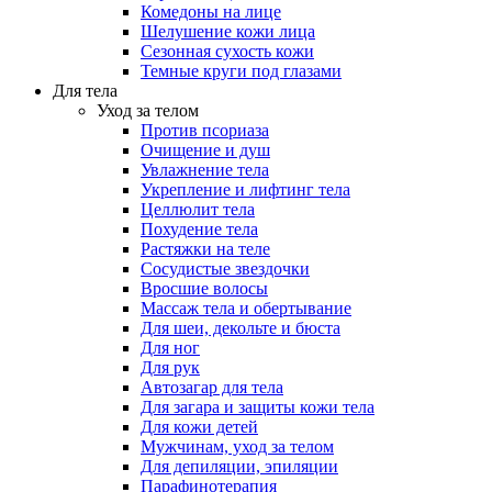
Комедоны на лице
Шелушение кожи лица
Сезонная сухость кожи
Темные круги под глазами
Для тела
Уход за телом
Против псориаза
Очищение и душ
Увлажнение тела
Укрепление и лифтинг тела
Целлюлит тела
Похудение тела
Растяжки на теле
Сосудистые звездочки
Вросшие волосы
Массаж тела и обертывание
Для шеи, декольте и бюста
Для ног
Для рук
Автозагар для тела
Для загара и защиты кожи тела
Для кожи детей
Мужчинам, уход за телом
Для депиляции, эпиляции
Парафинотерапия