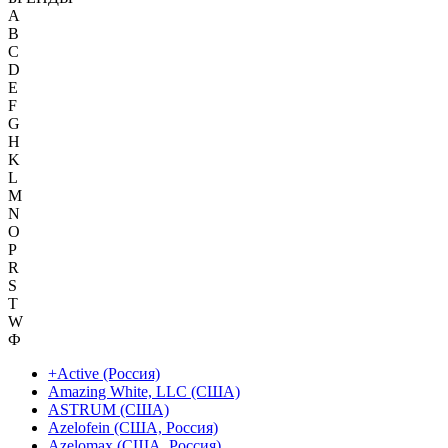
A
B
C
D
E
F
G
H
K
L
M
N
O
P
R
S
T
W
Ф
+Active (Россия)
Amazing White, LLC (США)
ASTRUM (США)
Azelofein (США, Россия)
Azelomax (США, Россия)