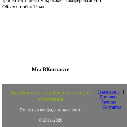
трипептид-1, лизат микрококка, токоферола ацетат.
Объем:
тюбик 75 мл
Присоединяйтесь к нашим группам 
социальных сетях
Мы ВКонтакте
Beautymir.ru - профессиональная
О магазине
|
Доставка
|
косметика
Бренды
|
Контакты
Политика конфиденциальности
© 2011-2026