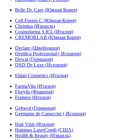
Belle Dr. Care (Южная Корея)
Cell Fusion C (Южная Корея)
Christina (Израиль)
Cosmofarma S.R.L (Италия)
CREMORLAB (Южная Корея)
Declare (Швейцария)
Depilica Professional ( Испания)
Dewal (Германия)
DSD De Luxe (Испания)
Eldan Cosmetics (Италия)
FarmaVita (Италия)
Florylis (Франция)
Framesi (Италия)
Gehwol (Германия)
Germaine de Capuccini ( Испания)
Hair Vital (Италия)
Hairmax LaserComb (США)
Health & Beauty (Израиль)