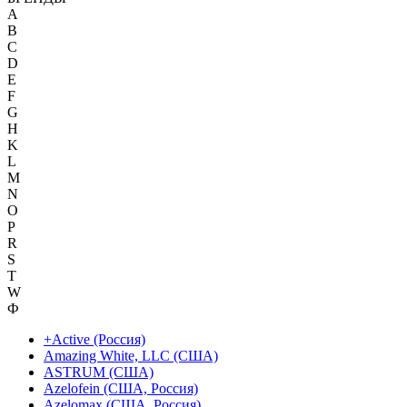
A
B
C
D
E
F
G
H
K
L
M
N
O
P
R
S
T
W
Ф
+Active (Россия)
Amazing White, LLC (США)
ASTRUM (США)
Azelofein (США, Россия)
Azelomax (США, Россия)