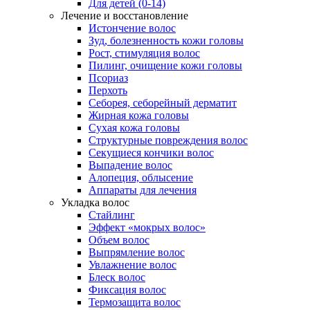
Для детей (0-14)
Лечение и восстановление
Истончение волос
Зуд, болезненность кожи головы
Рост, стимуляция волос
Пилинг, очищение кожи головы
Псориаз
Перхоть
Себорея, себорейный дерматит
Жирная кожа головы
Сухая кожа головы
Структурные повреждения волос
Секущиеся кончики волос
Выпадение волос
Алопеция, облысение
Аппараты для лечения
Укладка волос
Стайлинг
Эффект «мокрых волос»
Объем волос
Выпрямление волос
Увлажнение волос
Блеск волос
Фиксация волос
Термозащита волос