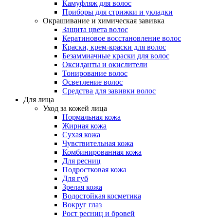
Камуфляж для волос
Приборы для стрижки и укладки
Окрашивание и химическая завивка
Защита цвета волос
Кератиновое восстановление волос
Краски, крем-краски для волос
Безаммиачные краски для волос
Оксиданты и окислители
Тонирование волос
Осветление волос
Средства для завивки волос
Для лица
Уход за кожей лица
Нормальная кожа
Жирная кожа
Сухая кожа
Чувствительная кожа
Комбинированная кожа
Для ресниц
Подростковая кожа
Для губ
Зрелая кожа
Водостойкая косметика
Вокруг глаз
Рост ресниц и бровей