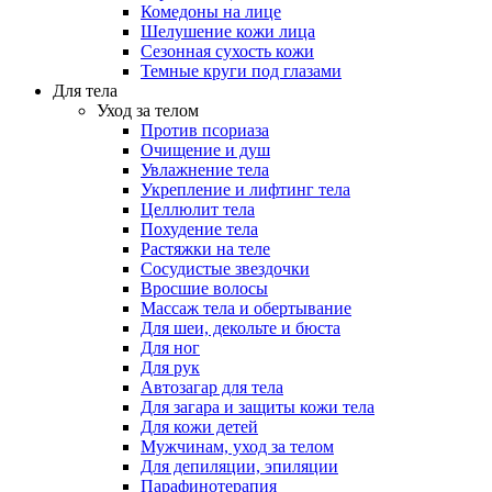
Комедоны на лице
Шелушение кожи лица
Сезонная сухость кожи
Темные круги под глазами
Для тела
Уход за телом
Против псориаза
Очищение и душ
Увлажнение тела
Укрепление и лифтинг тела
Целлюлит тела
Похудение тела
Растяжки на теле
Сосудистые звездочки
Вросшие волосы
Массаж тела и обертывание
Для шеи, декольте и бюста
Для ног
Для рук
Автозагар для тела
Для загара и защиты кожи тела
Для кожи детей
Мужчинам, уход за телом
Для депиляции, эпиляции
Парафинотерапия