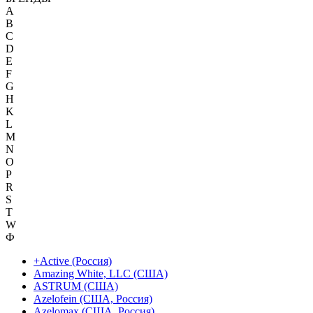
A
B
C
D
E
F
G
H
K
L
M
N
O
P
R
S
T
W
Ф
+Active (Россия)
Amazing White, LLC (США)
ASTRUM (США)
Azelofein (США, Россия)
Azelomax (США, Россия)