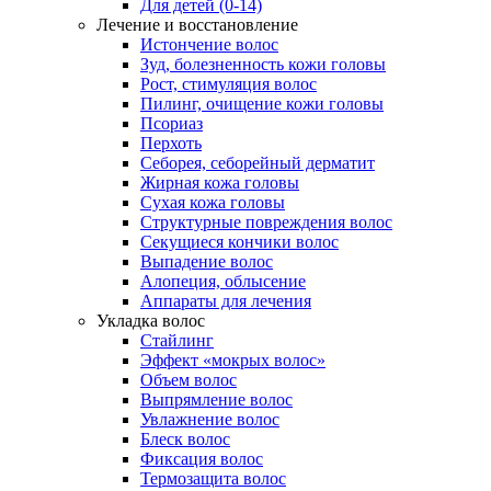
Для детей (0-14)
Лечение и восстановление
Истончение волос
Зуд, болезненность кожи головы
Рост, стимуляция волос
Пилинг, очищение кожи головы
Псориаз
Перхоть
Себорея, себорейный дерматит
Жирная кожа головы
Сухая кожа головы
Структурные повреждения волос
Секущиеся кончики волос
Выпадение волос
Алопеция, облысение
Аппараты для лечения
Укладка волос
Стайлинг
Эффект «мокрых волос»
Объем волос
Выпрямление волос
Увлажнение волос
Блеск волос
Фиксация волос
Термозащита волос