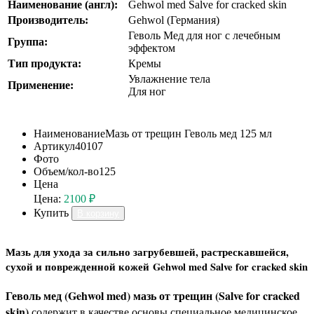
Наименование (англ):
Gehwol med Salve for cracked skin
Производитель:
Gehwol (Германия)
Геволь Мед для ног с лечебным
Группа:
эффектом
Тип продукта:
Кремы
Увлажнение тела
Применение:
Для ног
Наименование
Мазь от трещин Геволь мед 125 мл
Артикул
40107
Фото
Объем/кол-во
125
Цена
Цена:
2100 ₽
Купить
В корзину
Мазь для ухода за сильно загрубевшей, растрескавшейся,
сухой и поврежденной кожей Gehwol med Salve for cracked skin
Геволь мед (Gehwol med) мазь от трещин (Salve for cracked
skin)
содержит в качестве основы специальное медицинское