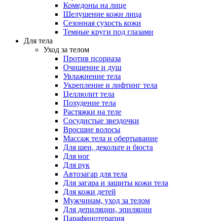
Комедоны на лице
Шелушение кожи лица
Сезонная сухость кожи
Темные круги под глазами
Для тела
Уход за телом
Против псориаза
Очищение и душ
Увлажнение тела
Укрепление и лифтинг тела
Целлюлит тела
Похудение тела
Растяжки на теле
Сосудистые звездочки
Вросшие волосы
Массаж тела и обертывание
Для шеи, декольте и бюста
Для ног
Для рук
Автозагар для тела
Для загара и защиты кожи тела
Для кожи детей
Мужчинам, уход за телом
Для депиляции, эпиляции
Парафинотерапия