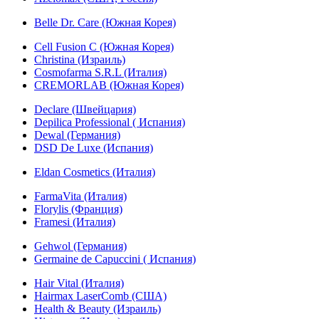
Belle Dr. Care (Южная Корея)
Cell Fusion C (Южная Корея)
Christina (Израиль)
Cosmofarma S.R.L (Италия)
CREMORLAB (Южная Корея)
Declare (Швейцария)
Depilica Professional ( Испания)
Dewal (Германия)
DSD De Luxe (Испания)
Eldan Cosmetics (Италия)
FarmaVita (Италия)
Florylis (Франция)
Framesi (Италия)
Gehwol (Германия)
Germaine de Capuccini ( Испания)
Hair Vital (Италия)
Hairmax LaserComb (США)
Health & Beauty (Израиль)