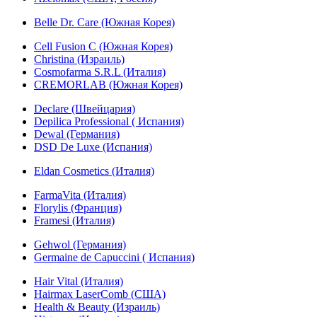
Belle Dr. Care (Южная Корея)
Cell Fusion C (Южная Корея)
Christina (Израиль)
Cosmofarma S.R.L (Италия)
CREMORLAB (Южная Корея)
Declare (Швейцария)
Depilica Professional ( Испания)
Dewal (Германия)
DSD De Luxe (Испания)
Eldan Cosmetics (Италия)
FarmaVita (Италия)
Florylis (Франция)
Framesi (Италия)
Gehwol (Германия)
Germaine de Capuccini ( Испания)
Hair Vital (Италия)
Hairmax LaserComb (США)
Health & Beauty (Израиль)