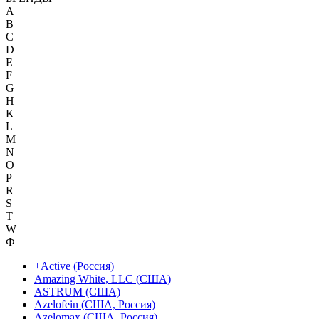
A
B
C
D
E
F
G
H
K
L
M
N
O
P
R
S
T
W
Ф
+Active (Россия)
Amazing White, LLC (США)
ASTRUM (США)
Azelofein (США, Россия)
Azelomax (США, Россия)