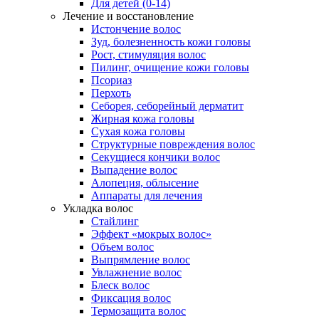
Для детей (0-14)
Лечение и восстановление
Истончение волос
Зуд, болезненность кожи головы
Рост, стимуляция волос
Пилинг, очищение кожи головы
Псориаз
Перхоть
Себорея, себорейный дерматит
Жирная кожа головы
Сухая кожа головы
Структурные повреждения волос
Секущиеся кончики волос
Выпадение волос
Алопеция, облысение
Аппараты для лечения
Укладка волос
Стайлинг
Эффект «мокрых волос»
Объем волос
Выпрямление волос
Увлажнение волос
Блеск волос
Фиксация волос
Термозащита волос