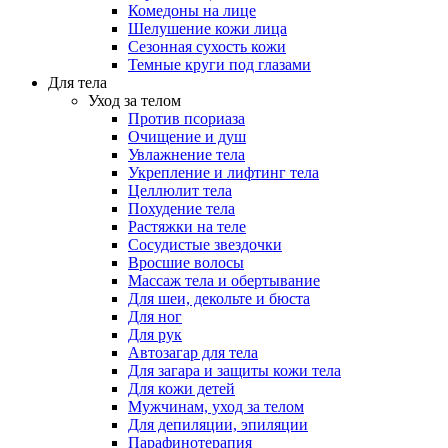
Комедоны на лице
Шелушение кожи лица
Сезонная сухость кожи
Темные круги под глазами
Для тела
Уход за телом
Против псориаза
Очищение и душ
Увлажнение тела
Укрепление и лифтинг тела
Целлюлит тела
Похудение тела
Растяжки на теле
Сосудистые звездочки
Вросшие волосы
Массаж тела и обертывание
Для шеи, декольте и бюста
Для ног
Для рук
Автозагар для тела
Для загара и защиты кожи тела
Для кожи детей
Мужчинам, уход за телом
Для депиляции, эпиляции
Парафинотерапия