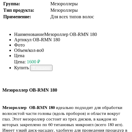
Группа:
Мезороллеры
Тип продукта:
Мезороллеры
Применение:
Для всех типов волос
Наименование
Мезороллер OB-RMN 180
Артикул
OB-RMN 180
Фото
Объем/кол-во
0
Цена
Цена:
1600 ₽
Купить
В корзину
Мезороллер OB-RMN 180
Мезороллер OB-RMN 180
идеально подходит для обработки
волосистой части головы (вдоль проборов) и области вокруг
глаз. Этот мезороллер состоит из трех дисков, в каждом из
которых закреплено по 60 титановых микроигл (всего 180 игл).
Имеет узкий диск-насадку, удобную для проведения процедур в